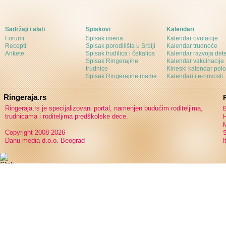
Sadržaji i alati
Spiskovi
Kalendari
Forumi
Spisak imena
Kalendar ovulacije
Recepti
Spisak porodilišta u Srbiji
Kalendar trudnoće
Ankete
Spisak trudilica i čekalica
Kalendar razvoja det
Spisak Ringerajine
Kalendar vakcinacije
trudnice
Kineski kalendar pol
Spisak Ringerajine mame
Kalendari i e-novosti
Ringeraja.rs
Ringeraja.rs je specijalizovani portal, namenjen budućim roditeljima,
B
trudnicama i roditeljima predškolske dece.
H
Copyright 2008-2026
S
Danu media d.o.o. Beograd
I