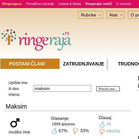
Ringeraja.rs
Porodično zdravlje
Lepota & Moda
Ringerajin vodič
E-novosti
Rubrike
Alati
O po
POSTANI ČLAN!
ZATRUDNJIVANJE
TRUDNO
Upišite ime
ili deo
imena:
Maksim
Glasaj:
Glasanje:
1899 glasova
ZA
67%
33%
muško ime
PROTIV