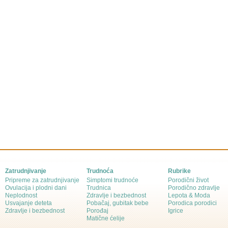
Zatrudnjivanje
Trudnoća
Rubrike
Pripreme za zatrudnjivanje
Simptomi trudnoće
Porodični život
Ovulacija i plodni dani
Trudnica
Porodično zdravlje
Neplodnost
Zdravlje i bezbednost
Lepota & Moda
Usvajanje deteta
Pobačaj, gubitak bebe
Porodica porodici
Zdravlje i bezbednost
Porođaj
Igrice
Matične ćelije