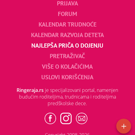
PRIJAVA
FORUM
KALENDAR TRUDNOĆE
KALENDAR RAZVOJA DETETA
NAJLEPŠA PRIČA O DOJENJU
PRETRAŽIVAČ
VIŠE O KOLAČIĆIMA
USLOVI KORIŠĆENJA
Ringeraja.rs
je specijalizovani portal, namenjen
budućim roditeljima, trudnicama i roditeljima
predškolske dece.