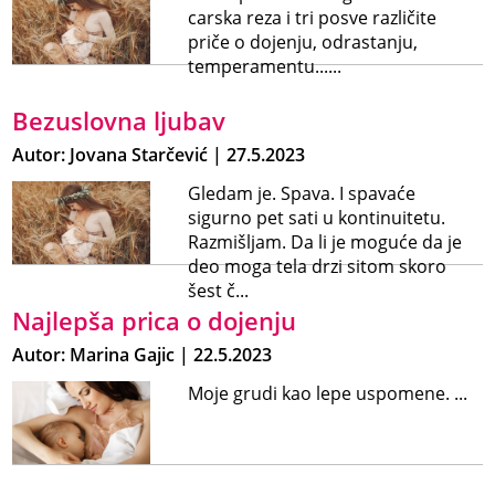
carska reza i tri posve različite
priče o dojenju, odrastanju,
temperamentu......
Bezuslovna ljubav
Autor: Jovana Starčević | 27.5.2023
Gledam je. Spava. I spavaće
sigurno pet sati u kontinuitetu.
Razmišljam. Da li je moguće da je
deo moga tela drzi sitom skoro
šest č...
Najlepša prica o dojenju
Autor: Marina Gajic | 22.5.2023
Moje grudi kao lepe uspomene. ...