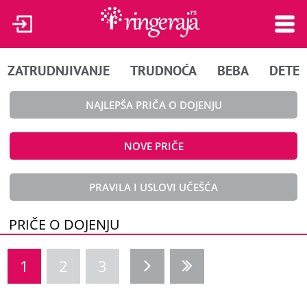
ZATRUDNJIVANJE
TRUDNOĆA
BEBA
DETE
NAJLEPŠA PRIČA O DOJENJU
NOVE PRIČE
PRAVILA I USLOVI UČEŠĆA
PRIČE O DOJENJU
1
2
3