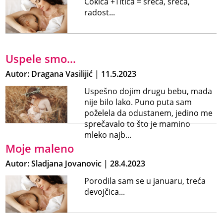
Cokica +Titica = sreća, sreća,
radost...
Uspele smo...
Autor: Dragana Vasilijić | 11.5.2023
Uspešno dojim drugu bebu, mada
nije bilo lako. Puno puta sam
poželela da odustanem, jedino me
sprečavalo to što je mamino
mleko najb...
Moje maleno
Autor: Sladjana Jovanovic | 28.4.2023
Porodila sam se u januaru, treća
devojčica...