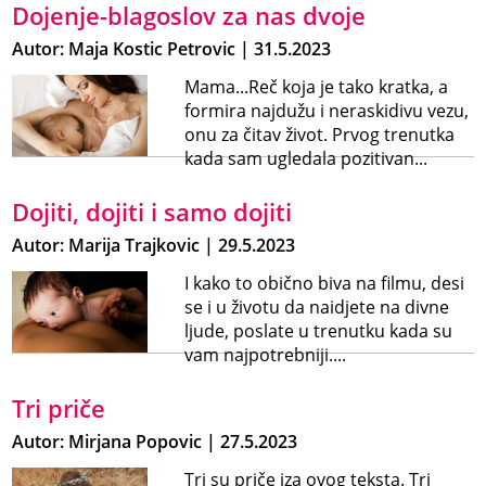
Dojenje-blagoslov za nas dvoje
Autor: Maja Kostic Petrovic | 31.5.2023
Mama...Reč koja je tako kratka, a
formira najdužu i neraskidivu vezu,
onu za čitav život. Prvog trenutka
kada sam ugledala pozitivan...
Dojiti, dojiti i samo dojiti
Autor: Marija Trajkovic | 29.5.2023
I kako to obično biva na filmu, desi
se i u životu da naidjete na divne
ljude, poslate u trenutku kada su
vam najpotrebniji....
Tri priče
Autor: Mirjana Popovic | 27.5.2023
Tri su priče iza ovog teksta. Tri