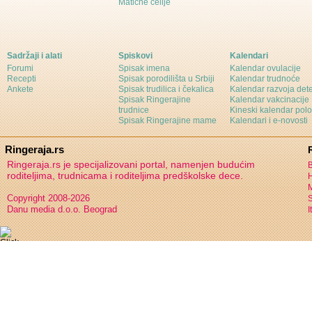
Matične ćelije
Sadržaji i alati
Spiskovi
Kalendari
Forumi
Spisak imena
Kalendar ovulacije
Recepti
Spisak porodilišta u Srbiji
Kalendar trudnoće
Ankete
Spisak trudilica i čekalica
Kalendar razvoja det
Spisak Ringerajine
Kalendar vakcinacije
trudnice
Kineski kalendar pol
Spisak Ringerajine mame
Kalendari i e-novosti
Ringeraja.rs
Ringeraja.rs je specijalizovani portal, namenjen budućim
B
roditeljima, trudnicama i roditeljima predškolske dece.
H
Copyright 2008-2026
S
Danu media d.o.o. Beograd
I