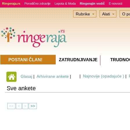
Ringeraja.rs
Porodično zdravlje
Lepota & Moda
Ringerajin vodič
E-novosti
Rubrike
Alati
O po
POSTANI ČLAN!
ZATRUDNJIVANJE
TRUDNO
|
Najnovije (opadajuće )
|
Glasaj
|
Arhivirane ankete
|
Sve ankete
<<
<
>
>>