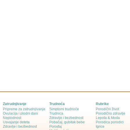
Zatrudnjivanje
Trudnoća
Rubrike
Pripreme za zatrudnjivanje
Simptomi trudnoće
Porodični život
Ovulacija i plodni dani
Trudnica
Porodično zdravlje
Neplodnost
Zdravlje i bezbednost
Lepota & Moda
Usvajanje deteta
Pobačaj, gubitak bebe
Porodica porodici
Zdravlje i bezbednost
Porođaj
Igrice