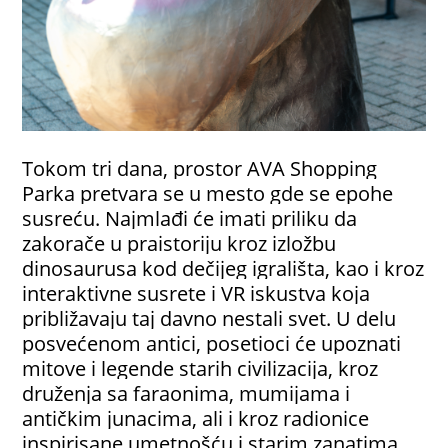
Tokom tri dana, prostor AVA Shopping
Parka pretvara se u mesto gde se epohe
susreću. Najmlađi će imati priliku da
zakorače u praistoriju kroz izložbu
dinosaurusa kod dečijeg igrališta, kao i kroz
interaktivne susrete i VR iskustva koja
približavaju taj davno nestali svet. U delu
posvećenom antici, posetioci će upoznati
mitove i legende starih civilizacija, kroz
druženja sa faraonima, mumijama i
antičkim junacima, ali i kroz radionice
inspirisane umetnošću i starim zanatima.