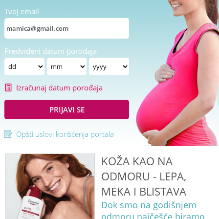
Tvoj email
Predviđeni datum porođaja
Izračunaj datum porođaja
PRIJAVI SE
Opšti uslovi korišćenja portala
KOŽA KAO NA
ODMORU - LEPA,
MEKA I BLISTAVA
Dok smo na godišnjem
odmoru najčešće biramo