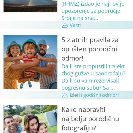
(RHMZ) izdao je najnovije
upozorenje za područje
Srbije na sna...
Vesti
5 zlatnih pravila za
opušten porodični
odmor!
Da li ste propustili trajekt
zbog gužve u saobraćaju?
Da li su vam rezervisali
pogrešnu sobu? Sa ...
Izleti i godišnji odmori
Kako napraviti
najbolju porodičnu
fotografiju?