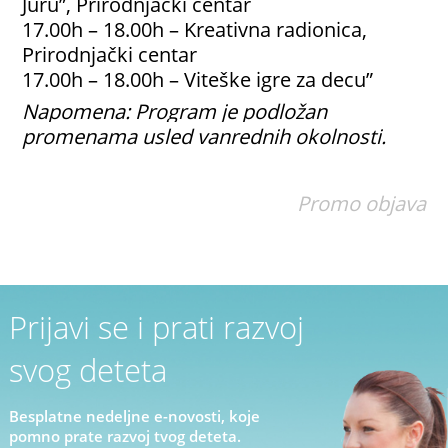
Juru”, Prirodnjački centar
17.00h – 18.00h – Kreativna radionica,
Prirodnjački centar
17.00h – 18.00h – Viteške igre za decu”
Napomena: Program je podložan
promenama usled vanrednih okolnosti.
Promo objava
Prijavi se i prati razvoj
svog deteta
Besplatne nedeljne e-novosti, koje
pomno prate razvoj tvog deteta.