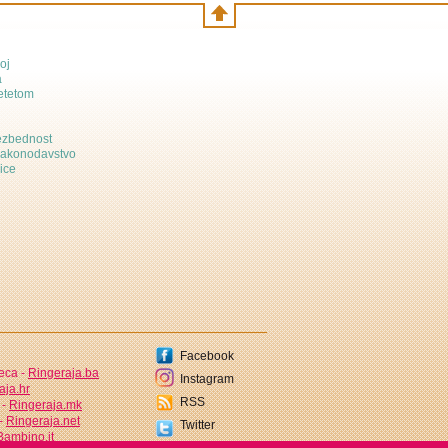
oj
a
etetom
bezbednost
zakonodavstvo
ice
Facebook
jeca -
Ringeraja.ba
Instagram
aja.hr
RSS
 -
Ringeraja.mk
 -
Ringeraja.net
Twitter
ambino.it