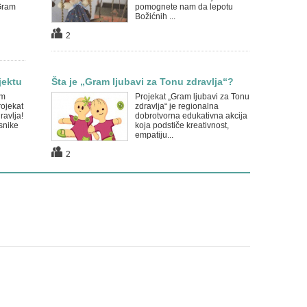
Gram
pomognete nam da lepotu
Božićnih ...
2
jektu
Šta je „Gram ljubavi za Tonu zdravlja“?
om
Projekat „Gram ljubavi za Tonu
rojekat
zdravlja“ je regionalna
ravlja!
dobrotvorna edukativna akcija
snike
koja podstiče kreativnost,
empatiju...
2