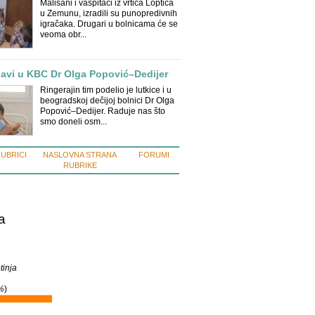
Mališani i vaspitači iz vrtića Loptica
u Zemunu, izradili su punopredivnih
igračaka. Drugari u bolnicama će se
veoma obr...
avi u KBC Dr Olga Popović–Dedijer
Ringerajin tim podelio je lutkice i u
beogradskoj dečijoj bolnici Dr Olga
Popović–Dedijer. Raduje nas što
smo doneli osm...
RUBRICI
NASLOVNA STRANA
FORUMI
RUBRIKE
a
tinja
%
)