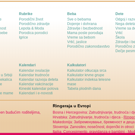
Rubrike
Beba
Dete
e
Porodični život
Sve o bebama
Odgoj i razv
Porodično zdravlje
Dojenje i dohrana
Nega detet
nost
Lepota & Moda
Zdravlje i bezbednost
Vreme sa d
 bebe
Porodica porodici
Mama posle porođaja
Vrtić
Igrice
Vreme sa bebom
Škola
Vrtić, jaslice
Zdravlje i 
Porodično zakonodavstvo
Porodično 
Dečje pesm
Kalendari
Kalkulatori
Kalendar ovulacije
Kalkulator otkucaja srca
 u Srbiji
Kalendar trudnoće
Kalkulator krvne grupe
čekalica
Kalendar razvoja deteta
Kalkulator indeksa telesne
ne
Kalendar vakcinacije
mase
Kineski kalendar polova
Tabela plodnih dana
ine mame
Kalendari i e-novosti
Ringeraja u Evropi
jen budućim roditeljima,
Bosna i Hercegovina: Zatrudnjivanje, trudnoća i d
Hrvatska: Zatrudnjivanje, trudnoća i djeca -
Ringer
Makedonija: Забременување, бременост и деца
Slovenija: Zanositev, nosečnost, dojenčki in otroci
Italija: Concepimento, gravidanza e bambini -
MioB