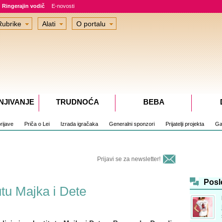
Ringerajin vodič
E-novosti
Rubrike
Alati
O portalu
NJIVANJE
TRUDNOĆA
BEBA
rijave
Priča o Lei
Izrada igračaka
Generalni sponzori
Prijatelji projekta
Gal
Prijavi se za newsletter!
Posl
utu Majka i Dete