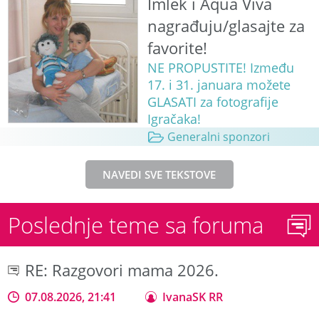
Imlek i Aqua Viva
nagrađuju/glasajte za
favorite!
NE PROPUSTITE! Između
17. i 31. januara možete
GLASATI za fotografije
Igračaka!
Generalni sponzori
NAVEDI SVE TEKSTOVE
Poslednje teme sa foruma
RE: Razgovori mama 2026.
07.08.2026, 21:41
IvanaSK RR