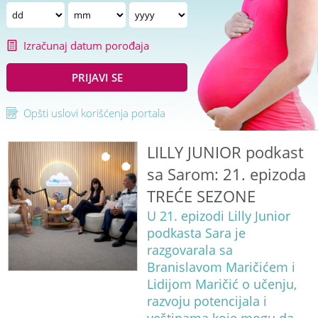
Izračunaj datum porođaja
PRIJAVI SE
Opšti uslovi korišćenja portala
LILLY JUNIOR podkast
sa Sarom: 21. epizoda
TREĆE SEZONE
U 21. epizodi Lilly Junior
podkasta Sara je
razgovarala sa
Branislavom Maričićem i
Lidijom Maričić o učenju,
razvoju potencijala i