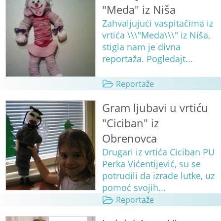
"Meda" iz Niša
Zahvaljujući vaspitačima iz
vrtića \\\"Meda\\\" iz Niša,
stigla nam je divna
reportaža. Pogledajt...
Reportaže
Gram ljubavi u vrtiću
"Ciciban" iz
Obrenovca
Drugari iz vrtića Ciciban PU
Perka Vićentijević, su se
potrudili da izrade lutke, uz
pomoć svojih...
Reportaže