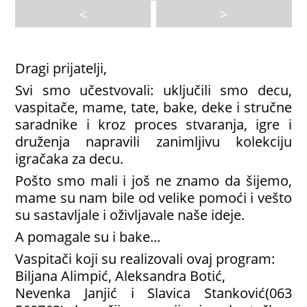
<
>
Dragi prijatelji,
Svi smo učestvovali: uključili smo decu,
vaspitače, mame, tate, bake, deke i stručne
saradnike i kroz proces stvaranja, igre i
druženja napravili zanimljivu kolekciju
igračaka za decu.
Pošto smo mali i još ne znamo da šijemo,
mame su nam bile od velike pomoći i vešto
su sastavljale i oživljavale naše ideje.
A pomagale su i bake...
Vaspitači koji su realizovali ovaj program:
Biljana Alimpić, Aleksandra Botić,
Nevenka Janjić i Slavica Stanković(063