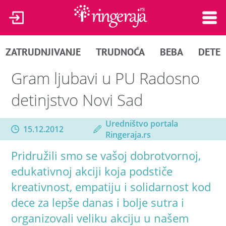
ZATRUDNJIVANJE
TRUDNOĆA
BEBA
DETE
Gram ljubavi u PU Radosno
detinjstvo Novi Sad
Uredništvo portala
15.12.2012
Ringeraja.rs
Pridružili smo se vašoj dobrotvornoj,
edukativnoj akciji koja podstiče
kreativnost, empatiju i solidarnost kod
dece za lepše danas i bolje sutra i
organizovali veliku akciju u našem