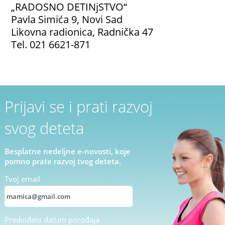
„RADOSNO DETINjSTVO“
Pavla Simića 9, Novi Sad
Likovna radionica, Radnička 47
Tel. 021 6621-871
Prijavi se i prati razvoj
svog deteta
Besplatne nedeljne e-novosti, koje
pomno prate razvoj tvog deteta.
Tvoj email
Predviđeni datum porođaja