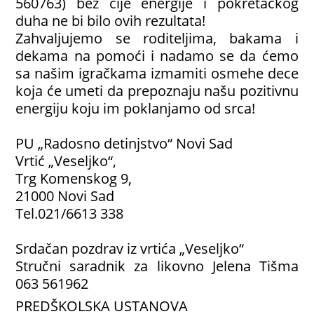
560763) bez čije energije i pokretačkog
duha ne bi bilo ovih rezultata!
Zahvaljujemo se roditeljima, bakama i
dekama na pomoći i nadamo se da ćemo
sa našim igračkama izmamiti osmehe dece
koja će umeti da prepoznaju našu pozitivnu
energiju koju im poklanjamo od srca!
PU „Radosno detinjstvo“ Novi Sad
Vrtić „Veseljko“,
Trg Komenskog 9,
21000 Novi Sad
Tel.021/6613 338
Srdačan pozdrav iz vrtića „Veseljko“
Stručni saradnik za likovno Jelena Tišma
063 561962
PREDŠKOLSKA USTANOVA