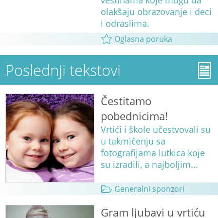
veštinama koje mogu da
olakšaju obrazovanje i deci
i odraslima.
Oglasna poruka
Poslednji tekstovi
Čestitamo
pobednicima!
Vrtići i škole učestvovali su
u takmičenju sa
fotografijama lutkica koje
su izradili, a najboljim...
Generalni sponzori
Gram ljubavi u vrtiću