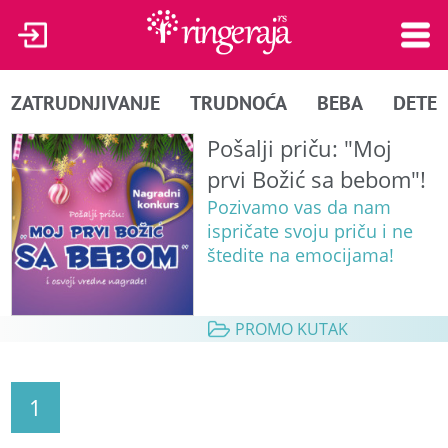
ZATRUDNJIVANJE
TRUDNOĆA
BEBA
DETE
Pošalji priču: "Moj
prvi Božić sa bebom"!
Pozivamo vas da nam
ispričate svoju priču i ne
štedite na emocijama!
PROMO KUTAK
1