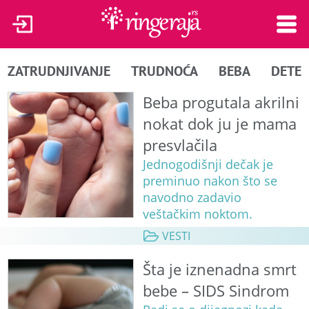
ZATRUDNJIVANJE
TRUDNOĆA
BEBA
DETE
Beba progutala akrilni
nokat dok ju je mama
presvlačila
Jednogodišnji dečak je
preminuo nakon što se
navodno zadavio
veštačkim noktom.
VESTI
Šta je iznenadna smrt
bebe – SIDS Sindrom