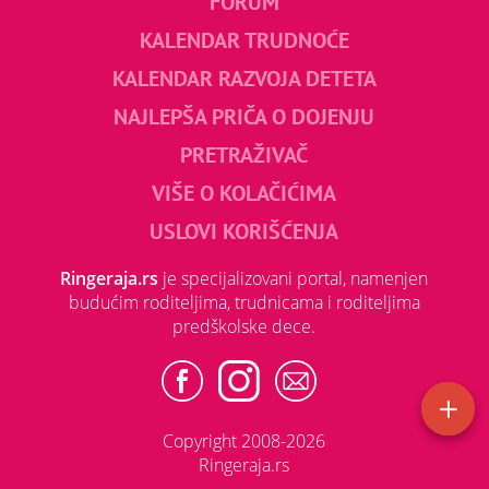
FORUM
KALENDAR TRUDNOĆE
KALENDAR RAZVOJA DETETA
NAJLEPŠA PRIČA O DOJENJU
PRETRAŽIVAČ
VIŠE O KOLAČIĆIMA
USLOVI KORIŠĆENJA
Ringeraja.rs
je specijalizovani portal, namenjen
budućim roditeljima, trudnicama i roditeljima
predškolske dece.
Copyright 2008-2026
Ringeraja.rs