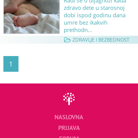
Radi se o dijagnozi kada
zdravo dete u starosnoj
dobi ispod godinu dana
umre bez ikakvih
prethodn...
ZDRAVLJE I BEZBEDNOST
1
NASLOVNA
PRIJAVA