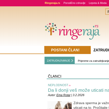
Ringeraja.rs
Porodično zdravlje
Lepota & Moda
POSTANI ČLAN!
ZATRUD
ZATRUDNJIVANJE
Pripreme za zatrudnjivanj
ČLANCI
NEPLODNOST
Da li donji veš može uticati
Autor:
Ema Rotar
| 3.2.2026
Zdrava sperma je važna
uticati na to. Pročitajt