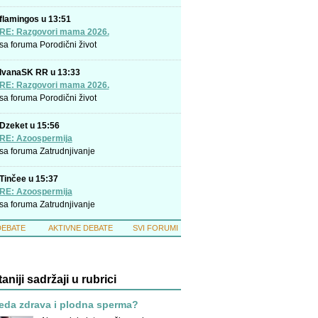
flamingos u 13:51
RE: Razgovori mama 2026.
sa foruma
Porodični život
IvanaSK RR u 13:33
RE: Razgovori mama 2026.
sa foruma
Porodični život
Dzeket u 15:56
RE: Azoospermija
sa foruma
Zatrudnjivanje
Tinčee u 15:37
RE: Azoospermija
sa foruma
Zatrudnjivanje
DEBATE
AKTIVNE DEBATE
SVI FORUMI
taniji sadržaji u rubrici
eda zdrava i plodna sperma?