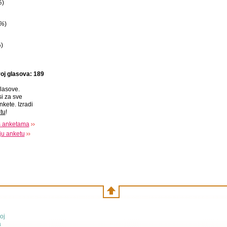
%
)
7%
)
%
)
oj glasova: 189
lasove.
si za sve
nkete. Izradi
tu
!
s anketama
oju anketu
oj
a