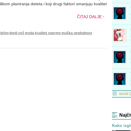
ikom planiranja deteta i koji drugi faktori smanjuju kvalitet
ČITAJ DALJE
elefon
donji veš
moda
kvalitet sperme
muška neplodnost
NOVE 
Najči
Kako izgl