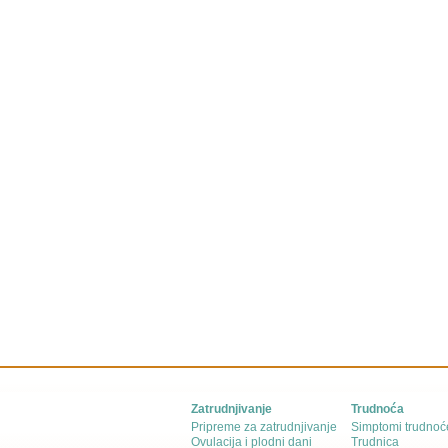
Zatrudnjivanje
Trudnoća
Pripreme za zatrudnjivanje
Simptomi trudnoć
Ovulacija i plodni dani
Trudnica