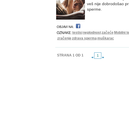
veš nije dobrodošao pril
sperme.
OBJAVI NA:
testisi
neplodnost
začeće
Mobilni t
OZNAKE:
zračenje
zdrava sperma
muškarac
STRANA 1 OD 1
1