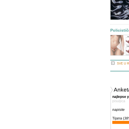
Policistič
SVE U 
Anket
najlepse 
pisuljica
napisite
Tijana (
38