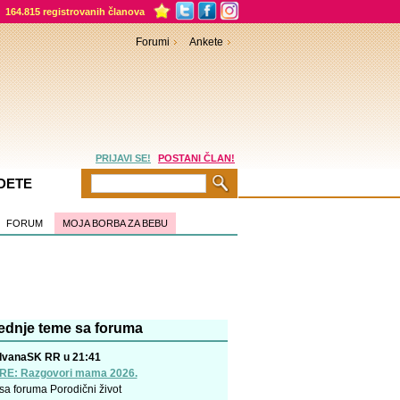
164.815 registrovanih članova
Forumi
Ankete
PRIJAVI SE!
POSTANI ČLAN!
DETE
FORUM
MOJA BORBA ZA BEBU
ednje teme sa foruma
IvanaSK RR u 21:41
RE: Razgovori mama 2026.
sa foruma
Porodični život