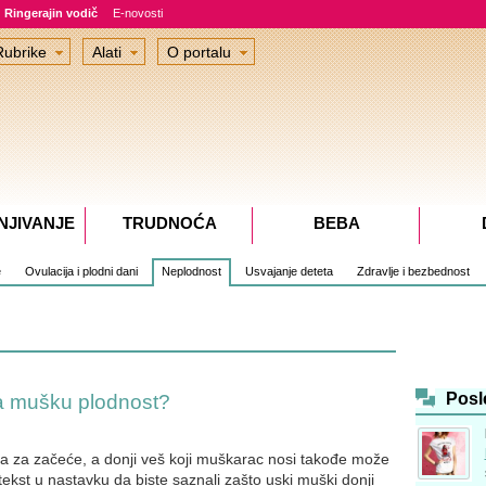
Ringerajin vodič
E-novosti
Rubrike
Alati
O portalu
NJIVANJE
TRUDNOĆA
BEBA
e
Ovulacija i plodni dani
Neplodnost
Usvajanje deteta
Zdravlje i bezbednost
Posl
 na mušku plodnost?
 za začeće, a donji veš koji muškarac nosi takođe može
e tekst u nastavku da biste saznali zašto uski muški donji