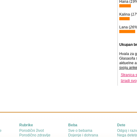
Hana (
19
Kalina (
1
Lana (
26
Ukupan br
Hvala za g
Glasao/la 
aktuelne a
svoju anke
Stranica 
Izradi sv
Rubrike
Beba
Dete
e
Porodični život
Sve o bebama
Odgoj i razv
Porodično zdravlje
Dojenje i dohrana
Nega detet