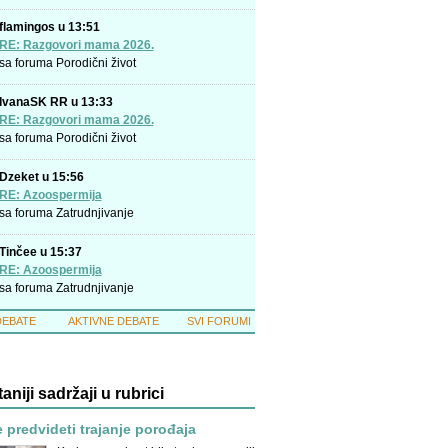
flamingos u 13:51
RE: Razgovori mama 2026.
sa foruma
Porodični život
IvanaSK RR u 13:33
RE: Razgovori mama 2026.
sa foruma
Porodični život
Dzeket u 15:56
RE: Azoospermija
sa foruma
Zatrudnjivanje
Tinčee u 15:37
RE: Azoospermija
sa foruma
Zatrudnjivanje
DEBATE
AKTIVNE DEBATE
SVI FORUMI
taniji sadržaji u rubrici
e predvideti trajanje porođaja