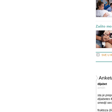
Zašto mor
SVE U 
Anket
dijabet
amdn
sta je pre
dijabetes 
smedji sec
fruktoza (
6