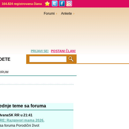
164.824 registrovana člana
Forumi
Ankete
PRIJAVI SE!
POSTANI ČLAN!
DETE
ORUM
ednje teme sa foruma
IvanaSK RR u 21:41
RE: Razgovori mama 2026.
sa foruma
Porodični život