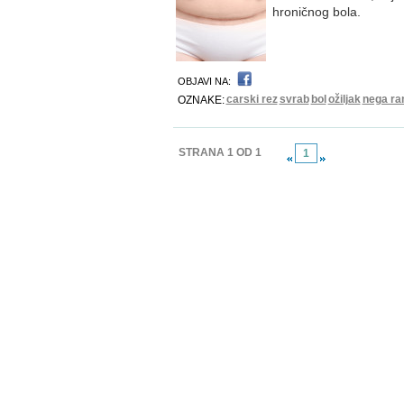
hroničnog bola.
OBJAVI NA:
carski rez
svrab
bol
ožiljak
nega ra
OZNAKE:
STRANA 1 OD 1
1