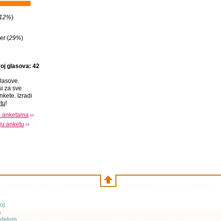
12%
)
er (
29%
)
oj glasova: 42
lasove.
si za sve
nkete. Izradi
tu
!
s anketama
oju anketu
oj
a
etetom