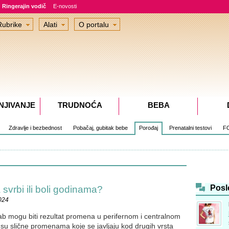
Ringerajin vodič
E-novosti
Rubrike
Alati
O portalu
NJIVANJE
TRUDNOĆA
BEBA
Zdravlje i bezbednost
Pobačaj, gubitak bebe
Porođaj
Prenatalni testovi
F
Posl
svrbi ili boli godinama?
024
vrab mogu biti rezultat promena u perifernom i centralnom
su slične promenama koje se javljaju kod drugih vrsta