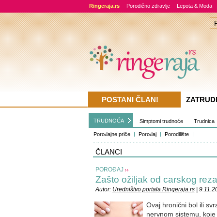
Ringeraja.rs
Porodično zdravlje
Lepota & Moda
POSTANI ČLAN!
ZATRUD
TRUDNOĆA
Simptomi trudnoće
Trudnica
Porođajne priče
Porođaj
Porodilište
ČLANCI
POROĐAJ
Zašto ožiljak od carskog reza 
Autor:
Uredništvo portala Ringeraja.rs
| 9.11.2
Ovaj hronični bol ili s
nervnom sistemu, koje 