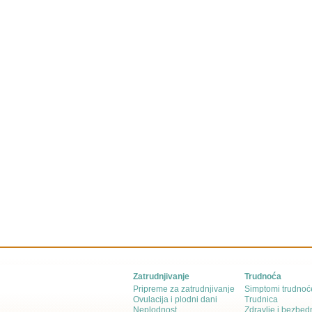
Zatrudnjivanje
Trudnoća
Pripreme za zatrudnjivanje
Simptomi trudnoć
Ovulacija i plodni dani
Trudnica
Neplodnost
Zdravlje i bezbed