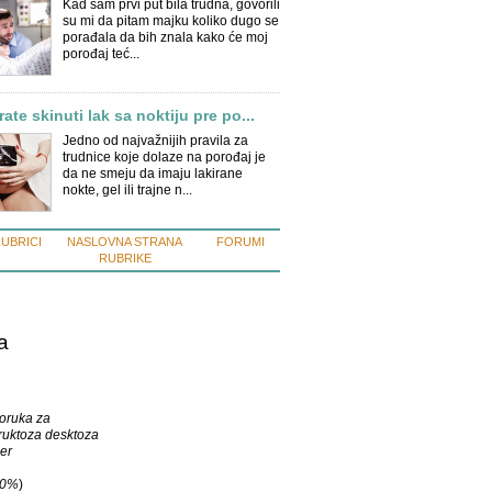
Kad sam prvi put bila trudna, govorili
su mi da pitam majku koliko dugo se
porađala da bih znala kako će moj
porođaj teć...
ate skinuti lak sa noktiju pre po...
Jedno od najvažnijih pravila za
trudnice koje dolaze na porođaj je
da ne smeju da imaju lakirane
nokte, gel ili trajne n...
RUBRICI
NASLOVNA STRANA
FORUMI
RUBRIKE
a
poruka za
fruktoza desktoza
er
0%
)