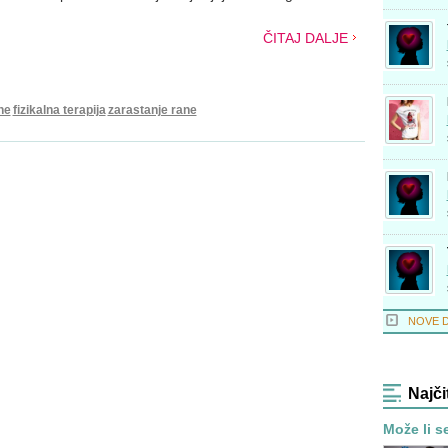
ČITAJ DALJE
ne
fizikalna terapija
zarastanje rane
NOVE 
Najči
Može li s