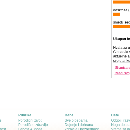
desktoza (
smedji sec
Ukupan br
Hvala za g
Glasao/la 
aktuelne a
svoju anke
Stranica 
Izradi sv
Rubrike
Beba
Dete
e
Porodični život
Sve o bebama
Odgoj i razv
Porodično zdravlje
Dojenje i dohrana
Nega detet
nost
Lepota & Moda
Zdravlje i bezbednost
Vreme sa d