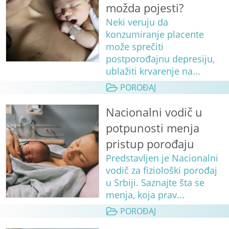
možda pojesti?
Neki veruju da
konzumiranje placente
može sprečiti
postporođajnu depresiju,
ublažiti krvarenje na...
POROĐAJ
Nacionalni vodič u
potpunosti menja
pristup porođaju
Predstavljen je Nacionalni
vodič za fiziološki porođaj
u Srbiji. Saznajte šta se
menja, koja prav...
POROĐAJ