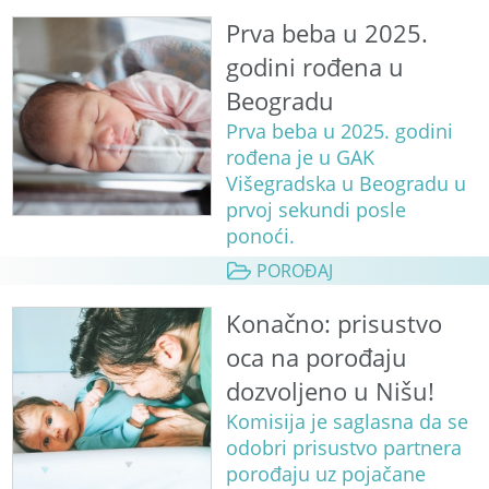
Prva beba u 2025.
godini rođena u
Beogradu
Prva beba u 2025. godini
rođena je u GAK
Višegradska u Beogradu u
prvoj sekundi posle
ponoći.
POROĐAJ
Konačno: prisustvo
oca na porođaju
dozvoljeno u Nišu!
Komisija je saglasna da se
odobri prisustvo partnera
porođaju uz pojačane