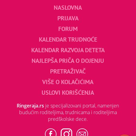
NASLOVNA
PRIJAVA
FORUM
KALENDAR TRUDNOĆE
KALENDAR RAZVOJA DETETA
NAJLEPŠA PRIČA O DOJENJU
PRETRAŽIVAČ
VIŠE O KOLAČIĆIMA
USLOVI KORIŠĆENJA
Ringeraja.rs
je specijalizovani portal, namenjen
budućim roditeljima, trudnicama i roditeljima
predškolske dece.