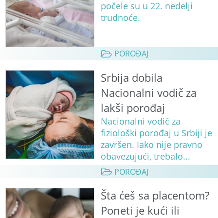
počele su u 22. nedelji
trudnoće.
POROĐAJ
Srbija dobila
Nacionalni vodič za
lakši porođaj
Nacionalni vodič za
fiziološki porođaj u Srbiji je
završen. Iako nije pravno
obavezujući, trebalo...
POROĐAJ
Šta ćeš sa placentom?
Poneti je kući ili