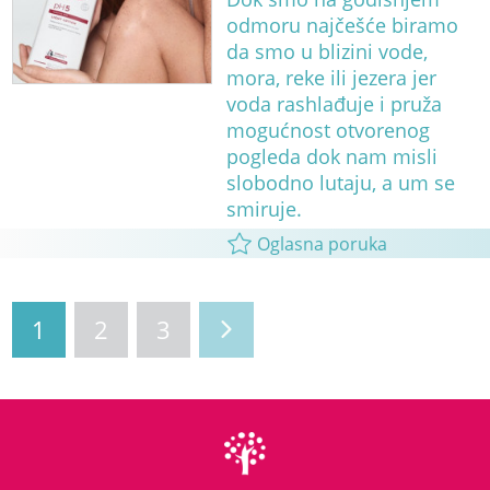
odmoru najčešće biramo
da smo u blizini vode,
mora, reke ili jezera jer
voda rashlađuje i pruža
mogućnost otvorenog
pogleda dok nam misli
slobodno lutaju, a um se
smiruje.
Oglasna poruka
1
2
3