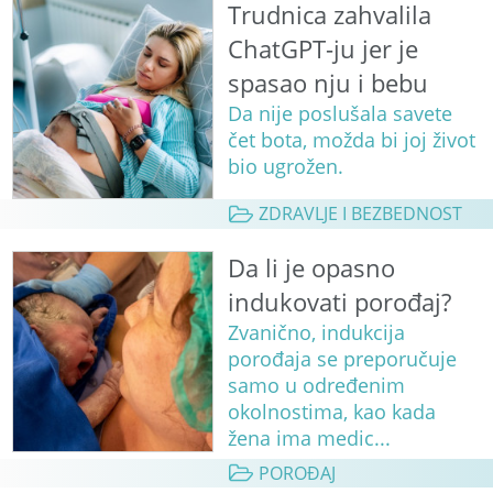
Trudnica zahvalila
ChatGPT-ju jer je
spasao nju i bebu
Da nije poslušala savete
čet bota, možda bi joj život
bio ugrožen.
ZDRAVLJE I BEZBEDNOST
Da li je opasno
indukovati porođaj?
Zvanično, indukcija
porođaja se preporučuje
samo u određenim
okolnostima, kao kada
žena ima medic...
POROĐAJ