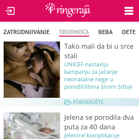
ZATRUDNJIVANJE
TRUDNOĆA
BEBA
DETE
Tako mali da bi u srce
stali
UNICEF nastavlja
kampanju za jačanje
neonatalne nege u
porodilištima širom Srbije
PORODILIŠTE
Jelena se porodila dva
puta za 40 dana
Jelenine komplikacije