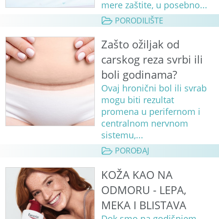
mere zaštite, u posebno...
PORODILIŠTE
Zašto ožiljak od
carskog reza svrbi ili
boli godinama?
Ovaj hronični bol ili svrab
mogu biti rezultat
promena u perifernom i
centralnom nervnom
sistemu,...
POROĐAJ
KOŽA KAO NA
ODMORU - LEPA,
MEKA I BLISTAVA
Dok smo na godišnjem