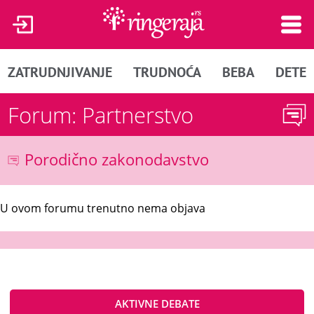
ZATRUDNJIVANJE
TRUDNOĆA
BEBA
DETE
Forum: Partnerstvo
Porodično zakonodavstvo
U ovom forumu trenutno nema objava
AKTIVNE DEBATE