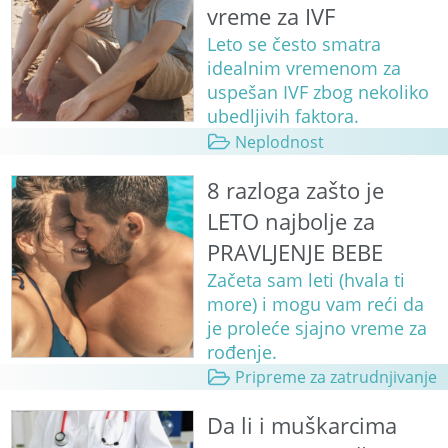
vreme za IVF
Leto se često smatra
idealnim vremenom za
uspešan IVF zbog nekoliko
ubedljivih faktora.
Neplodnost
8 razloga zašto je
LETO najbolje za
PRAVLJENJE BEBE
Začeta sam leti (hvala ti
more) i mogu vam reći da
je proleće sjajno vreme za
rođenje.
Pripreme za zatrudnjivanje
Da li i muškarcima