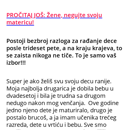
PROČITAJ JOŠ: Žene, negujte svoju
matericu!
Postoji bezbroj razloga za rađanje dece
posle trideset pete, a na kraju krajeva, to
se zaista nikoga ne tiče. To je samo vaš
izbor!!!
Super je ako želiš svu svoju decu ranije.
Moja najbolja drugarica je dobila bebu u
dvadesetoj i bila je trudna sa drugom
nedugo nakon mog venčanja. Ove godine
jedno njeno dete je maturiralo, drugo je
postalo brucoš, a ja imam učenika trećeg
razreda, dete u vrtiću i bebu. Sve smo