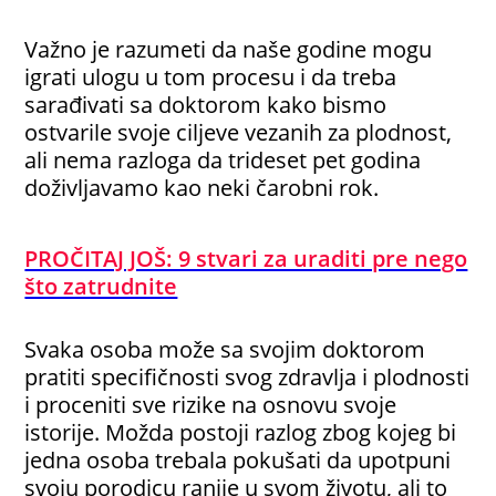
Važno je razumeti da naše godine mogu
igrati ulogu u tom procesu i da treba
sarađivati sa doktorom kako bismo
ostvarile svoje ciljeve vezanih za plodnost,
ali nema razloga da trideset pet godina
doživljavamo kao neki čarobni rok.
PROČITAJ JOŠ: 9 stvari za uraditi pre nego
što zatrudnite
Svaka osoba može sa svojim doktorom
pratiti specifičnosti svog zdravlja i plodnosti
i proceniti sve rizike na osnovu svoje
istorije. Možda postoji razlog zbog kojeg bi
jedna osoba trebala pokušati da upotpuni
svoju porodicu ranije u svom životu, ali to