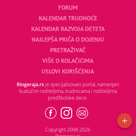
FORUM
KALENDAR TRUDNOĆE
KALENDAR RAZVOJA DETETA
NAJLEPŠA PRIČA O DOJENJU
PRETRAŽIVAČ
VIŠE O KOLAČIĆIMA
USLOVI KORIŠĆENJA
Ringeraja.rs
je specijalizovani portal, namenjen
budućim roditeljima, trudnicama i roditeljima
predškolske dece.
Copyright 2008-2026