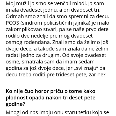
Moj muž i ja smo se venčali mladi. Ja sam
imala dvadeset jednu, a on dvadeset tri.
Odmah smo znali da smo spremni za decu.
PCOS (sindrom policističnih jajnika) je malo
zakomplikovao stvari, pa se naše prvo dete
rodilo dve nedelje pre mog dvadeset
osmog rođendana. Znali smo da želimo još
dvoje dece, a takođe sam znala da ne želim
rađati jedno za drugim. Od svoje dvadeset
osme, smatrala sam da imam sedam
godina za još dvoje dece, jer „svi znaju“ da
decu treba roditi pre trideset pete, zar ne?
Ko nije čuo horor priču o tome kako
plodnost opada nakon trideset pete
godine?
Mnogi od nas imaju onu staru tetku koja se