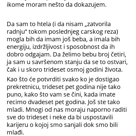
ikome moram nešto da dokazujem.
Da sam to htela (i da nisam „zatvorila
radnju“ tokom poslednjeg carskog reza)
mogla bih da imam još beba, a imala bih
energiju, izdržljivost i sposobnost da ih
dobro odgajam. Da želimo bebu broj četiri,
ja sam u savršenom stanju da se to ostvari,
čak i u skoro trideset osmoj godini života.
Kao što će potvrditi svako ko je dostigao
prekretnicu, trideset pet godina nije tako
puno, kako što vam se čini, kada imate
recimo dvadeset pet godina. Još ste tako
mladi. Mnogi od nas moraju naporno raditi
sve do trideset i neke da bi uspostavili
karijeru o kojoj smo sanjali dok smo bili
mlađi.