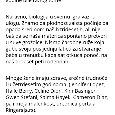
godine bile razlog tome?
Naravno, biologija u svemu igra važnu
ulogu. Znamo da plodnost zaista počinje da
opada sredinom naših tridesetih, ali nije
baš da se naša materica spontano pretvori
u suve grožđice. Nismo čarobne ruže koja
gube svoju posljednju laticu za stvaranje
beba u trenutku kada sat otkuca ponoć, na
naš trideset peti rođendan.
Mnoge žene imaju zdrave, srećne trudnoće
i u četrdesetim godinama. (Jennifer Lopez,
Halle Berry, Celine Dion, Kim Basinger,
Gwen Stefani, Salma Hayek, Cameron Diaz,
pa i moja malenkost, urednica portala
Ringeraja.rs).