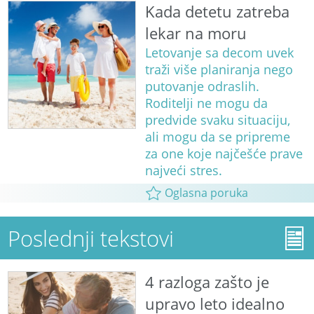
Kada detetu zatreba
lekar na moru
Letovanje sa decom uvek
traži više planiranja nego
putovanje odraslih.
Roditelji ne mogu da
predvide svaku situaciju,
ali mogu da se pripreme
za one koje najčešće prave
najveći stres.
Oglasna poruka
Poslednji tekstovi
4 razloga zašto je
upravo leto idealno