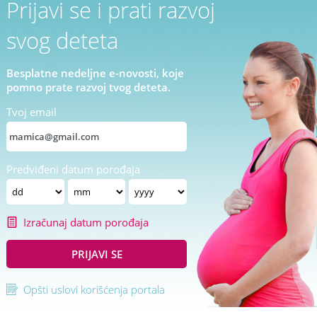
Prijavi se i prati razvoj
svog deteta
Besplatne nedeljne e-novosti, koje
pomno prate razvoj tvog deteta.
Tvoj email
Predviđeni datum porođaja
Izračunaj datum porođaja
PRIJAVI SE
Opšti uslovi korišćenja portala