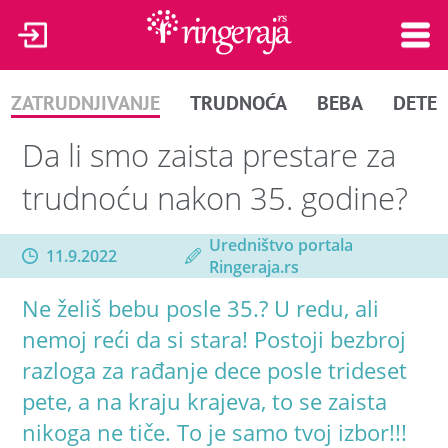
ZATRUDNJIVANJE
TRUDNOĆA
BEBA
DETE
Da li smo zaista prestare za
trudnoću nakon 35. godine?
Uredništvo portala
11.9.2022
Ringeraja.rs
Ne želiš bebu posle 35.? U redu, ali
nemoj reći da si stara! Postoji bezbroj
razloga za rađanje dece posle trideset
pete, a na kraju krajeva, to se zaista
nikoga ne tiče. To je samo tvoj izbor!!!