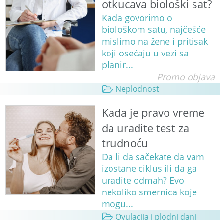
otkucava biološki sat?
Kada govorimo o
biološkom satu, najčešće
mislimo na žene i pritisak
koji osećaju u vezi sa
planir...
Promo objava
Neplodnost
Kada je pravo vreme
da uradite test za
trudnoću
Da li da sačekate da vam
izostane ciklus ili da ga
uradite odmah? Evo
nekoliko smernica koje
mogu...
Ovulacija i plodni dani