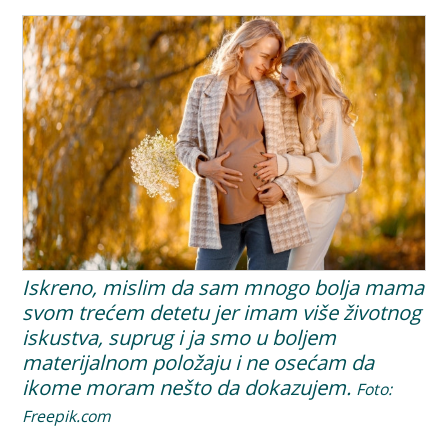
Iskreno, mislim da sam mnogo bolja mama
svom trećem detetu jer imam više životnog
iskustva, suprug i ja smo u boljem
materijalnom položaju i ne osećam da
ikome moram nešto da dokazujem.
Foto:
Freepik.com