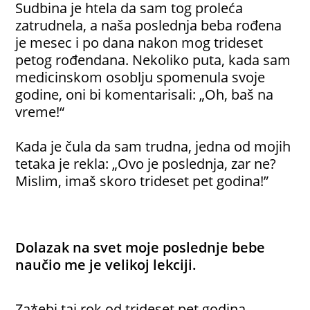
Sudbina je htela da sam tog proleća
zatrudnela, a naša poslednja beba rođena
je mesec i po dana nakon mog trideset
petog rođendana. Nekoliko puta, kada sam
medicinskom osoblju spomenula svoje
godine, oni bi komentarisali: „Oh, baš na
vreme!“
Kada je čula da sam trudna, jedna od mojih
tetaka je rekla: „Ovo je poslednja, zar ne?
Mislim, imaš skoro trideset pet godina!”
Dolazak na svet moje poslednje bebe
naučio me je velikoj lekciji.
Za*ebi taj rok od trideset pet godina.