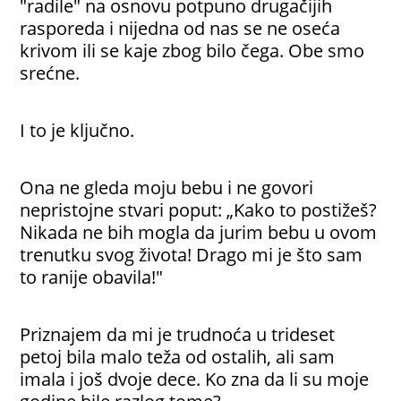
"radile" na osnovu potpuno drugačijih
rasporeda i nijedna od nas se ne oseća
krivom ili se kaje zbog bilo čega. Obe smo
srećne.
I to je ključno.
Ona ne gleda moju bebu i ne govori
nepristojne stvari poput: „Kako to postižeš?
Nikada ne bih mogla da jurim bebu u ovom
trenutku svog života! Drago mi je što sam
to ranije obavila!"
Priznajem da mi je trudnoća u trideset
petoj bila malo teža od ostalih, ali sam
imala i još dvoje dece. Ko zna da li su moje