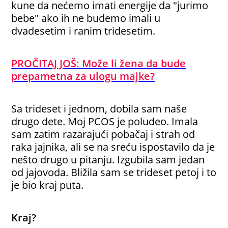
kune da nećemo imati energije da "jurimo
bebe" ako ih ne budemo imali u
dvadesetim i ranim tridesetim.
PROČITAJ JOŠ: Može li žena da bude
prepametna za ulogu majke?
Sa trideset i jednom, dobila sam naše
drugo dete. Moj PCOS je poludeo. Imala
sam zatim razarajući pobačaj i strah od
raka jajnika, ali se na sreću ispostavilo da je
nešto drugo u pitanju. Izgubila sam jedan
od jajovoda. Bližila sam se trideset petoj i to
je bio kraj puta.
Kraj?