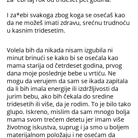
I za*ebi svakoga zbog koga se osećaš kao
da ne možeš imati zdravu, srećnu trudnoću
u kasnim tridesetim.
Volela bih da nikada nisam izgubila ni
minut brinući se kako bi se osećala kao
mama starija od četrdeset godina, prvog
dana moje poslednje bebe u vrtiću. Ne
mogu da verujem da sam se ikada zapitala
da li bih imala energije ili izdržljivosti da
jurim bebu, ako bih čekala do sredine
tridesetih ili više, da je rodim. To je bilo tako
glupo. Iskreno, mislim da sam mnogo bolja
mama svom trećem detetu jer imam više
životnog iskustva, suprug i ja smo u boljem
materijalnom položaju i ne osećam da