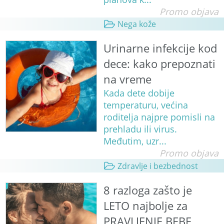
Promo objava
Nega kože
Urinarne infekcije kod
dece: kako prepoznati
na vreme
Kada dete dobije
temperaturu, većina
roditelja najpre pomisli na
prehladu ili virus.
Međutim, uzr...
Promo objava
Zdravlje i bezbednost
8 razloga zašto je
LETO najbolje za
PRAVLJENJE BEBE