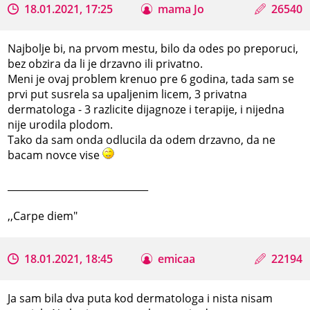
18.01.2021, 17:25
mama Jo
26540
Najbolje bi, na prvom mestu, bilo da odes po preporuci,
bez obzira da li je drzavno ili privatno.
Meni je ovaj problem krenuo pre 6 godina, tada sam se
prvi put susrela sa upaljenim licem, 3 privatna
dermatologa - 3 razlicite dijagnoze i terapije, i nijedna
nije urodila plodom.
Tako da sam onda odlucila da odem drzavno, da ne
bacam novce vise
_____________________________
,,Carpe diem"
18.01.2021, 18:45
emicaa
22194
Ja sam bila dva puta kod dermatologa i nista nisam