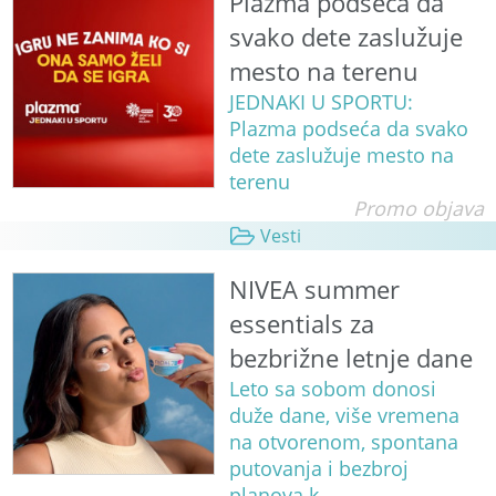
Plazma podseća da
svako dete zaslužuje
mesto na terenu
JEDNAKI U SPORTU:
Plazma podseća da svako
dete zaslužuje mesto na
terenu
Promo objava
Vesti
NIVEA summer
essentials za
bezbrižne letnje dane
Leto sa sobom donosi
duže dane, više vremena
na otvorenom, spontana
putovanja i bezbroj
planova k...