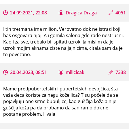
24.09.2021, 22:08
Dragica Draga
4051
I tih tretmana ima milion. Verovatno dok ne istrazi koji
bas osgovara njoj. A i gomila salona gde rade nestrucni.
Kao i za sve, trebalo bi ispitati uzrok. Ja mislim da je
uzrok mojim aknama ciste na jajnicima, citala sam da je
to povezano.
20.04.2023, 08:51
milicicak
7338
Mame predpubertetskih i pubertetskih devojčica, šta
vaša deca koriste za negu kože lica? T su počele da se
pojavljuju one sitne bubuljice, kao guščija koža a nije
guščija koža pa da probamo da saniramo dok ne
postane problem. Hvala