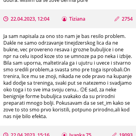
22.04.2023, 12:04
Tiziana
2754
Ja sam napisala za ono sto nam je bas resilo problem.
Dakle ne samo odrzavanje tinejdzerskog lica da ne
bukne, vec provereno resava i grozne bubuljice i one
npr na celu ispod koze sto se umnoze pa po neka i izbije.
Bila sam uporna, maltetirala ga i ujutru i uvece i stvarno
smo sredili problem,a svasta smo pre toga isprobali.On
trenira, lice mu se znoji, nikada ne ode pravo na kupanje
kad dodje sa treninga, svaki put se natezemo i svadjamo
oko toga i to sve ima svoju cenu.. 🙂E sad, za neke
benignije forme bubuljica svakako da su prirodni
preparati mnogo bolji. Pokusavam da se set_im kako se
zove to sto smo prvo koristili, potpuno prirodno,ali kod
nas nije bilo efekta.
22.04.2023, 15:16
Ivanka 75
19093