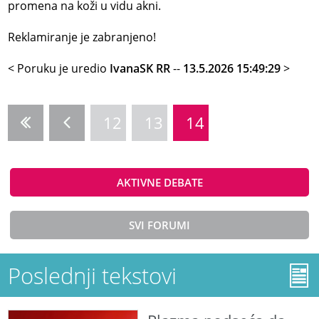
promena na koži u vidu akni.
Reklamiranje je zabranjeno!
< Poruku je uredio
IvanaSK RR
--
13.5.2026 15:49:29
>
12
13
14
AKTIVNE DEBATE
SVI FORUMI
Poslednji tekstovi