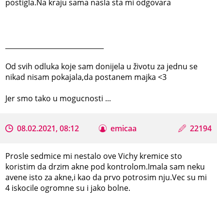
postigla.Na kraju sama nasla sta mi odgovara
_____________________________
Od svih odluka koje sam donijela u životu za jednu se
nikad nisam pokajala,da postanem majka <3
Jer smo tako u mogucnosti ...
08.02.2021, 08:12
emicaa
22194
Prosle sedmice mi nestalo ove Vichy kremice sto
koristim da drzim akne pod kontrolom.Imala sam neku
avene isto za akne,i kao da prvo potrosim nju.Vec su mi
4 iskocile ogromne su i jako bolne.