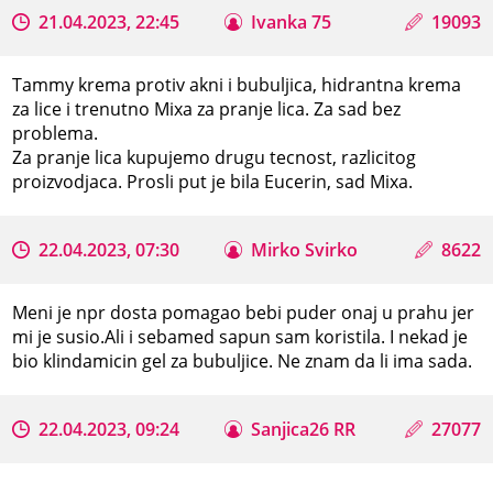
21.04.2023, 22:45
Ivanka 75
19093
Tammy krema protiv akni i bubuljica, hidrantna krema
za lice i trenutno Mixa za pranje lica. Za sad bez
problema.
Za pranje lica kupujemo drugu tecnost, razlicitog
proizvodjaca. Prosli put je bila Eucerin, sad Mixa.
22.04.2023, 07:30
Mirko Svirko
8622
Meni je npr dosta pomagao bebi puder onaj u prahu jer
mi je susio.Ali i sebamed sapun sam koristila. I nekad je
bio klindamicin gel za bubuljice. Ne znam da li ima sada.
22.04.2023, 09:24
Sanjica26 RR
27077