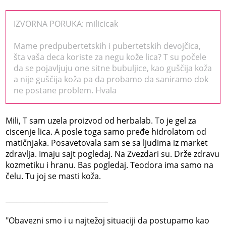
IZVORNA PORUKA: milicicak
Mame predpubertetskih i pubertetskih devojčica,
šta vaša deca koriste za negu kože lica? T su počele
da se pojavljuju one sitne bubuljice, kao guščija koža
a nije guščija koža pa da probamo da saniramo dok
ne postane problem. Hvala
Mili, T sam uzela proizvod od herbalab. To je gel za
ciscenje lica. A posle toga samo pređe hidrolatom od
matičnjaka. Posavetovala sam se sa ljudima iz market
zdravlja. Imaju sajt pogledaj. Na Zvezdari su. Drže zdravu
kozmetiku i hranu. Bas pogledaj. Teodora ima samo na
čelu. Tu joj se masti koža.
_____________________________
"Obavezni smo i u najtežoj situaciji da postupamo kao