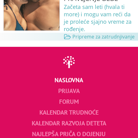
Začeta sam leti (hvala ti
more) i mogu vam reći da
je proleće sjajno vreme za
rođenje.
Pripreme za zatrudnjivanje
NASLOVNA
PRIJAVA
FORUM
KALENDAR TRUDNOĆE
KALENDAR RAZVOJA DETETA
NAJLEPŠA PRIČA O DOJENJU