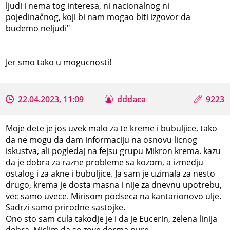
ljudi i nema tog interesa, ni nacionalnog ni
pojedinačnog, koji bi nam mogao biti izgovor da
budemo neljudi"
Jer smo tako u mogucnosti!
22.04.2023, 11:09
dddaca
9223
Moje dete je jos uvek malo za te kreme i bubuljice, tako
da ne mogu da dam informaciju na osnovu licnog
iskustva, ali pogledaj na fejsu grupu Mikron krema. kazu
da je dobra za razne probleme sa kozom, a izmedju
ostalog i za akne i bubuljice. Ja sam je uzimala za nesto
drugo, krema je dosta masna i nije za dnevnu upotrebu,
vec samo uvece. Mirisom podseca na kantarionovo ulje.
Sadrzi samo prirodne sastojke.
Ono sto sam cula takodje je i da je Eucerin, zelena linija
dobra. Mislim da se zove derma pure