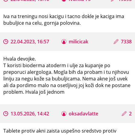
Iva na treningu nosi kacigu i tacno dokle je kaciga ima
bubuljice na celu, gornja polovina.
22.04.2023, 16:57
milicicak
7338
Hvala devojke.
T koristi bioderma atoderm i ulje za kupanje po
preporuci alergologa. Mogla bih da probam i tu njihovu
liniju za negu kože sa bubuljicama. Nema akne još uvek
ali da pordimo malo na osetljivoj joj koži dok ne postane
problem. Hvala još jednom
13.05.2026, 14:42
oksadavlatte
2
Tablete protiv akni zaista uspešno sredstvo protiv