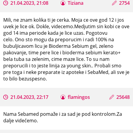
21.04.2023, 21:08
Tiziana
2754
Mili, ne znam kolika ti je cerka. Moja ce ove god 12 i jos
uvek je lice ok. Dokle, videcemo.Medjutim sin kobi ce ove
god 14 ima periode kada je lice uzas. Pogotovu
celo. Ono sto mogu da preporucim i radi 100% na
bubuljicavom licu je Bioderma Sebium gel, zeleno
pakovanje, time pere lice i bioderma sebium kerato+
bela tuba sa zelenim, cime maze lice. To su nam
preporucili i to jeste linija za young skin.. Probali smo
pre toga i neke preparate iz apoteke i SebaMed, ali sve je
to bilo bezuspesno.
21.04.2023, 22:17
flamingos
25648
Nama Sebamed pomaže i za sad je pod kontrolom.Za
dalje videćemo.