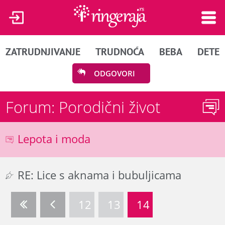
ZATRUDNJIVANJE
TRUDNOĆA
BEBA
DETE
ODGOVORI
Forum: Porodični život
Lepota i moda
RE: Lice s aknama i bubuljicama
12
13
14