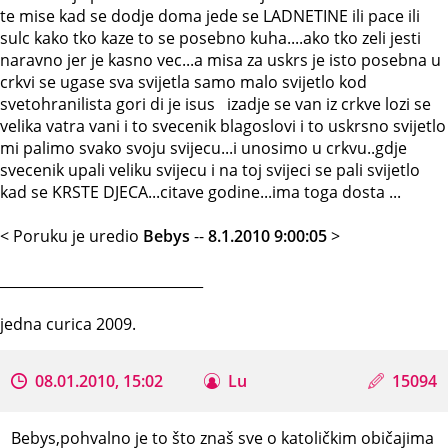
te mise kad se dodje doma jede se LADNETINE ili pace ili
sulc kako tko kaze to se posebno kuha....ako tko zeli jesti
naravno jer je kasno vec...a misa za uskrs je isto posebna u
crkvi se ugase sva svijetla samo malo svijetlo kod
svetohranilista gori di je isus izadje se van iz crkve lozi se
velika vatra vani i to svecenik blagoslovi i to uskrsno svijetlo
mi palimo svako svoju svijecu...i unosimo u crkvu..gdje
svecenik upali veliku svijecu i na toj svijeci se pali svijetlo
kad se KRSTE DJECA...citave godine...ima toga dosta ...
< Poruku je uredio
Bebys
--
8.1.2010 9:00:05
>
_____________________________
jedna curica 2009.
08.01.2010, 15:02
Lu
15094
Bebys,pohvalno je to što znaš sve o katoličkim običajima