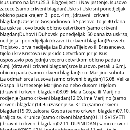
Isus umro na krizu25.3. Blagovijest ili Navijestenje, Isusovo
zacece (samo crkveni blagdan)Uskrs i Uskrsni ponedjeljak
obicno pada krajem 3 i poc. 4 mj. (drzavni i crkveni
blagdan)Uzasasce Gospodinovo ili Spasovo to je 40 dana
iza uskrsa , ovo bude obicno cetvrtkom (samo crkveni
blagdan)Duhovi i Duhovski ponedjeljak 50 dana iza uskrsa,
nedijelja i ponedijeljak (drzavni i crkveni blagdan)Presveto
Trojstvo , prva nedijelja iza DuhovaTijelovo ili Brasancevo,
tijelo i krv Kristova uvijek ide Cetvrtkom jer je Isus
uspostavio posljednju veceru cetvrtkom obicno pada u
6.mj. (drzavni i crkveni blagdan)srce Isusovo, petak u 6.mj.
obicno pada (samo crkveni blagdan)srce Marijino subota
iza odmah srca Isusova (samo crkveni blagdan)15.08. Velika
Gospa ili Uznesenje Marijino na nebo dusom i tijelom
(drzavni i crkveni blagdan)08.09. Mala Gospa ili Marijino
rodjenje (samo crkveni blagdan)12.09. ime Marijino (samo
crkveni blagdan)14.9. uzvisenje sv. Kriza (samo crkveni
blagdan)15.09. zalosna Gospa (samo crkveni blagdan)07.10.
kraljica sv. Krunice (samo crkveni blagdan)01.11 SVI SVETI
(drzavni i crkveni blagdan)02.11. DUSNI DAN (samo crkveni
blagdan)KRIST KRALJ pada obicno na kraj 11.mj. i to je