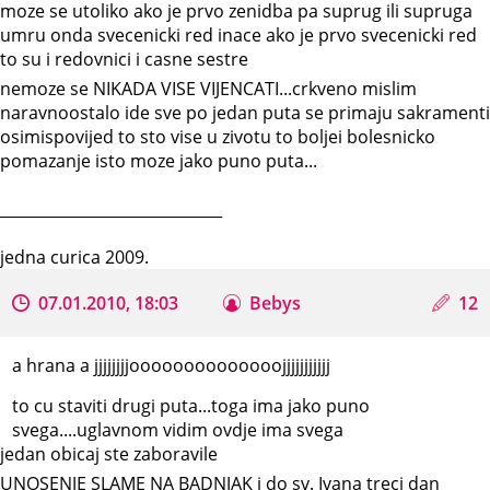
moze se utoliko ako je prvo zenidba pa suprug ili supruga
umru onda svecenicki red inace ako je prvo svecenicki red
to su i redovnici i casne sestre
nemoze se NIKADA VISE VIJENCATI...crkveno mislim
naravnoostalo ide sve po jedan puta se primaju sakramenti
osimispovijed to sto vise u zivotu to boljei bolesnicko
pomazanje isto moze jako puno puta...
_____________________________
jedna curica 2009.
07.01.2010, 18:03
Bebys
12
a hrana a jjjjjjjjoooooooooooooojjjjjjjjjjj
to cu staviti drugi puta...toga ima jako puno
svega....uglavnom vidim ovdje ima svega
jedan obicaj ste zaboravile
UNOSENJE SLAME NA BADNJAK i do sv. Ivana treci dan