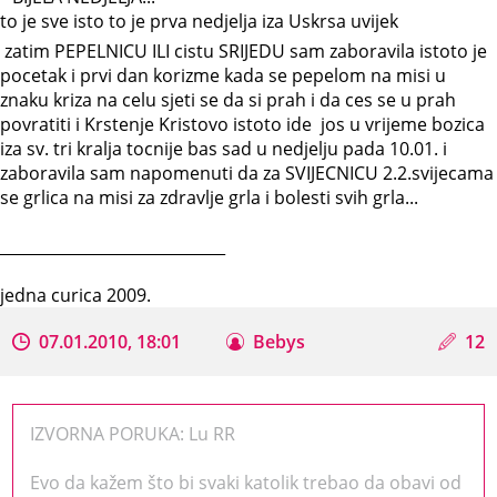
to je sve isto to je prva nedjelja iza Uskrsa uvijek
zatim PEPELNICU ILI cistu SRIJEDU sam zaboravila istoto je
pocetak i prvi dan korizme kada se pepelom na misi u
znaku kriza na celu sjeti se da si prah i da ces se u prah
povratiti i Krstenje Kristovo istoto ide jos u vrijeme bozica
iza sv. tri kralja tocnije bas sad u nedjelju pada 10.01. i
zaboravila sam napomenuti da za SVIJECNICU 2.2.svijecama
se grlica na misi za zdravlje grla i bolesti svih grla...
_____________________________
jedna curica 2009.
07.01.2010, 18:01
Bebys
12
IZVORNA PORUKA: Lu RR
Evo da kažem što bi svaki katolik trebao da obavi od