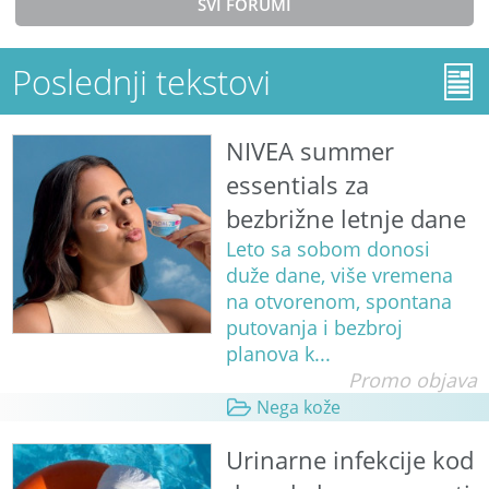
SVI FORUMI
Poslednji tekstovi
NIVEA summer
essentials za
bezbrižne letnje dane
Leto sa sobom donosi
duže dane, više vremena
na otvorenom, spontana
putovanja i bezbroj
planova k...
Promo objava
Nega kože
Urinarne infekcije kod