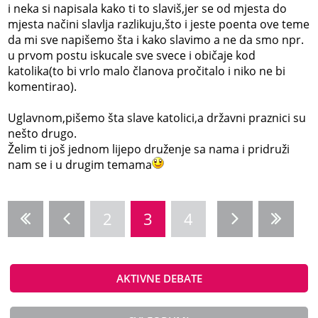
i neka si napisala kako ti to slaviš,jer se od mjesta do
mjesta načini slavlja razlikuju,što i jeste poenta ove teme
da mi sve napišemo šta i kako slavimo a ne da smo npr.
u prvom postu iskucale sve svece i običaje kod
katolika(to bi vrlo malo članova pročitalo i niko ne bi
komentirao).
Uglavnom,pišemo šta slave katolici,a državni praznici su
nešto drugo.
Želim ti još jednom lijepo druženje sa nama i pridruži
nam se i u drugim temama
2
3
4
AKTIVNE DEBATE