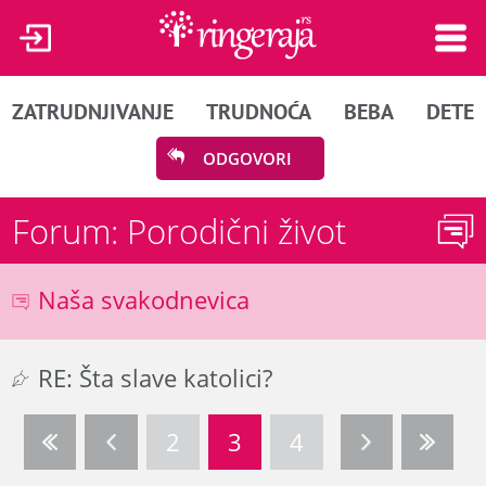
ZATRUDNJIVANJE
TRUDNOĆA
BEBA
DETE
ODGOVORI
Forum: Porodični život
Naša svakodnevica
RE: Šta slave katolici?
2
3
4