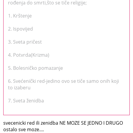
rođenja do smrti,što se tiče religije;
1. Krštenje
2. Ispovijed
3. Sveta pričest
4. Potvrda(Krizma)
5. Bolesničko pomazanje
6. Svećenički red-jedino ovo se tiče samo onih koji
to izaberu
7. Sveta ženidba
svecenicki red ili zenidba NE MOZE SE JEDNO I DRUGO
ostalo sve moze....