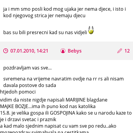
ja i mm smo posli kod mog ujaka jer nema djece, i isto i
kod njegovog strica jer nemaju djecu
bas su bili presrecni kad su nas vidjeli
07.01.2010, 14:21
Bebys
12
pozdravljam vas sve...
svremena na vrijeme navratim ovdje na rr rs ali nisam
davala postove do sada
htjedoh pomoci
vidim da niste nigdje napisali MARIJINE blagdane
MAJKE BOZJE...ima ih puno kod nas katolika
15.8. je velika gospa ili GOSPOJINA kako se u narodu kaze to
je i drzavi svetac i praznik
a kad malo sjednim napisat cu vam sve po redu..ako
mozepozdrav svimahvala na cestitkama