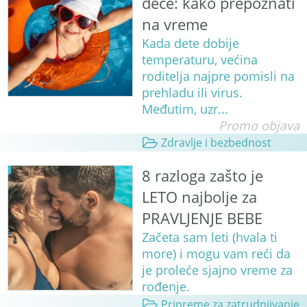
dece: kako prepoznati
na vreme
Kada dete dobije
temperaturu, većina
roditelja najpre pomisli na
prehladu ili virus.
Međutim, uzr...
Promo objava
Zdravlje i bezbednost
8 razloga zašto je
LETO najbolje za
PRAVLJENJE BEBE
Začeta sam leti (hvala ti
more) i mogu vam reći da
je proleće sjajno vreme za
rođenje.
Pripreme za zatrudnjivanje