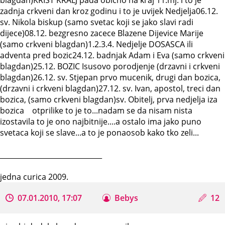
zadnja crkveni dan kroz godinu i to je uvijek Nedjelja06.12.
sv. Nikola biskup (samo svetac koji se jako slavi radi
dijece)08.12. bezgresno zacece Blazene Dijevice Marije
(samo crkveni blagdan)1.2.3.4. Nedjelje DOSASCA ili
adventa pred bozic24.12. badnjak Adam i Eva (samo crkveni
blagdan)25.12. BOZIC Isusovo porodjenje (drzavni i crkveni
blagdan)26.12. sv. Stjepan prvo mucenik, drugi dan bozica,
(drzavni i crkveni blagdan)27.12. sv. Ivan, apostol, treci dan
bozica, (samo crkveni blagdan)sv. Obitelj, prva nedjelja iza
bozica otprilike to je to...nadam se da nisam nista
izostavila to je ono najbitnije....a ostalo ima jako puno
svetaca koji se slave...a to je ponaosob kako tko zeli...
_____________________________
jedna curica 2009.
07.01.2010, 17:07
Bebys
12