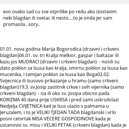
evo ovako sad cu sve otprilike po redu ako izostavim
neki blagdan ili svetac ili nesto....to je onda jer sam
promasila...sory..
01.01. nova godina Marija Bogorodica (drzavni i crkveni
blagdan)06.01. sv. tri Kralja melkior, gaspar i baltazar ili
kazu jos MUDRACI (drzavni i crkveni blagdan) - nosili su
zlato poklon za Isusa kao kralja, smirnu poklon za Isusa kao
mucenika, i tamijan poklon za Isusa kao Boga02.02.
Svijecnica ili Isusovo prikazanje u hramu (samo crkveni
blagdan)19.3. sv.Josip zastitnik crkve i svih vijernika (samo
crkveni blagdan) - iza ili oko sv. Josipa obicno pada
KORIZMA 40 dana prije USKRSA i pred sami uskrsdolazi
Nedjelja CVIJETNICA kad je Isus ulazio s palmama u
Jeruzalem, i to je VELIKI TJEDAN TADA blagdanski i vrlo
posni cetvrtak MISA VECERE GOSPODINOVE kada je
ustanovio sv. misu i VELIKI PETAK (crkveni blagdan) kada je