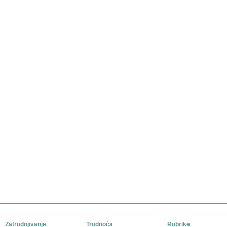
Zatrudnjivanje
Trudnoća
Rubrike