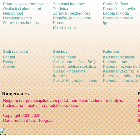
Pripreme za zatrudnjivanje
Simptomi trudnoće
Porodični život
Ovulacija i plodni dani
Trudnica
Porodično zdravlje
Neplodnost
Zdravlje i bezbednost
Lepota & Moda
Usvajanje deteta
Pobačaj, gubitak bebe
Porodica porodici
Zdravlje i bezbednost
Porođaj
Igrice
Matične ćelije
Sadržaji i alati
Spiskovi
Kalendari
Forumi
Spisak imena
Kalendar ovulacije
Recepti
Spisak porodilišta u Srbiji
Kalendar trudnoće
Ankete
Spisak trudilica i čekalica
Kalendar razvoja det
Spisak Ringerajine
Kalendar vakcinacije
trudnice
Kineski kalendar pol
Spisak Ringerajine mame
Kalendari i e-novosti
Ringeraja.rs
Ringeraja.rs je specijalizovani portal, namenjen budućim roditeljima,
B
trudnicama i roditeljima predškolske dece.
H
Copyright 2008-2026
S
Danu media d.o.o. Beograd
I