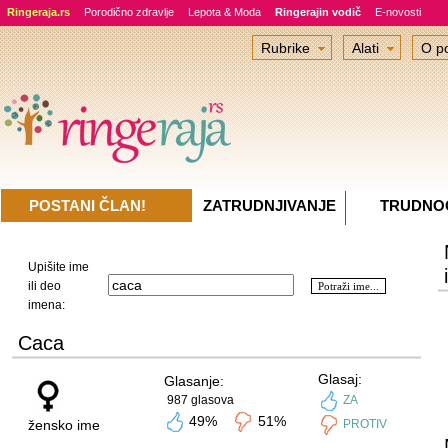
Ringeraja.rs
Porodično zdravlje
Lepota & Moda
Ringerajin vodič
E-novosti
Rubrike
Alati
O po
POSTANI ČLAN!
ZATRUDNJIVANJE
TRUDNO
Upišite ime
ili deo
imena:
Caca
Glasaj:
Glasanje:
987 glasova
ZA
49%
51%
žensko ime
PROTIV