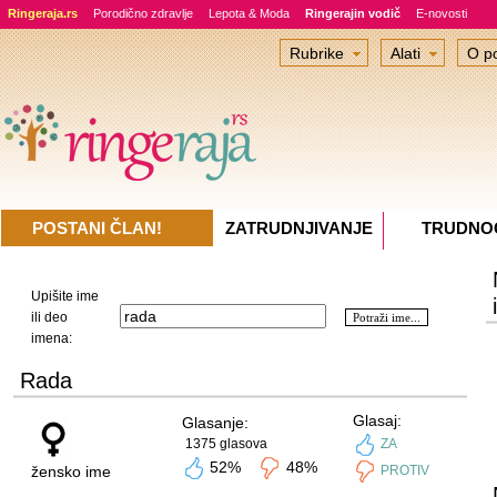
Ringeraja.rs
Porodično zdravlje
Lepota & Moda
Ringerajin vodič
E-novosti
Rubrike
Alati
O po
POSTANI ČLAN!
ZATRUDNJIVANJE
TRUDNO
Upišite ime
ili deo
imena:
Rada
Glasaj:
Glasanje:
1375 glasova
ZA
52%
48%
žensko ime
PROTIV