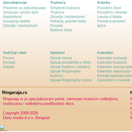
Zatrudnjivanje
Trudnoća
Rubrike
Pripreme za zatrudnjivanje
Simptomi trudnoće
Porodični život
Ovulacija i plodni dani
Trudnica
Porodično zdravlje
Neplodnost
Zdravlje i bezbednost
Lepota & Moda
Usvajanje deteta
Pobačaj, gubitak bebe
Porodica porodici
Zdravlje i bezbednost
Porođaj
Igrice
Matične ćelije
Sadržaji i alati
Spiskovi
Kalendari
Forumi
Spisak imena
Kalendar ovulacije
Recepti
Spisak porodilišta u Srbiji
Kalendar trudnoće
Ankete
Spisak trudilica i čekalica
Kalendar razvoja det
Spisak Ringerajine
Kalendar vakcinacije
trudnice
Kineski kalendar pol
Spisak Ringerajine mame
Kalendari i e-novosti
Ringeraja.rs
Ringeraja.rs je specijalizovani portal, namenjen budućim roditeljima,
B
trudnicama i roditeljima predškolske dece.
H
Copyright 2008-2026
S
Danu media d.o.o. Beograd
I