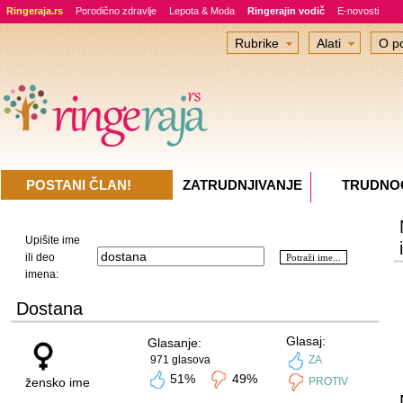
Ringeraja.rs
Porodično zdravlje
Lepota & Moda
Ringerajin vodič
E-novosti
Rubrike
Alati
O po
POSTANI ČLAN!
ZATRUDNJIVANJE
TRUDNO
Upišite ime
ili deo
imena:
Dostana
Glasaj:
Glasanje:
971 glasova
ZA
51%
49%
žensko ime
PROTIV