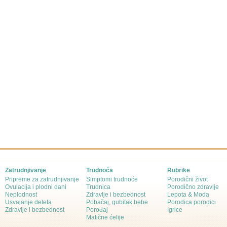
Zatrudnjivanje
Trudnoća
Rubrike
Pripreme za zatrudnjivanje
Simptomi trudnoće
Porodični život
Ovulacija i plodni dani
Trudnica
Porodično zdravlje
Neplodnost
Zdravlje i bezbednost
Lepota & Moda
Usvajanje deteta
Pobačaj, gubitak bebe
Porodica porodici
Zdravlje i bezbednost
Porođaj
Igrice
Matične ćelije