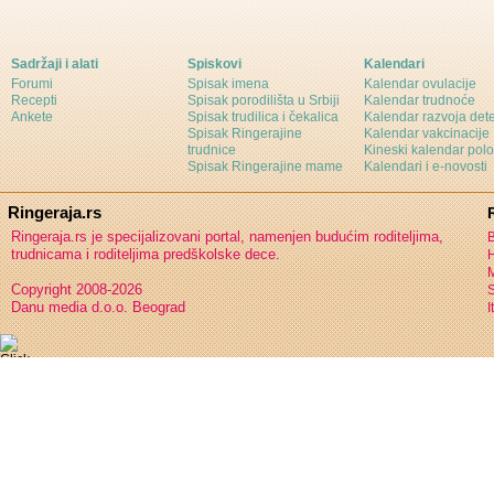
Sadržaji i alati
Spiskovi
Kalendari
Forumi
Spisak imena
Kalendar ovulacije
Recepti
Spisak porodilišta u Srbiji
Kalendar trudnoće
Ankete
Spisak trudilica i čekalica
Kalendar razvoja det
Spisak Ringerajine
Kalendar vakcinacije
trudnice
Kineski kalendar pol
Spisak Ringerajine mame
Kalendari i e-novosti
Ringeraja.rs
Ringeraja.rs je specijalizovani portal, namenjen budućim roditeljima,
B
trudnicama i roditeljima predškolske dece.
H
Copyright 2008-2026
S
Danu media d.o.o. Beograd
I