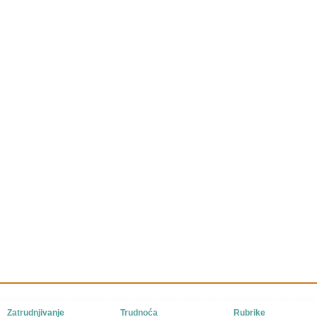
Zatrudnjivanje
Trudnoća
Rubrike