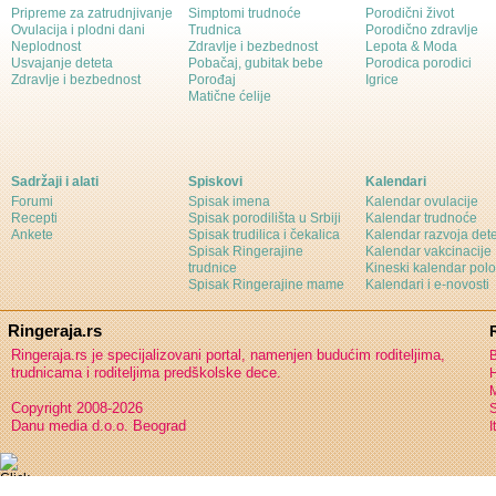
Pripreme za zatrudnjivanje
Simptomi trudnoće
Porodični život
Ovulacija i plodni dani
Trudnica
Porodično zdravlje
Neplodnost
Zdravlje i bezbednost
Lepota & Moda
Usvajanje deteta
Pobačaj, gubitak bebe
Porodica porodici
Zdravlje i bezbednost
Porođaj
Igrice
Matične ćelije
Sadržaji i alati
Spiskovi
Kalendari
Forumi
Spisak imena
Kalendar ovulacije
Recepti
Spisak porodilišta u Srbiji
Kalendar trudnoće
Ankete
Spisak trudilica i čekalica
Kalendar razvoja det
Spisak Ringerajine
Kalendar vakcinacije
trudnice
Kineski kalendar pol
Spisak Ringerajine mame
Kalendari i e-novosti
Ringeraja.rs
Ringeraja.rs je specijalizovani portal, namenjen budućim roditeljima,
B
trudnicama i roditeljima predškolske dece.
H
Copyright 2008-2026
S
Danu media d.o.o. Beograd
I