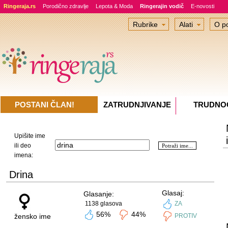
Ringeraja.rs
Porodično zdravlje
Lepota & Moda
Ringerajin vodič
E-novosti
Rubrike
Alati
O po
POSTANI ČLAN!
ZATRUDNJIVANJE
TRUDNO
Upišite ime
ili deo
imena:
Drina
Glasaj:
Glasanje:
1138 glasova
ZA
56%
44%
žensko ime
PROTIV