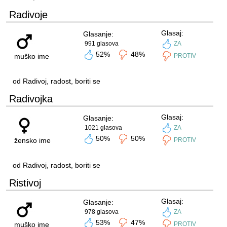
Radivoje
Glasaj:
Glasanje:
991 glasova
ZA
52%
48%
muško ime
PROTIV
od Radivoj, radost, boriti se
Radivojka
Glasaj:
Glasanje:
1021 glasova
ZA
50%
50%
žensko ime
PROTIV
od Radivoj, radost, boriti se
Ristivoj
Glasaj:
Glasanje:
978 glasova
ZA
53%
47%
muško ime
PROTIV