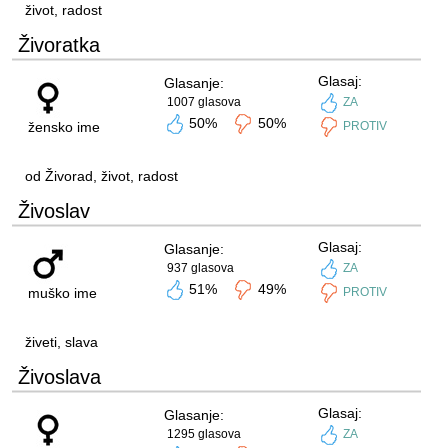
život, radost
Živoratka
Glasaj:
Glasanje:
1007 glasova
ZA
50%
50%
žensko ime
PROTIV
od Živorad, život, radost
Živoslav
Glasaj:
Glasanje:
937 glasova
ZA
51%
49%
muško ime
PROTIV
živeti, slava
Živoslava
Glasaj:
Glasanje:
1295 glasova
ZA