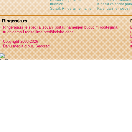
trudnice
Kineski kalendar pol
Spisak Ringerajine mame
Kalendari i e-novosti
Ringeraja.rs
Ringeraja.rs je specijalizovani portal, namenjen budućim roditeljima,
B
trudnicama i roditeljima predškolske dece.
H
Copyright 2008-2026
S
Danu media d.o.o. Beograd
I