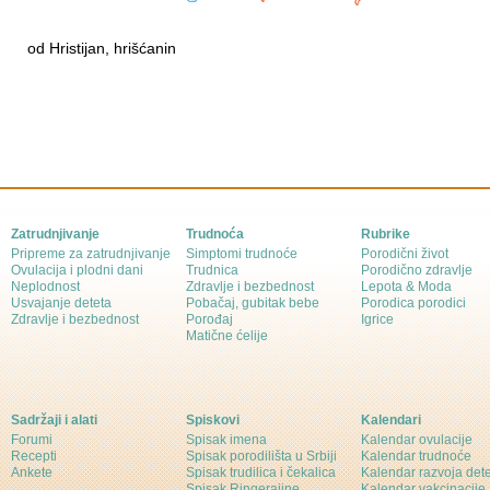
od Hristijan, hrišćanin
Zatrudnjivanje
Trudnoća
Rubrike
Pripreme za zatrudnjivanje
Simptomi trudnoće
Porodični život
Ovulacija i plodni dani
Trudnica
Porodično zdravlje
Neplodnost
Zdravlje i bezbednost
Lepota & Moda
Usvajanje deteta
Pobačaj, gubitak bebe
Porodica porodici
Zdravlje i bezbednost
Porođaj
Igrice
Matične ćelije
Sadržaji i alati
Spiskovi
Kalendari
Forumi
Spisak imena
Kalendar ovulacije
Recepti
Spisak porodilišta u Srbiji
Kalendar trudnoće
Ankete
Spisak trudilica i čekalica
Kalendar razvoja det
Spisak Ringerajine
Kalendar vakcinacije