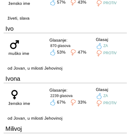
57%
43%
žensko ime
PROTIV
živeti, slava
Ivo
Glasaj:
Glasanje:
870 glasova
ZA
53%
47%
muško ime
PROTIV
od Jovan, u milosti Jehovinoj
Ivona
Glasaj:
Glasanje:
2239 glasova
ZA
67%
33%
žensko ime
PROTIV
od Jovan, u milosti Jehovinoj
Milivoj