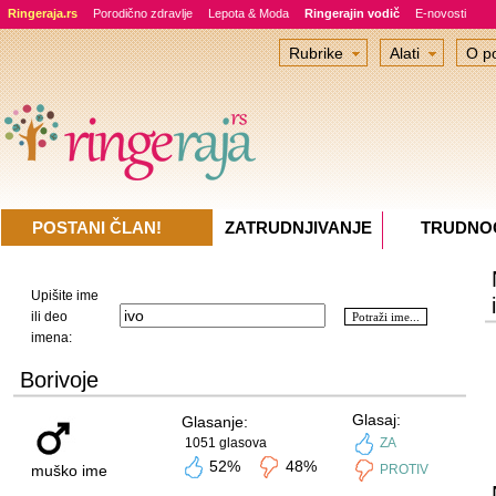
Ringeraja.rs
Porodično zdravlje
Lepota & Moda
Ringerajin vodič
E-novosti
Rubrike
Alati
O po
POSTANI ČLAN!
ZATRUDNJIVANJE
TRUDNO
Upišite ime
ili deo
imena:
Borivoje
Glasaj:
Glasanje:
1051 glasova
ZA
52%
48%
muško ime
PROTIV