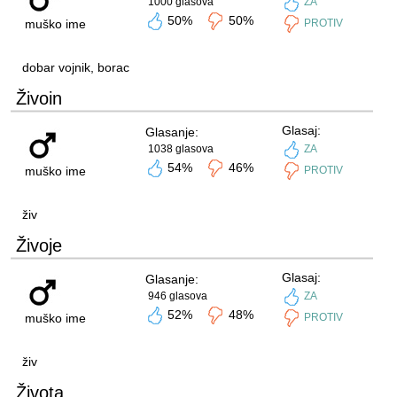
1000 glasova
ZA
50%
50%
muško ime
PROTIV
dobar vojnik, borac
Živoin
Glasaj:
Glasanje:
1038 glasova
ZA
54%
46%
muško ime
PROTIV
živ
Živoje
Glasaj:
Glasanje:
946 glasova
ZA
52%
48%
muško ime
PROTIV
živ
Života