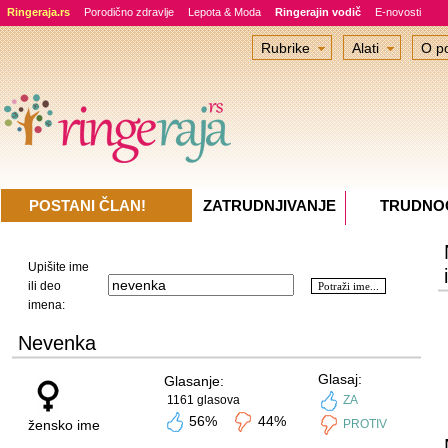
Ringeraja.rs
Porodično zdravlje
Lepota & Moda
Ringerajin vodič
E-novosti
Rubrike
Alati
O po
POSTANI ČLAN!
ZATRUDNJIVANJE
TRUDNO
Upišite ime
ili deo
imena:
Nevenka
Glasaj:
Glasanje:
1161 glasova
ZA
56%
44%
žensko ime
PROTIV