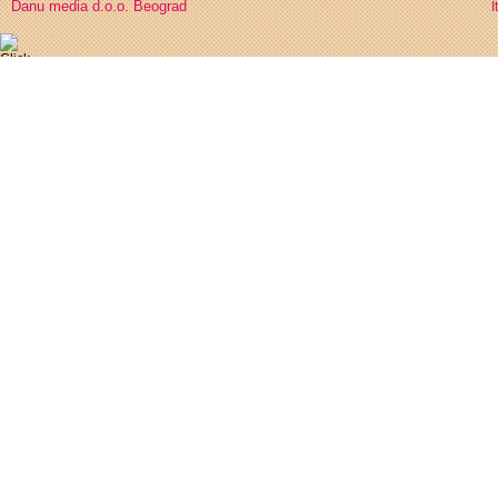
Danu media d.o.o. Beograd
I