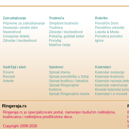
Zatrudnjivanje
Trudnoća
Rubrike
Pripreme za zatrudnjivanje
Simptomi trudnoće
Porodični život
Ovulacija i plodni dani
Trudnica
Porodično zdravlje
Neplodnost
Zdravlje i bezbednost
Lepota & Moda
Usvajanje deteta
Pobačaj, gubitak bebe
Porodica porodici
Zdravlje i bezbednost
Porođaj
Igrice
Matične ćelije
Sadržaji i alati
Spiskovi
Kalendari
Forumi
Spisak imena
Kalendar ovulacije
Recepti
Spisak porodilišta u Srbiji
Kalendar trudnoće
Ankete
Spisak trudilica i čekalica
Kalendar razvoja det
Spisak Ringerajine
Kalendar vakcinacije
trudnice
Kineski kalendar pol
Spisak Ringerajine mame
Kalendari i e-novosti
Ringeraja.rs
Ringeraja.rs je specijalizovani portal, namenjen budućim roditeljima,
B
trudnicama i roditeljima predškolske dece.
H
Copyright 2008-2026
S