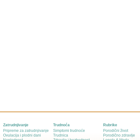
Zatrudnjivanje
Trudnoća
Rubrike
Pripreme za zatrudnjivanje
Simptomi trudnoće
Porodični život
Ovulacija i plodni dani
Trudnica
Porodično zdravlje