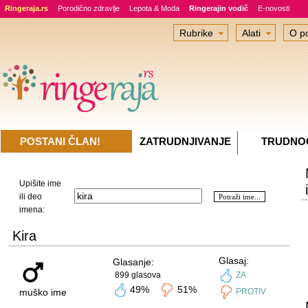
Ringeraja.rs
Porodično zdravlje
Lepota & Moda
Ringerajin vodič
E-novosti
Rubrike
Alati
O po
POSTANI ČLAN!
ZATRUDNJIVANJE
TRUDNO
Upišite ime
ili deo
imena:
Kira
Glasaj:
Glasanje:
899 glasova
ZA
49%
51%
muško ime
PROTIV