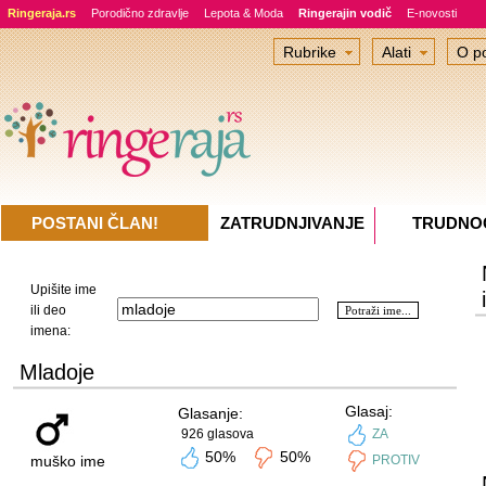
Ringeraja.rs
Porodično zdravlje
Lepota & Moda
Ringerajin vodič
E-novosti
Rubrike
Alati
O po
POSTANI ČLAN!
ZATRUDNJIVANJE
TRUDNO
Upišite ime
ili deo
imena:
Mladoje
Glasaj:
Glasanje:
926 glasova
ZA
50%
50%
muško ime
PROTIV