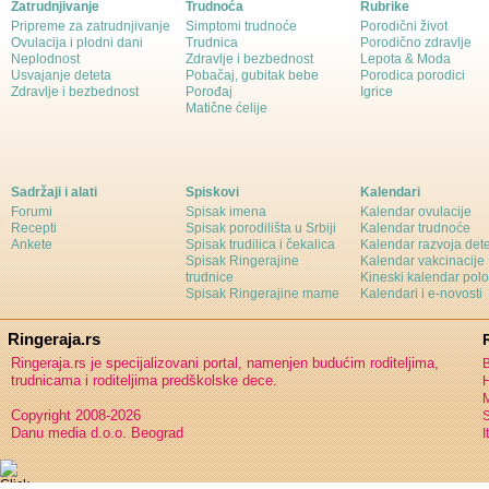
Zatrudnjivanje
Trudnoća
Rubrike
Pripreme za zatrudnjivanje
Simptomi trudnoće
Porodični život
Ovulacija i plodni dani
Trudnica
Porodično zdravlje
Neplodnost
Zdravlje i bezbednost
Lepota & Moda
Usvajanje deteta
Pobačaj, gubitak bebe
Porodica porodici
Zdravlje i bezbednost
Porođaj
Igrice
Matične ćelije
Sadržaji i alati
Spiskovi
Kalendari
Forumi
Spisak imena
Kalendar ovulacije
Recepti
Spisak porodilišta u Srbiji
Kalendar trudnoće
Ankete
Spisak trudilica i čekalica
Kalendar razvoja det
Spisak Ringerajine
Kalendar vakcinacije
trudnice
Kineski kalendar pol
Spisak Ringerajine mame
Kalendari i e-novosti
Ringeraja.rs
Ringeraja.rs je specijalizovani portal, namenjen budućim roditeljima,
B
trudnicama i roditeljima predškolske dece.
H
Copyright 2008-2026
S
Danu media d.o.o. Beograd
I