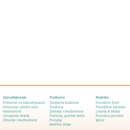
Zatrudnjivanje
Trudnoća
Rubrike
Pripreme za zatrudnjivanje
Simptomi trudnoće
Porodični život
Ovulacija i plodni dani
Trudnica
Porodično zdravlje
Neplodnost
Zdravlje i bezbednost
Lepota & Moda
Usvajanje deteta
Pobačaj, gubitak bebe
Porodica porodici
Zdravlje i bezbednost
Porođaj
Igrice
Matične ćelije