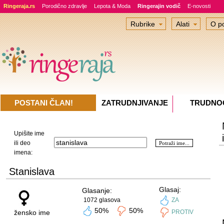
Ringeraja.rs
Porodično zdravlje
Lepota & Moda
Ringerajin vodič
E-novosti
Rubrike
Alati
O po
POSTANI ČLAN!
ZATRUDNJIVANJE
TRUDNO
Upišite ime
ili deo
imena:
Stanislava
Glasaj:
Glasanje:
1072 glasova
ZA
50%
50%
žensko ime
PROTIV