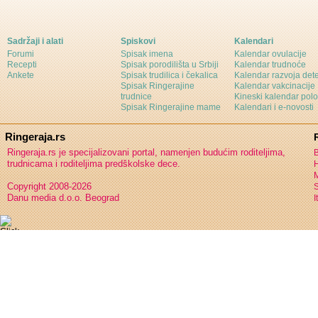
Sadržaji i alati
Spiskovi
Kalendari
Forumi
Spisak imena
Kalendar ovulacije
Recepti
Spisak porodilišta u Srbiji
Kalendar trudnoće
Ankete
Spisak trudilica i čekalica
Kalendar razvoja det
Spisak Ringerajine
Kalendar vakcinacije
trudnice
Kineski kalendar pol
Spisak Ringerajine mame
Kalendari i e-novosti
Ringeraja.rs
Ringeraja.rs je specijalizovani portal, namenjen budućim roditeljima,
B
trudnicama i roditeljima predškolske dece.
H
Copyright 2008-2026
S
Danu media d.o.o. Beograd
I