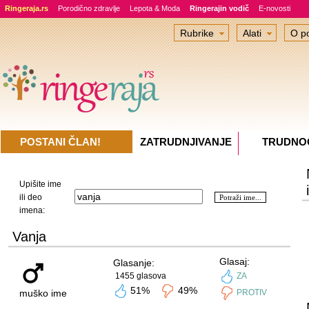
Ringeraja.rs
Porodično zdravlje
Lepota & Moda
Ringerajin vodič
E-novosti
Rubrike
Alati
O po
POSTANI ČLAN!
ZATRUDNJIVANJE
TRUDNO
Upišite ime
ili deo
imena:
Vanja
Glasaj:
Glasanje:
1455 glasova
ZA
51%
49%
muško ime
PROTIV