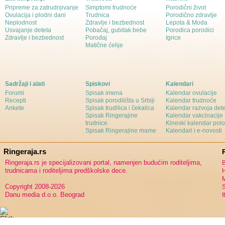
Pripreme za zatrudnjivanje
Simptomi trudnoće
Porodični život
Ovulacija i plodni dani
Trudnica
Porodično zdravlje
Neplodnost
Zdravlje i bezbednost
Lepota & Moda
Usvajanje deteta
Pobačaj, gubitak bebe
Porodica porodici
Zdravlje i bezbednost
Porođaj
Igrice
Matične ćelije
Sadržaji i alati
Spiskovi
Kalendari
Forumi
Spisak imena
Kalendar ovulacije
Recepti
Spisak porodilišta u Srbiji
Kalendar trudnoće
Ankete
Spisak trudilica i čekalica
Kalendar razvoja det
Spisak Ringerajine
Kalendar vakcinacije
trudnice
Kineski kalendar pol
Spisak Ringerajine mame
Kalendari i e-novosti
Ringeraja.rs
Ringeraja.rs je specijalizovani portal, namenjen budućim roditeljima,
B
trudnicama i roditeljima predškolske dece.
H
Copyright 2008-2026
S
Danu media d.o.o. Beograd
I