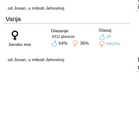
od Jovan, u milosti Jehovinoj
Vanja
Glasaj:
Glasanje:
4311 glasova
ZA
64%
36%
žensko ime
PROTIV
od Jovan, u milosti Jehovinoj