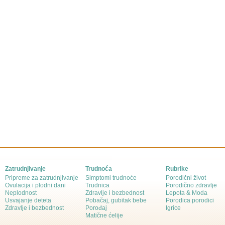
Zatrudnjivanje
Trudnoća
Rubrike
Pripreme za zatrudnjivanje
Simptomi trudnoće
Porodični život
Ovulacija i plodni dani
Trudnica
Porodično zdravlje
Neplodnost
Zdravlje i bezbednost
Lepota & Moda
Usvajanje deteta
Pobačaj, gubitak bebe
Porodica porodici
Zdravlje i bezbednost
Porođaj
Igrice
Matične ćelije