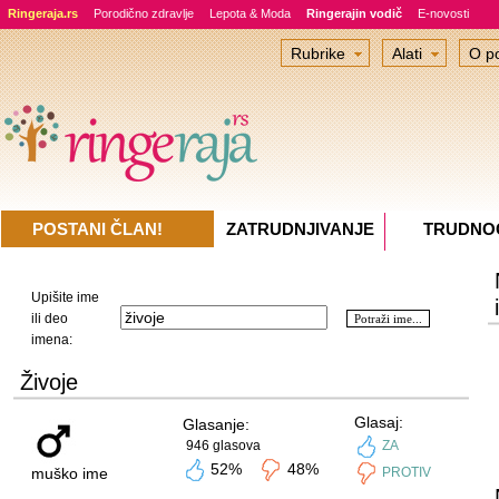
Ringeraja.rs
Porodično zdravlje
Lepota & Moda
Ringerajin vodič
E-novosti
Rubrike
Alati
O po
POSTANI ČLAN!
ZATRUDNJIVANJE
TRUDNO
Upišite ime
ili deo
imena:
Živoje
Glasaj:
Glasanje:
946 glasova
ZA
52%
48%
muško ime
PROTIV