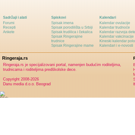
Sadržaji i alati
Spiskovi
Kalendari
Forumi
Spisak imena
Kalendar ovulacije
Recepti
Spisak porodilišta u Srbiji
Kalendar trudnoće
Ankete
Spisak trudilica i čekalica
Kalendar razvoja det
Spisak Ringerajine
Kalendar vakcinacije
trudnice
Kineski kalendar pol
Spisak Ringerajine mame
Kalendari i e-novosti
Ringeraja.rs
Ringeraja.rs je specijalizovani portal, namenjen budućim roditeljima,
B
trudnicama i roditeljima predškolske dece.
H
Copyright 2008-2026
S
Danu media d.o.o. Beograd
I