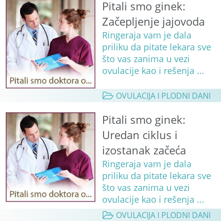
Pitali smo ginek:
Začepljenje jajovoda
Ringeraja vam je dala
priliku da pitate lekara sve
što vas zanima u vezi
ovulacije kao i rešenja ...
OVULACIJA I PLODNI DANI
Pitali smo ginek:
Uredan ciklus i
izostanak začeća
Ringeraja vam je dala
priliku da pitate lekara sve
što vas zanima u vezi
ovulacije kao i rešenja ...
OVULACIJA I PLODNI DANI