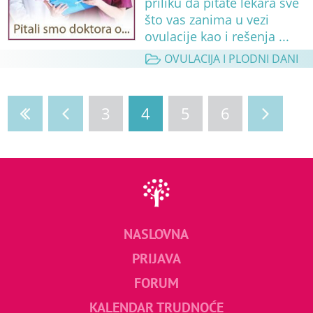
priliku da pitate lekara sve
što vas zanima u vezi
ovulacije kao i rešenja ...
OVULACIJA I PLODNI DANI
3
4
5
6
NASLOVNA
PRIJAVA
FORUM
KALENDAR TRUDNOĆE