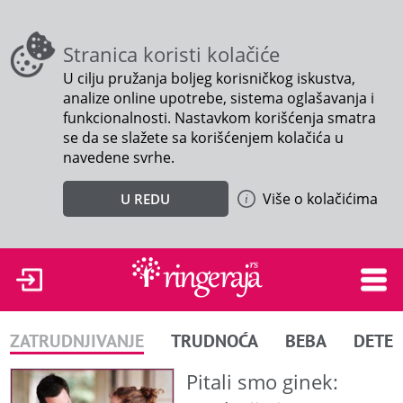
Stranica koristi kolačiće
U cilju pružanja boljeg korisničkog iskustva,
analize online upotrebe, sistema oglašavanja i
funkcionalnosti. Nastavkom korišćenja smatra
se da se slažete sa korišćenjem kolačića u
navedene svrhe.
Više o kolačićima
U REDU
ZATRUDNJIVANJE
TRUDNOĆA
BEBA
DETE
Pitali smo ginek: