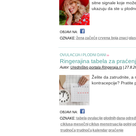
sitne signale koje može
ukazuju da ste u plodn
OBJAVI NA:
žena
začeće
crvena boja
znaci
glas
OZNAKE:
OVULACIJA I PLODNI DANI
Ringerajina tabela za praćen
Autor:
Uredništvo portala Ringeraja.rs
| 27.8.
Želite da zatrudnite, a
kontracepcije? Pratite
OBJAVI NA:
tabela
ovulacije
plodnih
dana
određ
OZNAKE:
ciklusa
mesečni
ciklus
menstruacija
polni
o
trudnoća
trudnoću
kalendar
praćenje