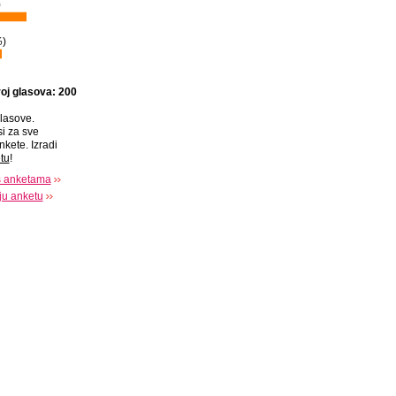
)
%
)
oj glasova: 200
lasove.
si za sve
nkete. Izradi
tu
!
s anketama
oju anketu