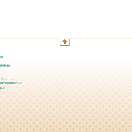
oj
a
etetom
bezbednost
zakonodavstvo
ice