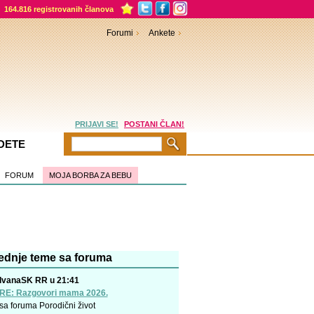
164.816 registrovanih članova
Forumi
Ankete
PRIJAVI SE!
POSTANI ČLAN!
DETE
FORUM
MOJA BORBA ZA BEBU
ednje teme sa foruma
IvanaSK RR u 21:41
RE: Razgovori mama 2026.
sa foruma
Porodični život