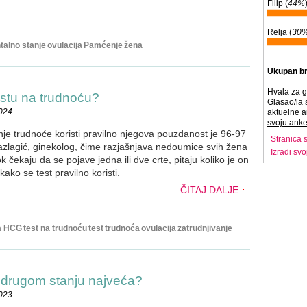
Filip (
44%
Relja (
30
alno stanje
ovulacija
Pamćenje
žena
Ukupan br
Hvala za g
estu na trudnoću?
Glasao/la 
2024
aktuelne a
svoju anke
nje trudnoće koristi pravilno njegova pouzdanost je 96-97
Stranica 
zlagić, ginekolog, čime razjašnjava nedoumice svih žena
Izradi sv
 čekaju da se pojave jedna ili dve crte, pitaju koliko je on
ako se test pravilno koristi.
ČITAJ DALJE
a HCG
test na trudnoću
test
trudnoća
ovulacija
zatrudnjivanje
 drugom stanju najveća?
2023