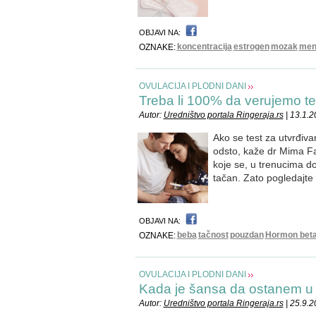
OBJAVI NA:
koncentracija
estrogen
mozak
ment
OZNAKE:
OVULACIJA I PLODNI DANI
Treba li 100% da verujemo t
Autor:
Uredništvo portala Ringeraja.rs
| 13.1.
Ako se test za utvrđiva
odsto, kaže dr Mima Fa
koje se, u trenucima dok
tačan. Zato pogledajte k
OBJAVI NA:
beba
tačnost
pouzdan
Hormon bet
OZNAKE:
OVULACIJA I PLODNI DANI
Kada je šansa da ostanem u
Autor:
Uredništvo portala Ringeraja.rs
| 25.9.