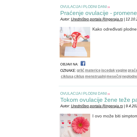
OVULACIJA I PLODNI DANI
Praćenje ovulacije - promene
Autor:
Uredništvo portala Ringeraja.rs
| 12.10
Kako određivati plodn
OBJAVI NA:
grlić
materice
iscedak
vagine
prać
OZNAKE:
ciklusa
ciklus
menstrualni
mesečni
neplodn
OVULACIJA I PLODNI DANI
Tokom ovulacije žene teže p
Autor:
Uredništvo portala Ringeraja.rs
| 9.4.20
I ovo može biti simptom