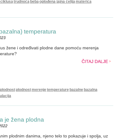
 ciklusa
trudnoća
beba
oplođena jajna ćelija
materica
(bazalna) temperatura
2023
iklus žene i određivati plodne dane pomoću merenja
perature?
ČITAJ DALJE
plodnost
plodnost
merenje
temperature
bazalne
bazalna
ulacija
da je žena plodna
.2022
nim plodnim danima, njeno telo to pokazuje i spolja, uz