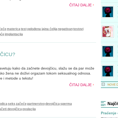
ČITAJ DALJE
čeće
materica
test
oplođena jajna ćelija
negativan
testovi
oće
implantacija
ČICU?
 savetuju kako da začnete devojčicu, slažu se da par može
 ako žena ne doživi orgazam tokom seksualnog odnosa.
ve i metode u tekstu!
ČITAJ DALJE
NOVE 
Najči
odica
seks
začeće
partnerstvo
devojčica
sperma
ačeti devojčicu
ovulacija
Praćenje 