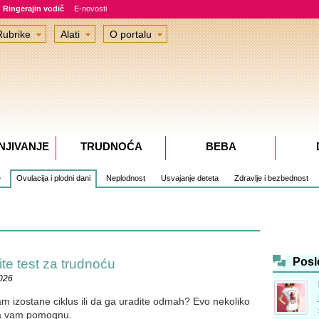
Ringerajin vodič
E-novosti
Rubrike
Alati
O portalu
NJIVANJE
TRUDNOĆA
BEBA
e
Ovulacija i plodni dani
Neplodnost
Usvajanje deteta
Zdravlje i bezbednost
Posl
te test za trudnoću
2026
am izostane ciklus ili da ga uradite odmah? Evo nekoliko
a vam pomognu.