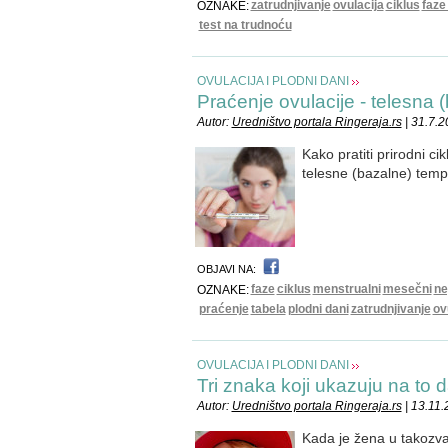
zatrudnjivanje
ovulacija
ciklus
faze
OZNAKE:
test na trudnoću
OVULACIJA I PLODNI DANI
Praćenje ovulacije - telesna 
Autor:
Uredništvo portala Ringeraja.rs
| 31.7.
Kako pratiti prirodni c
telesne (bazalne) tem
OBJAVI NA:
faze
ciklus
menstrualni
mesečni
ne
OZNAKE:
praćenje
tabela
plodni dani
zatrudnjivanje
ov
OVULACIJA I PLODNI DANI
Tri znaka koji ukazuju na to 
Autor:
Uredništvo portala Ringeraja.rs
| 13.11
Kada je žena u takozva