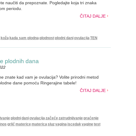
te naučiti da prepoznate. Pogledajte koja tri znaka
om periodu.
ČITAJ DALJE
koža
kada sam plodna
plodnost
plodni dani
ovulacija
TEN
je plodnih dana
2022
 ne znate kad vam je ovulacija? Volite prirodni metod
 plodne dane pomoću Ringerajine tabele!
ČITAJ DALJE
ivanje
plodni
dani
ovulacija
začeće
zatrudnjivanje
praćenje
dnos
grlić
materice
materica
sluz
vagina
iscedak
vagine
test