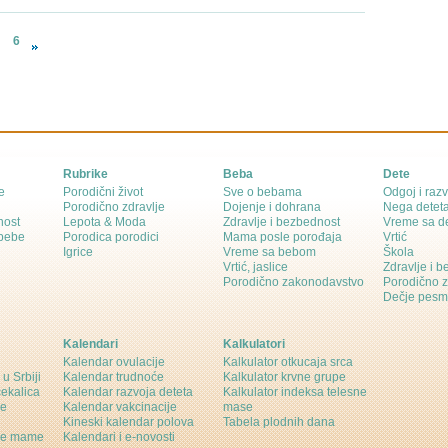
6
Rubrike
Beba
Dete
e
Porodični život
Sve o bebama
Odgoj i razv
Porodično zdravlje
Dojenje i dohrana
Nega detet
nost
Lepota & Moda
Zdravlje i bezbednost
Vreme sa d
 bebe
Porodica porodici
Mama posle porođaja
Vrtić
Igrice
Vreme sa bebom
Škola
Vrtić, jaslice
Zdravlje i 
Porodično zakonodavstvo
Porodično 
Dečje pesm
Kalendari
Kalkulatori
Kalendar ovulacije
Kalkulator otkucaja srca
 u Srbiji
Kalendar trudnoće
Kalkulator krvne grupe
čekalica
Kalendar razvoja deteta
Kalkulator indeksa telesne
ne
Kalendar vakcinacije
mase
Kineski kalendar polova
Tabela plodnih dana
ine mame
Kalendari i e-novosti