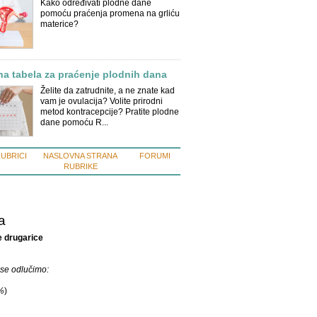
Kako određivati plodne dane
pomoću praćenja promena na grliću
materice?
na tabela za praćenje plodnih dana
Želite da zatrudnite, a ne znate kad
vam je ovulacija? Volite prirodni
metod kontracepcije? Pratite plodne
dane pomoću R...
RUBRICI
NASLOVNA STRANA
FORUMI
RUBRIKE
a
 drugarice
se odlučimo:
%
)