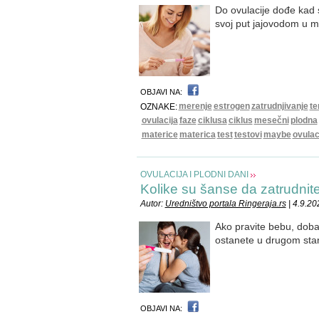
Do ovulacije dođe kad s
svoj put jajovodom u m
OBJAVI NA:
merenje
estrogen
zatrudnjivanje
te
OZNAKE:
ovulacija
faze
ciklusa
ciklus
mesečni
plodna
materice
materica
test
testovi
maybe
ovulac
OVULACIJA I PLODNI DANI
Kolike su šanse da zatrudnit
Autor:
Uredništvo portala Ringeraja.rs
| 4.9.20
Ako pravite bebu, doba
ostanete u drugom sta
OBJAVI NA: