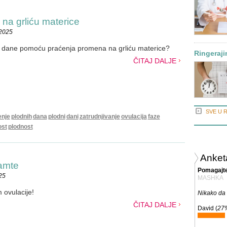
 na grliću materice
.2025
e dane pomoću praćenja promena na grliću materice?
Ringeraji
ČITAJ DALJE
SVE U 
enje
plodnih
dana
plodni
dani
zatrudnjivanje
ovulacija
faze
ost
plodnost
Anket
amte
Pomagajte
25
MASHKA
 ovulacije!
Nikako da 
ČITAJ DALJE
David (
27