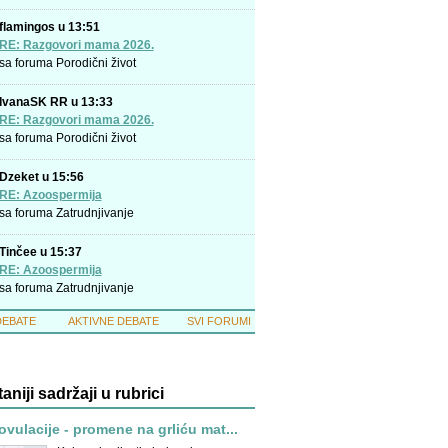
flamingos u 13:51
RE: Razgovori mama 2026.
sa foruma
Porodični život
IvanaSK RR u 13:33
RE: Razgovori mama 2026.
sa foruma
Porodični život
Dzeket u 15:56
RE: Azoospermija
sa foruma
Zatrudnjivanje
Tinčee u 15:37
RE: Azoospermija
sa foruma
Zatrudnjivanje
DEBATE
AKTIVNE DEBATE
SVI FORUMI
taniji sadržaji u rubrici
ovulacije - promene na grliću mat...