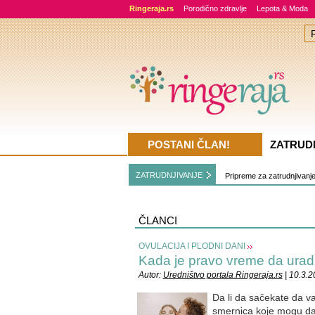
Ringeraja.rs
Porodično zdravlje
Lepota & Moda
POSTANI ČLAN!
ZATRUD
ZATRUDNJIVANJE
Pripreme za zatrudnjivanj
ČLANCI
OVULACIJA I PLODNI DANI
Kada je pravo vreme da uradi
Autor:
Uredništvo portala Ringeraja.rs
| 10.3.
Da li da sačekate da v
smernica koje mogu d