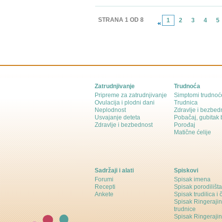
STRANA 1 OD 8
1
2
3
4
5
Zatrudnjivanje
Trudnoća
Pripreme za zatrudnjivanje
Simptomi trudnoć
Ovulacija i plodni dani
Trudnica
Neplodnost
Zdravlje i bezbed
Usvajanje deteta
Pobačaj, gubitak
Zdravlje i bezbednost
Porođaj
Matične ćelije
Sadržaji i alati
Spiskovi
Forumi
Spisak imena
Recepti
Spisak porodilišta
Ankete
Spisak trudilica i 
Spisak Ringeraji
trudnice
Spisak Ringeraj