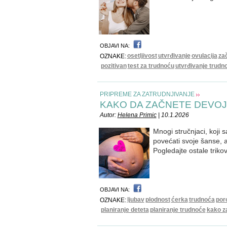
OBJAVI NA:
osetljivost
utvrđivanje
ovulacija
za
OZNAKE:
pozitivan
test za trudnoću
utvrđivanje trudn
PRIPREME ZA ZATRUDNJIVANJE
KAKO DA ZAČNETE DEVOJ
Autor:
Helena Primic
| 10.1.2026
Mnogi stručnjaci, koji
povećati svoje šanse,
Pogledajte ostale triko
OBJAVI NA:
ljubav
plodnost
ćerka
trudnoća
por
OZNAKE:
planiranje deteta
planiranje trudnoće
kako z