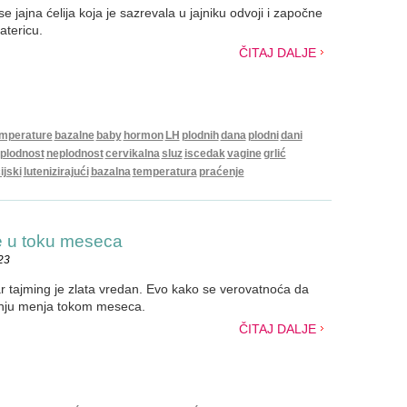
e jajna ćelija koja je sazrevala u jajniku odvoji i započne
atericu.
ČITAJ DALJE
mperature
bazalne
baby
hormon
LH
plodnih
dana
plodni
dani
plodnost
neplodnost
cervikalna
sluz
iscedak
vagine
grlić
ijski
lutenizirajući
bazalna
temperatura
praćenje
e u toku meseca
23
r tajming je zlata vredan. Evo kako se verovatnoća da
nju menja tokom meseca.
ČITAJ DALJE