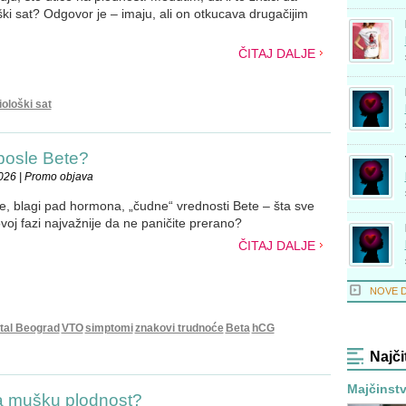
ki sat? Odgovor je – imaju, ali on otkucava drugačijim
ČITAJ DALJE
iološki sat
 posle Bete?
026 | Promo objava
je, blagi pad hormona, „čudne“ vrednosti Bete – šta sve
ovoj fazi najvažnije da ne paničite prerano?
ČITAJ DALJE
NOVE 
tal Beograd
VTO
simptomi
znakovi trudnoće
Beta
hCG
Najči
Majčinstvo
 na mušku plodnost?