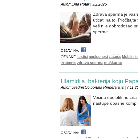
Autor:
Ema Rotar
| 3.2.2026
Zdrava sperma je važna
uticati na to. Pročitajt
veš nije dobrodošao pril
sperme.
OBJAVI NA:
testisi
neplodnost
začeće
Mobilni t
OZNAKE:
zračenje
zdrava sperma
muškarac
Hlamidija, bakterija koju Papa
Autor:
Uredništvo portala Ringeraja.rs
| 7.11.2
Većina obolelih ne zna 
nastupe opasne komplika
OBJAVI NA: