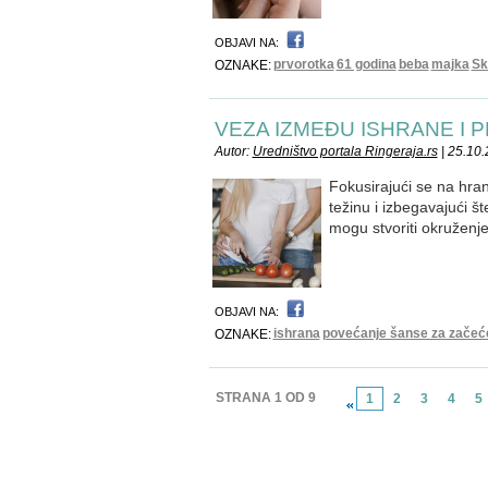
OBJAVI NA:
prvorotka
61 godina
beba
majka
Sk
OZNAKE:
VEZA IZMEĐU ISHRANE I 
Autor:
Uredništvo portala Ringeraja.rs
| 25.10
Fokusirajući se na hra
težinu i izbegavajući 
mogu stvoriti okruženj
OBJAVI NA:
ishrana
povećanje šanse za začeć
OZNAKE:
STRANA 1 OD 9
1
2
3
4
5