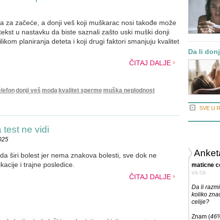
 za začeće, a donji veš koji muškarac nosi takođe može
e tekst u nastavku da biste saznali zašto uski muški donji
ikom planiranja deteta i koji drugi faktori smanjuju kvalitet
Da li don
ČITAJ DALJE
elefon
donji veš
moda
kvalitet sperme
muška neplodnost
SVE U 
 test ne vidi
025
Anket
da širi bolest jer nema znakova bolesti, sve dok ne
cije i trajne posledice.
maticne ce
va.ca
ČITAJ DALJE
Da li razmi
koliko zna
celije?
Znam (
46