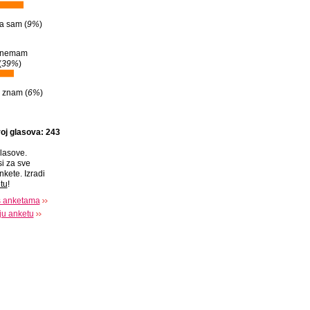
a sam (
9%
)
i nemam
(
39%
)
 znam (
6%
)
oj glasova: 243
lasove.
si za sve
nkete. Izradi
tu
!
s anketama
oju anketu