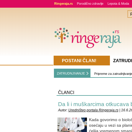
Ringeraja.rs
Porodično zdravlje
Lepota & Moda
POSTANI ČLAN!
ZATRUD
ZATRUDNJIVANJE
Pripreme za zatrudnjivanj
ČLANCI
Da li i muškarcima otkucava b
Autor:
Uredništvo portala Ringeraja.rs
| 16.6.2
Kada govorimo o biološ
osećaju u vezi sa planir
ćelija vremenom smanjuj