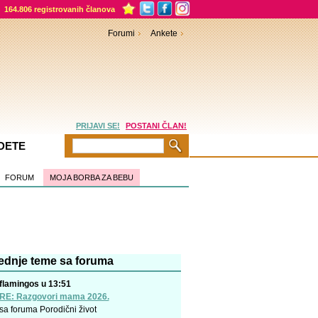
164.806 registrovanih članova
Forumi
Ankete
PRIJAVI SE!
POSTANI ČLAN!
DETE
FORUM
MOJA BORBA ZA BEBU
ednje teme sa foruma
flamingos u 13:51
RE: Razgovori mama 2026.
sa foruma
Porodični život