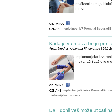
muškarci nemaju biološ
ritmom.
OBJAVI NA:
neplodnost
IVF
Pronatal Beograd
B
OZNAKE:
Kada je vreme za brigu pre i
Autor:
Uredništvo portala Ringeraja.rs
| 26.2.2
Implantacijsko krvaren
(ne) znači i zašto je u 
OBJAVI NA:
implantacija
Klinika Pronatal
Prona
OZNAKE:
biohemijska trudnoća
Da li donji veš može uticati