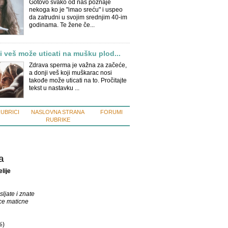
Gotovo svako od nas poznaje
nekoga ko je "imao sreću" i uspeo
da zatrudni u svojim srednjim 40-im
godinama. Te žene če...
ji veš može uticati na mušku plod...
Zdrava sperma je važna za začeće,
a donji veš koji muškarac nosi
takođe može uticati na to. Pročitajte
tekst u nastavku ...
RUBRICI
NASLOVNA STRANA
FORUMI
RUBRIKE
a
lije
sljate i znate
ce maticne
%
)