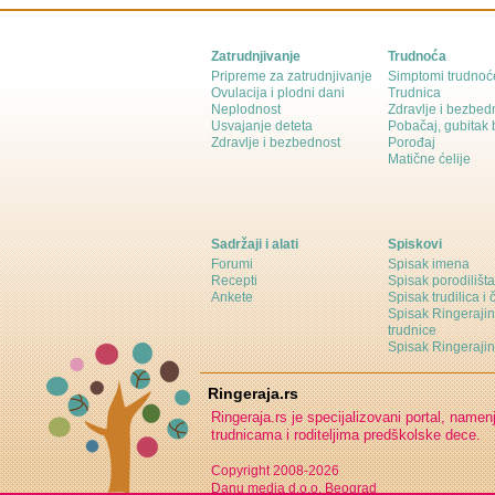
Zatrudnjivanje
Trudnoća
Pripreme za zatrudnjivanje
Simptomi trudnoć
Ovulacija i plodni dani
Trudnica
Neplodnost
Zdravlje i bezbed
Usvajanje deteta
Pobačaj, gubitak
Zdravlje i bezbednost
Porođaj
Matične ćelije
Sadržaji i alati
Spiskovi
Forumi
Spisak imena
Recepti
Spisak porodilišta
Ankete
Spisak trudilica i 
Spisak Ringeraji
trudnice
Spisak Ringeraj
Ringeraja.rs
Ringeraja.rs je specijalizovani portal, namen
trudnicama i roditeljima predškolske dece.
Copyright 2008-2026
Danu media d.o.o. Beograd