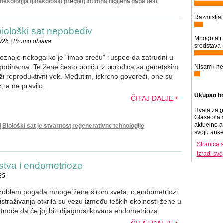
inekologija
ginekološki pregleg
intimna higijena
papa test
Razmisljal
 biološki sat nepobediv
Mnogo,al
025 | Promo objava
sredstava 
znaje nekoga ko je "imao sreću" i uspeo da zatrudni u
godinama. Te žene često potiču iz porodica sa genetskim
Nisam i ne
ži reproduktivni vek. Međutim, iskreno govoreći, one su
k, a ne pravilo.
Ukupan br
ČITAJ DALJE
Hvala za g
Glasao/la 
aktuelne a
l
Biološki sat je stvarnost
regenerativne tehnologije
svoju anke
Stranica 
Izradi sv
stva i endometrioze
25
 problem pogađa mnoge žene širom sveta, o endometriozi
straživanja otkrila su vezu između teških okolnosti žene u
atnoće da će joj biti dijagnostikovana endometrioza.