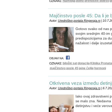
hlamidija
polno prenosive bolesti
g
OZNAKE:
Majčinstvo posle 45: Da li je
Autor:
Uredništvo portala Ringeraja.rs
| 10.7.2
Gotovo svako od nas po
svojim srednjim 40-im 
predispozicijama za du
nažalost i dalje izuzeta
OBJAVI NA:
biloški sat
donacija
Klinika Pronata
OZNAKE:
majčinstvo posle 45
jajne ćelije
hormoni
Otkrivena veza između detinj
Autor:
Uredništvo portala Ringeraja.rs
| 6.7.20
Iako ovaj zdravstveni
se malo zna. Nedavna i
detinjstvu i veće verov