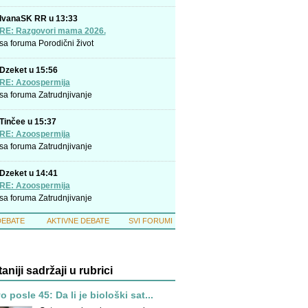
IvanaSK RR u 13:33
RE: Razgovori mama 2026.
sa foruma
Porodični život
Dzeket u 15:56
RE: Azoospermija
sa foruma
Zatrudnjivanje
Tinčee u 15:37
RE: Azoospermija
sa foruma
Zatrudnjivanje
Dzeket u 14:41
RE: Azoospermija
sa foruma
Zatrudnjivanje
DEBATE
AKTIVNE DEBATE
SVI FORUMI
taniji sadržaji u rubrici
 posle 45: Da li je biološki sat...