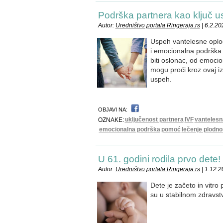
Podrška partnera kao ključ 
Autor:
Uredništvo portala Ringeraja.rs
| 6.2.20
Uspeh vantelesne oplod
i emocionalna podrška 
biti oslonac, od emoci
mogu proći kroz ovaj i
uspeh.
OBJAVI NA:
uključenost partnera
IVF
vantelesn
OZNAKE:
emocionalna podrška
pomoć
lečenje plodno
U 61. godini rodila prvo dete!
Autor:
Uredništvo portala Ringeraja.rs
| 1.12.
Dete je začeto in vitr
su u stabilnom zdravst