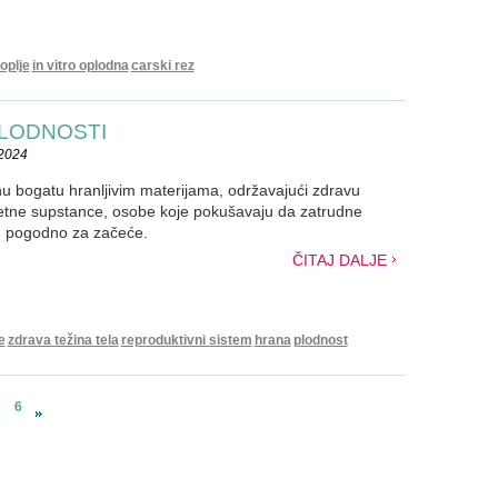
oplje
in vitro oplodna
carski rez
PLODNOSTI
.2024
nu bogatu hranljivim materijama, održavajući zdravu
štetne supstance, osobe koje pokušavaju da zatrudne
e pogodno za začeće.
ČITAJ DALJE
e
zdrava težina tela
reproduktivni sistem
hrana
plodnost
6