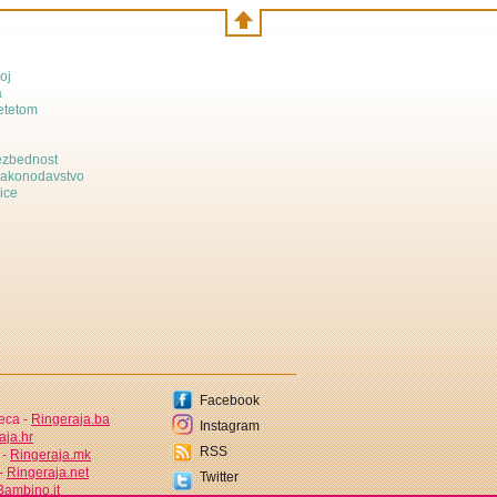
oj
a
etetom
bezbednost
zakonodavstvo
ice
Facebook
jeca -
Ringeraja.ba
Instagram
aja.hr
RSS
 -
Ringeraja.mk
 -
Ringeraja.net
Twitter
ambino.it