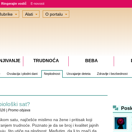
Ringerajin vodič
E-novosti
Rubrike
Alati
O portalu
NJIVANJE
TRUDNOĆA
BEBA
e
Ovulacija i plodni dani
Neplodnost
Usvajanje deteta
Zdravlje i bezbednost
iološki sat?
Posl
026 | Promo objava
kom satu, najčešće mislimo na žene i pritisak koji
anjem trudnoće. Poznato je da se broj i kvalitet jajnih
u, što utiče na plodnost. Međutim, da li to znači da