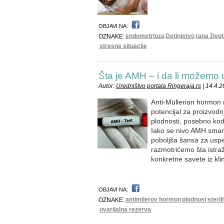
OBJAVI NA:
endometrioza
Detinjstvo
rana živo
OZNAKE:
stresne situacije
Šta je AMH – i da li možemo u
Autor:
Uredništvo portala Ringeraja.rs
| 14.4.2
Anti-Müllerian hormon (
potencijal za proizvodn
plodnosti, posebno kod
Iako se nivo AMH smanj
poboljša šansa za uspe
razmotrićemo šta istra
konkretne savete iz kli
OBJAVI NA:
antimilerov hormon
plodnost
sterili
OZNAKE:
ovarijalna rezerva