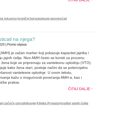
ČITAJ DALJE
tna iskustva
hronični bol
autoimuni poremećaji
ticati na njega?
025 | Promo objava
AMH) je važan marker koji pokazuje kapacitet jajnika i
ju jajnih ćelija. Nivo AMH često se koristi za procenu
 žena koje se pripremaju za vantelesnu oplodnju (VTO).
uje kako žena stari, postoje načini da se potencijalno
šanost vantelesne oplodnje. U ovom tekstu,
živanja kažu o mogućnosti povećanja AMH-a, kao i
ničke prakse.
ČITAJ DALJE
tet
začeće
zatrudnjivanje
Klinika Pronatal
kvalitet jajnih ćelija