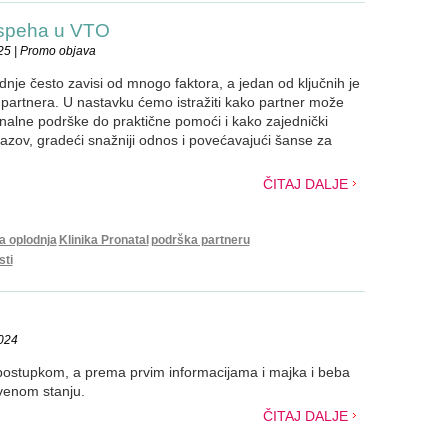
uspeha u VTO
25 | Promo objava
nje često zavisi od mnogo faktora, a jedan od ključnih je
partnera. U nastavku ćemo istražiti kako partner može
onalne podrške do praktične pomoći i kako zajednički
zazov, gradeći snažniji odnos i povećavajući šanse za
ČITAJ DALJE
a oplodnja
Klinika Pronatal
podrška partneru
sti
2024
o postupkom, a prema prvim informacijama i majka i beba
venom stanju.
ČITAJ DALJE