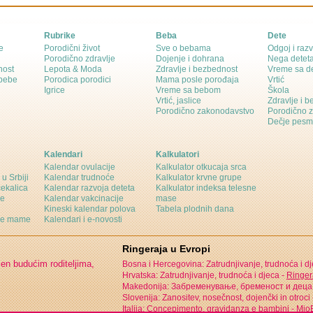
Rubrike
Beba
Dete
e
Porodični život
Sve o bebama
Odgoj i razv
Porodično zdravlje
Dojenje i dohrana
Nega detet
nost
Lepota & Moda
Zdravlje i bezbednost
Vreme sa d
 bebe
Porodica porodici
Mama posle porođaja
Vrtić
Igrice
Vreme sa bebom
Škola
Vrtić, jaslice
Zdravlje i 
Porodično zakonodavstvo
Porodično 
Dečje pesm
Kalendari
Kalkulatori
Kalendar ovulacije
Kalkulator otkucaja srca
 u Srbiji
Kalendar trudnoće
Kalkulator krvne grupe
čekalica
Kalendar razvoja deteta
Kalkulator indeksa telesne
ne
Kalendar vakcinacije
mase
Kineski kalendar polova
Tabela plodnih dana
ine mame
Kalendari i e-novosti
Ringeraja u Evropi
jen budućim roditeljima,
Bosna i Hercegovina: Zatrudnjivanje, trudnoća i d
Hrvatska: Zatrudnjivanje, trudnoća i djeca -
Ringer
Makedonija: Забременување, бременост и деца
Slovenija: Zanositev, nosečnost, dojenčki in otroci
Italija: Concepimento, gravidanza e bambini -
MioB