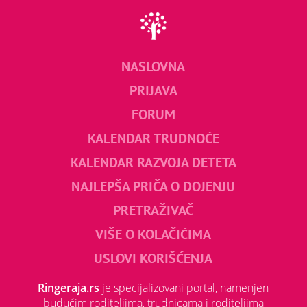
NASLOVNA
PRIJAVA
FORUM
KALENDAR TRUDNOĆE
KALENDAR RAZVOJA DETETA
NAJLEPŠA PRIČA O DOJENJU
PRETRAŽIVAČ
VIŠE O KOLAČIĆIMA
USLOVI KORIŠĆENJA
Ringeraja.rs
je specijalizovani portal, namenjen
budućim roditeljima, trudnicama i roditeljima