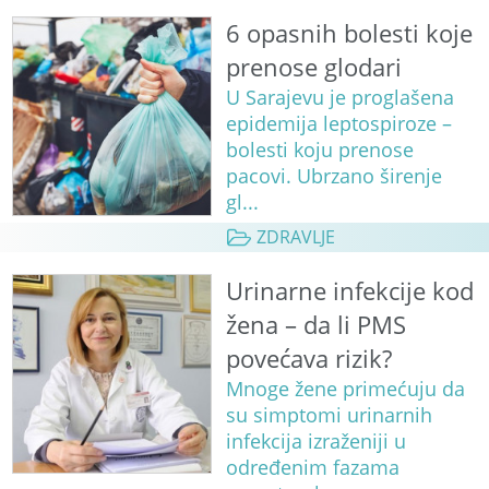
6 opasnih bolesti koje
prenose glodari
U Sarajevu je proglašena
epidemija leptospiroze –
bolesti koju prenose
pacovi. Ubrzano širenje
gl...
ZDRAVLJE
Urinarne infekcije kod
žena – da li PMS
povećava rizik?
Mnoge žene primećuju da
su simptomi urinarnih
infekcija izraženiji u
određenim fazama