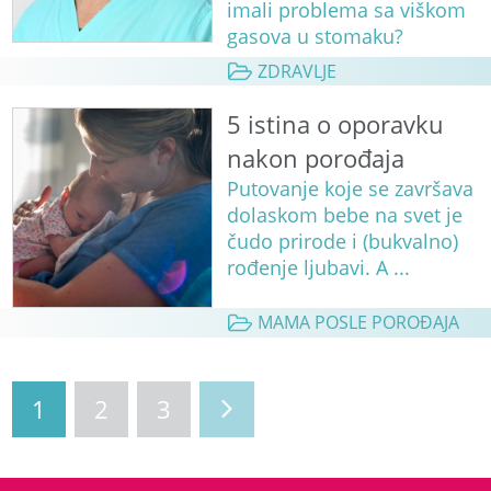
imali problema sa viškom
gasova u stomaku?
ZDRAVLJE
5 istina o oporavku
nakon porođaja
Putovanje koje se završava
dolaskom bebe na svet je
čudo prirode i (bukvalno)
rođenje ljubavi. A ...
MAMA POSLE POROĐAJA
1
2
3