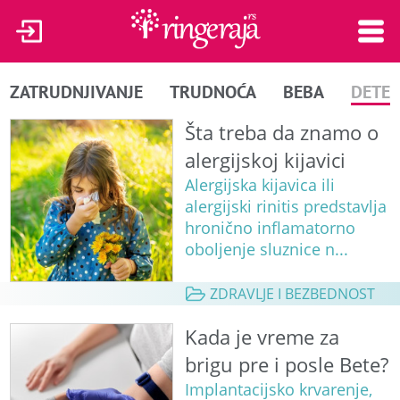
ZATRUDNJIVANJE
TRUDNOĆA
BEBA
DETE
Šta treba da znamo o
alergijskoj kijavici
Alergijska kijavica ili
alergijski rinitis predstavlja
hronično inflamatorno
oboljenje sluznice n...
ZDRAVLJE I BEZBEDNOST
Kada je vreme za
brigu pre i posle Bete?
Implantacijsko krvarenje,