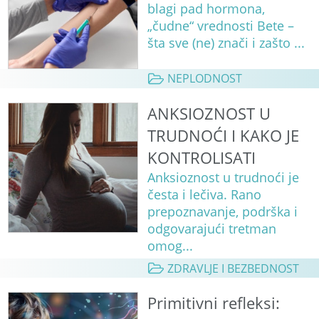
blagi pad hormona,
„čudne“ vrednosti Bete –
šta sve (ne) znači i zašto ...
NEPLODNOST
ANKSIOZNOST U
TRUDNOĆI I KAKO JE
KONTROLISATI
Anksioznost u trudnoći je
česta i lečiva. Rano
prepoznavanje, podrška i
odgovarajući tretman
omog...
ZDRAVLJE I BEZBEDNOST
Primitivni refleksi: