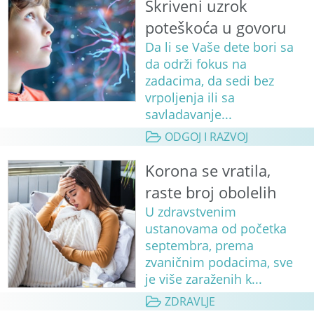
Skriveni uzrok
poteškoća u govoru
Da li se Vaše dete bori sa
da održi fokus na
zadacima, da sedi bez
vrpoljenja ili sa
savladavanje...
ODGOJ I RAZVOJ
Korona se vratila,
raste broj obolelih
U zdravstvenim
ustanovama od početka
septembra, prema
zvaničnim podacima, sve
je više zaraženih k...
ZDRAVLJE