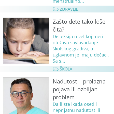
menstrualno...
ZDRAVLJE
Zašto dete tako loše
čita?
Disleksija u velikoj meri
otežava savlavadanje
školskog gradiva, a
uglavnom je imaju dečaci.
Sa s...
ŠKOLA
Nadutost – prolazna
pojava ili ozbiljan
problem
Da li ste ikada osetili
neprijatnu nadutost ili