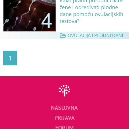
Kako pratiti prirodni ciklus
žene i određivati plodne
dane pomoću ovulacijskih
testova?
OVULACIJA I PLODNI DANI
1
NASLOVNA
PRIJAVA
FORUM