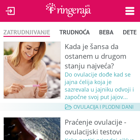
ZATRUDNJIVANJE
TRUDNOĆA
BEBA
DETE
Kada je šansa da
ostanem u drugom
stanju najveća?
Do ovulacije dođe kad se
jajna ćelija koja je
sazrevala u jajniku odvoji i
započne svoj put jajov...
OVULACIJA I PLODNI DANI
Praćenje ovulacije -
ovulacijski testovi