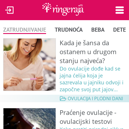
ZATRUDNJIVANJE
TRUDNOĆA
BEBA
DETE
Kada je šansa da
ostanem u drugom
stanju najveća?
Do ovulacije dođe kad se
jajna ćelija koja je
sazrevala u jajniku odvoji i
započne svoj put jajov...
OVULACIJA I PLODNI DANI
Praćenje ovulacije -
ovulacijski testovi