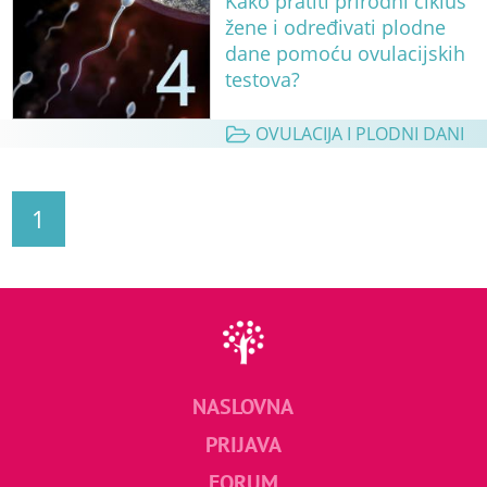
Kako pratiti prirodni ciklus
žene i određivati plodne
dane pomoću ovulacijskih
testova?
OVULACIJA I PLODNI DANI
1
NASLOVNA
PRIJAVA
FORUM