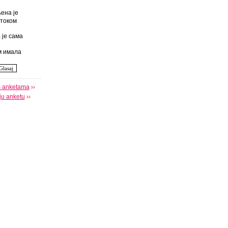
ена је
током
 је сама
 имала
s anketama
oju anketu