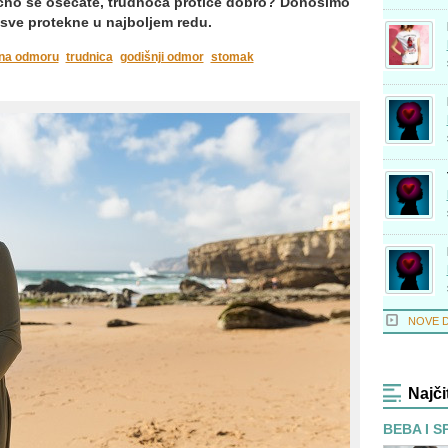
lično se osećate, trudnoća protiče dobro? Donosimo
 sve protekne u najboljem redu.
 na odmoru
trudnica
godišnji odmor
stomak
NOVE 
Najči
BEBA I S