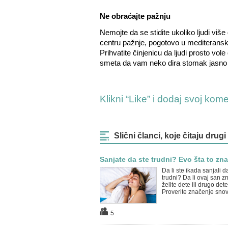
Ne obraćajte pažnju
Nemojte da se stidite ukoliko ljudi vi
centru pažnje, pogotovo u mediteranski
Prihvatite činjenicu da ljudi prosto vol
smeta da vam neko dira stomak jasno t
Klikni “Like” i dodaj svoj kom
Slični članci, koje čitaju drugi
Sanjate da ste trudni? Evo šta to znač
Da li ste ikada sanjali d
trudni? Da li ovaj san z
želite dete ili drugo det
Proverite značenje snova 
5