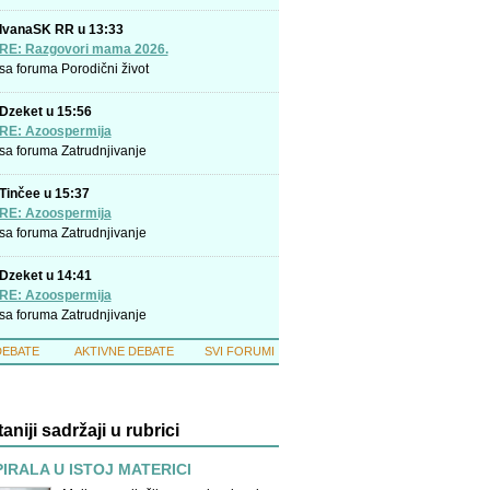
IvanaSK RR u 13:33
RE: Razgovori mama 2026.
sa foruma
Porodični život
Dzeket u 15:56
RE: Azoospermija
sa foruma
Zatrudnjivanje
Tinčee u 15:37
RE: Azoospermija
sa foruma
Zatrudnjivanje
Dzeket u 14:41
RE: Azoospermija
sa foruma
Zatrudnjivanje
DEBATE
AKTIVNE DEBATE
SVI FORUMI
taniji sadržaji u rubrici
PIRALA U ISTOJ MATERICI