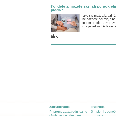
Pol deteta možete saznati po pokret
ploda?
Iako ste možda izrazili ž
ne saznate pol svoje b
tokom pregleda, radozna
i dalje velika. Da li ste ču
5
Zatrudnjivanje
Trudnoća
Pripreme za zatrudnjivanje
Simptomi trudnoć
Ovulacija i plodni dani
Trudnica