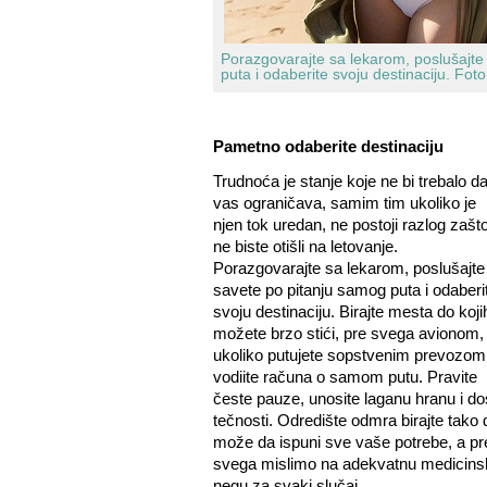
Porazgovarajte sa lekarom, poslušajte
puta i odaberite svoju destinaciju.
Foto
Pametno odaberite destinaciju
Trudnoća je stanje koje ne bi trebalo d
vas ograničava, samim tim ukoliko je
njen tok uredan, ne postoji razlog zašt
ne biste otišli na letovanje.
Porazgovarajte sa lekarom, poslušajte
savete po pitanju samog puta i odaberi
svoju destinaciju. Birajte mesta do koji
možete brzo stići, pre svega avionom,
ukoliko putujete sopstvenim prevozom
vodiite računa o samom putu. Pravite
česte pauze, unosite laganu hranu i do
tečnosti. Odredište odmra birajte tako 
može da ispuni sve vaše potrebe, a pr
svega mislimo na adekvatnu medicins
negu za svaki slučaj.