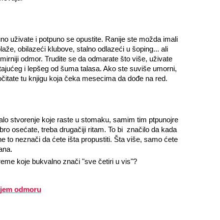
no uživate i potpuno se opustite. Ranije ste možda imali
aže, obilazeći klubove, stalno odlazeći u šoping... ali
mirniji odmor. Trudite se da odmarate što više, uživate
štajućeg i lepšeg od šuma talasa. Ako ste suviše umorni,
očitate tu knjigu koja čeka mesecima da dođe na red.
malo stvorenje koje raste u stomaku, samim tim ptpunojre
o osećate, treba drugačiji ritam. To bi značilo da kada
 to neznači da ćete išta propustiti. Šta više, samo ćete
ana.
reme koje bukvalno znači "sve četiri u vis"?
njem odmoru