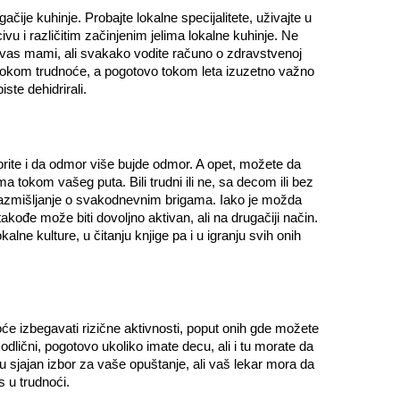
ačije kuhinje. Probajte lokalne specijalitete, uživajte u
 i različitim začinjenim jelima lokalne kuhinje. Ne
o vas mami, ali svakako vodite računo o zdravstvenoj
e tokom trudnoće, a pogotovo tokom leta izuzetno važno
ste dehidrirali.
rite i da odmor više bujde odmor. A opet, možete da
a tokom vašeg puta. Bili trudni ili ne, sa decom ili bez
azmišljanje o svakodnevnim brigama. Iako je možda
akođe može biti dovoljno aktivan, ali na drugačiji način.
kalne kulture, u čitanju knjige pa i u igranju svih onih
 izbegavati rizične aktivnosti, poput onih gde možete
 odlični, pogotovo ukoliko imate decu, ali i tu morate da
 sjajan izbor za vaše opuštanje, ali vaš lekar mora da
 u trudnoći.