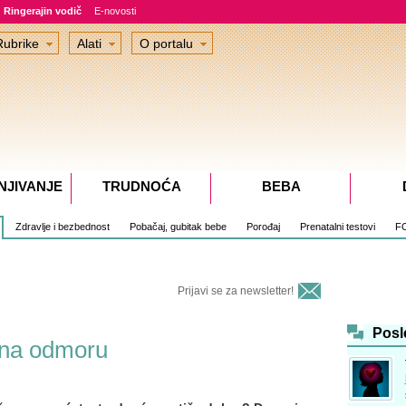
Ringerajin vodič
E-novosti
Rubrike
Alati
O portalu
NJIVANJE
TRUDNOĆA
BEBA
Zdravlje i bezbednost
Pobačaj, gubitak bebe
Porođaj
Prenatalni testovi
F
Prijavi se za newsletter!
Posl
 na odmoru