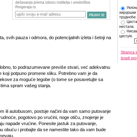
Уклоњ
хируршки 
трудноће.
Циста
нестала.
Нисам
цисту/е.
, svih pauza i odmora, do potencijalnih izleta i šetnji na
Stranica 
Izradi sv
obno, to podrazumevane previše stvari, već adekvatnu
e koji potpuno promene sliku. Potrebno vam je da
ekove za moguće tegobe (o tome se posavetujte sa
stima spram vašeg stanja.
nom ili autobusom, postoje načini da vam samo putovanje
dnoće, pogotovo po vrućini, noge otiču, znojenje je
ju napade vrućine. Ponesite jastuk za putovanje,
u obuću i probajte da se namestite tako da vam bude
mevaju.