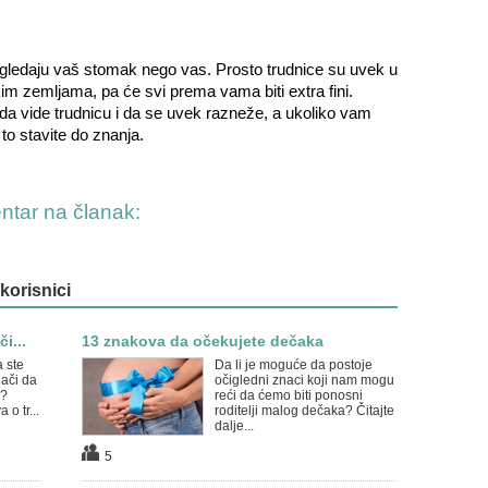
še gledaju vaš stomak nego vas. Prosto trudnice su uvek u
m zemljama, pa će svi prema vama biti extra fini.
e da vide trudnicu i da se uvek razneže, a ukoliko vam
o stavite do znanja.
entar na članak:
 korisnici
i...
13 znakova da očekujete dečaka
a ste
Da li je moguće da postoje
nači da
očigledni znaci koji nam mogu
e?
reći da ćemo biti ponosni
o tr...
roditelji malog dečaka? Čitajte
dalje...
5