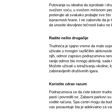
Putovanja su idealna da isprobate i drug
svežem voću, u svežem mirisnom pecivu
preterujte ali svakako probajte sve št
ispravnosti hrane. I ne zaborvite da j
da unosite dovoljneo tečnosti kako ne bi
Radite nešto drugačije
Trudnoća je sjajno vreme da malo uspo
uživate u mnogim razlličitim aktivnostim
njih, odmor zapravo podrazumeva ner
ranije odmor bio mnogo aktivniji, sada t
Možete uživati u istraživanju okoline, lo
zaboravljenih društvenih igara.
Koristite zdrav razum
Podrazumeva se da ćete tokom trudnoće
pasti i povrediti se. Zabavni parkovi su
vodite računa. Spa centri mogu da budu
vas posavetuje šta je adekvatno za vas