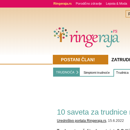
Ringeraja.rs
Porodično zdravlje
Lepota & Moda
POSTANI ČLAN!
ZATRUD
TRUDNOĆA
Simptomi trudnoće
Trudnica
10 saveta za trudnice
Uredništvo portala Ringeraja.rs
, 15.6.2022