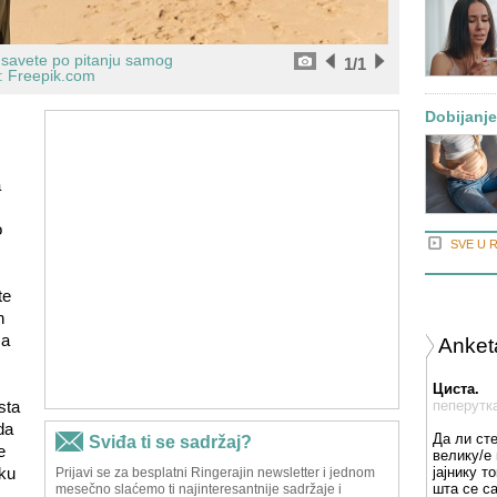
 savete po pitanju samog
1
/1
: Freepik.com
Dobijanje
a
o
SVE U 
te
h
 a
Anket
Циста.
sta
пеперутк
da
Да ли ст
e
велику/е 
ku
јајнику т
шта се с