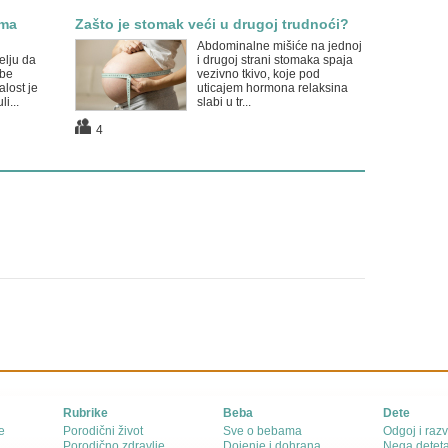
ima
Zašto je stomak veći u drugoj trudnoći?
Abdominalne mišiće na jednoj
elju da
i drugoj strani stomaka spaja
ebe
vezivno tkivo, koje pod
lost je
uticajem hormona relaksina
li...
slabi u tr...
4
Rubrike
Beba
Dete
e
Porodični život
Sve o bebama
Odgoj i razv
Porodično zdravlje
Dojenje i dohrana
Nega detet