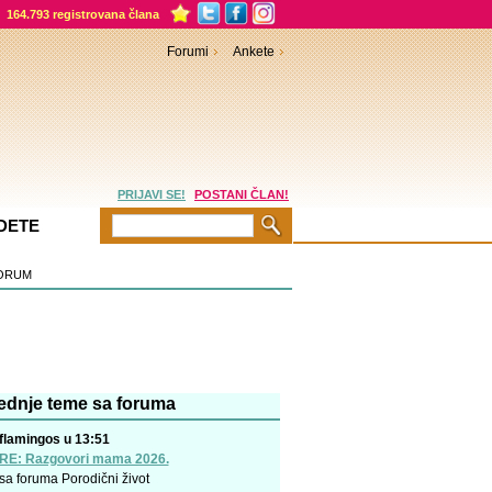
164.793 registrovana člana
Forumi
Ankete
PRIJAVI SE!
POSTANI ČLAN!
DETE
ORUM
ednje teme sa foruma
flamingos u 13:51
RE: Razgovori mama 2026.
sa foruma
Porodični život