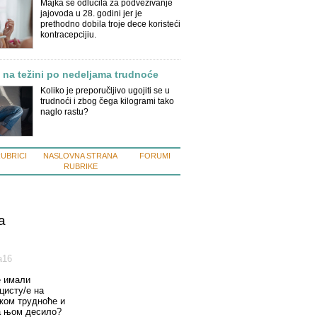
Majka se odlučila za podvezivanje
jajovoda u 28. godini jer je
prethodno dobila troje dece koristeći
kontracepcijiu.
 na težini po nedeljama trudnoće
Koliko je preporučljivo ugojiti se u
trudnoći i zbog čega kilogrami tako
naglo rastu?
RUBRICI
NASLOVNA STRANA
FORUMI
RUBRIKE
a
а16
е имали
цисту/е на
оком трудноће и
а њом десило?