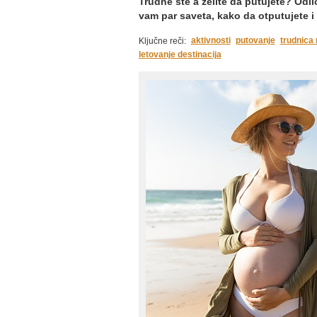
Trudne ste a želite da putujete? Od
vam par saveta, kako da otputujete i
aktivnosti
putovanje
trudnica
Ključne reči:
letovanje destinacija