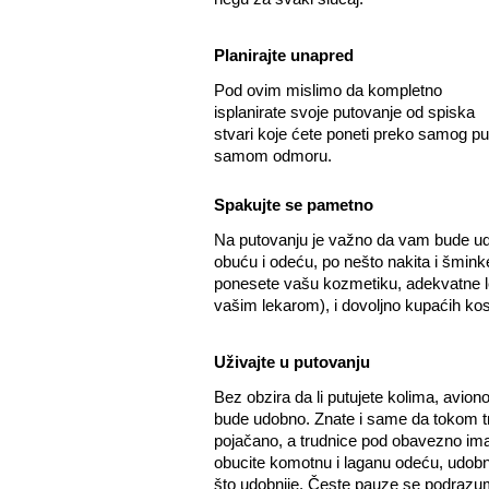
Planirajte unapred
Pod ovim mislimo da kompletno
isplanirate svoje putovanje od spiska
stvari koje ćete poneti preko samog puta
samom odmoru.
Spakujte se pametno
Na putovanju je važno da vam bude ud
obuću i odeću, po nešto nakita i šmink
ponesete vašu kozmetiku, adekvatne l
vašim lekarom), i dovoljno kupaćih ko
Uživajte u putovanju
Bez obzira da li putujete kolima, avio
bude udobno. Znate i same da tokom tru
pojačano, a trudnice pod obavezno ima
obucite komotnu i laganu odeću, udobn
što udobnije. Česte pauze se podrazu