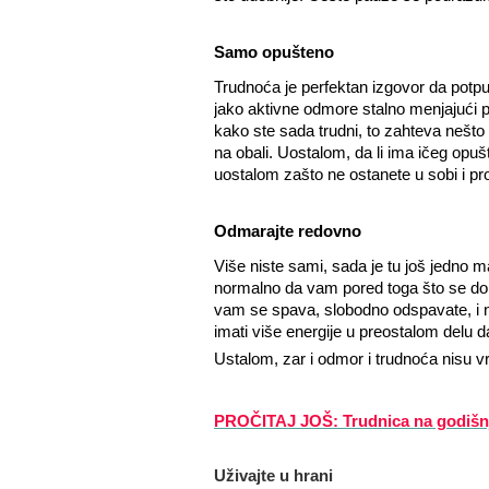
Samo opušteno
Trudnoća je perfektan izgovor da potpu
jako aktivne odmore stalno menjajući pl
kako ste sada trudni, to zahteva nešto 
na obali. Uostalom, da li ima ičeg opu
uostalom zašto ne ostanete u sobi i pr
Odmarajte redovno
Više niste sami, sada je tu još jedno 
normalno da vam pored toga što se dobr
vam se spava, slobodno odspavate, i ne
imati više energije u preostalom delu d
Ustalom, zar i odmor i trudnoća nisu v
PROČITAJ JOŠ: Trudnica na godiš
Uživajte u hrani