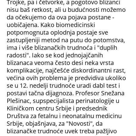
Trojke, pa i četvorke, a pogotovo blizanci
nisu baš retkost, ali u budućnosti možemo
da očekujemo da ova pojava postane -
uobičajena. Kako biomedicinski
potpomognuta oplodnja postaje sve
zastupljeniji metod na putu do potomstva,
ima i više blizanačkih trudnoća i "duplih
radosti". Iako se kod jednojajčanih
blizanaca veoma često desi neka vrsta
komplikacije, najčešće diskordinantni rast,
većina ovih problema je predvidiva ukoliko
se u 12. nedelji trudnoće uradi dabl test i
postavi tačna dijagnoza. Profesor Snežana
Plešinac, supspecijalista perinatologije u
Kliničkom centru Srbije i predsednik
Društva za fetalnu i neonatalnu medicinu
Srbije, objašnjava, za "Novosti", da
blizanačke trudnoće uvek treba pažljivo