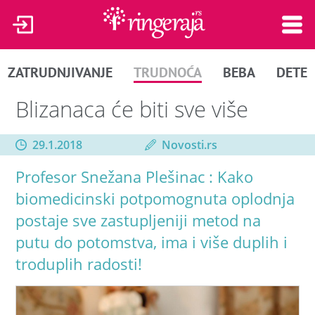
ZATRUDNJIVANJE
TRUDNOĆA
BEBA
DETE
Blizanaca će biti sve više
29.1.2018
Novosti.rs
Profesor Snežana Plešinac : Kako
biomedicinski potpomognuta oplodnja
postaje sve zastupljeniji metod na
putu do potomstva, ima i više duplih i
troduplih radosti!