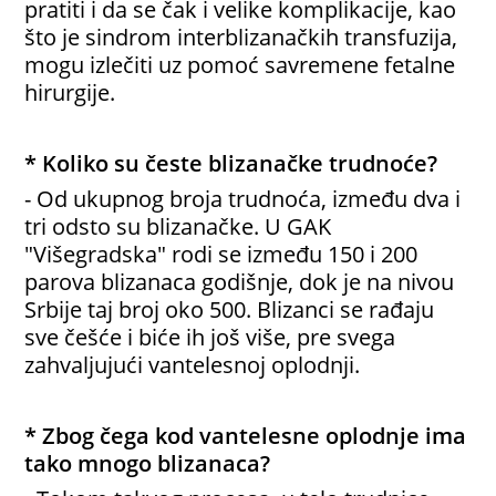
pratiti i da se čak i velike komplikacije, kao
što je sindrom interblizanačkih transfuzija,
mogu izlečiti uz pomoć savremene fetalne
hirurgije.
* Koliko su česte blizanačke trudnoće?
- Od ukupnog broja trudnoća, između dva i
tri odsto su blizanačke. U GAK
"Višegradska" rodi se između 150 i 200
parova blizanaca godišnje, dok je na nivou
Srbije taj broj oko 500. Blizanci se rađaju
sve češće i biće ih još više, pre svega
zahvaljujući vantelesnoj oplodnji.
* Zbog čega kod vantelesne oplodnje ima
tako mnogo blizanaca?