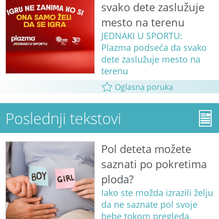
svako dete zaslužuje
mesto na terenu
JEDNAKI U SPORTU:
Plazma podseća da svako
dete zaslužuje mesto na
terenu
Oglasna poruka
Poslednji tekstovi
Pol deteta možete
saznati po pokretima
ploda?
Iako ste možda izrazili želju
da ne saznate pol svoje
bebe tokom pregleda,