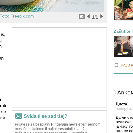
Foto: Freepik.com
1
/1
Zaštitite 
uš,
u
m
an
SVE U 
Anket
i
Циста.
rati
пеперутк
o se
 se
Да ли ст
велику/е 
јајнику т
шта се с