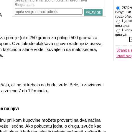
Уклоњ
хируршки 
aj
трудноће.
Циста
нестала.
Нисам
цисту/е.
 za porcije (oko 250 grama za prilog i 500 grama za
apom. Ovo takođe olakšava njihovo vađenje iz useva.
 količinom slane vode i kuvajte ih sa malo šećera,
Stranica 
a.
Izradi sv
u, ali ne bi trebalo da budu tvrde. Bele, u zavisnosti
, a zelene 7 do 12 minuta.
e na njivi
nu prilikom kupovine možete proveriti na dva načina:
sveže i sočne. Ako pokucatu jednu o drugu, zvuče kao
olji ukus. Međutim, ako ih trebate sačuvati, važno ih je