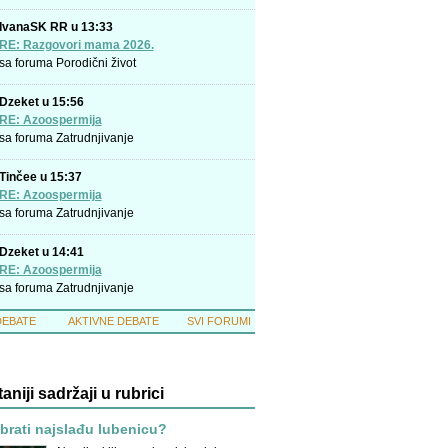
IvanaSK RR u 13:33
RE: Razgovori mama 2026.
sa foruma
Porodični život
Dzeket u 15:56
RE: Azoospermija
sa foruma
Zatrudnjivanje
Tinčee u 15:37
RE: Azoospermija
sa foruma
Zatrudnjivanje
Dzeket u 14:41
RE: Azoospermija
sa foruma
Zatrudnjivanje
DEBATE
AKTIVNE DEBATE
SVI FORUMI
taniji sadržaji u rubrici
rati najslađu lubenicu?