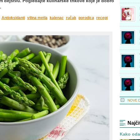
 dejstvu. Pogledajte kulinarske trikove koje je dobro
.
Antioksidanti
vilina metla
kalenac
ručak
porodica
recept
NOVE 
Najči
Kako odab