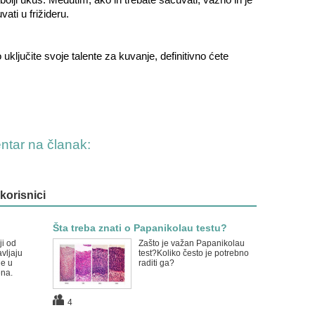
ati u frižideru.
o uključite svoje talente za kuvanje, definitivno ćete
entar na članak:
 korisnici
Šta treba znati o Papanikolau testu?
ji od
Zašto je važan Papanikolau
avljaju
test?Koliko često je potrebno
e u
raditi ga?
ena.
4