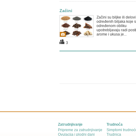
Začini
Začini su biljke ili delovi
određenih biljaka koje 
određenom obliku
upotrebljavaju radi post
arome i ukusa je...
3
Zatrudnjivanje
Trudnoća
Pripreme za zatrudnjivanje
Simptomi trudnoć
Ovulacija i plodni dani
Trudnica