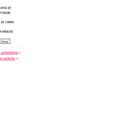
ена је
током
 је сама
 имала
s anketama
oju anketu