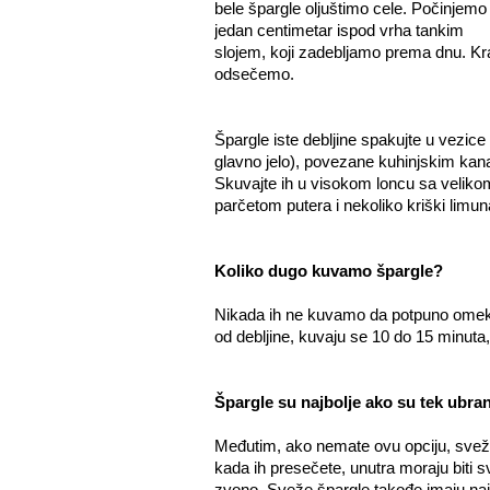
bele špargle oljuštimo cele. Počinjemo
jedan centimetar ispod vrha tankim
slojem, koji zadebljamo prema dnu. Kr
odsečemo.
Špargle iste debljine spakujte u vezice
glavno jelo), povezane kuhinjskim kan
Skuvajte ih u visokom loncu sa velikom
parčetom putera i nekoliko kriški limun
Koliko dugo kuvamo špargle?
Nikada ih ne kuvamo da potpuno omekšaj
od debljine, kuvaju se 10 do 15 minuta
Špargle su najbolje ako su tek ubran
Međutim, ako nemate ovu opciju, sveži
kada ih presečete, unutra moraju biti 
zvono. Sveže špargle takođe imaju najb