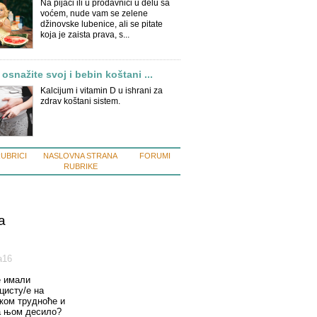
Na pijaci ili u prodavnici u delu sa
voćem, nude vam se zelene
džinovske lubenice, ali se pitate
koja je zaista prava, s...
i osnažite svoj i bebin koštani ...
Kalcijum i vitamin D u ishrani za
zdrav koštani sistem.
RUBRICI
NASLOVNA STRANA
FORUMI
RUBRIKE
a
а16
е имали
цисту/е на
оком трудноће и
а њом десило?