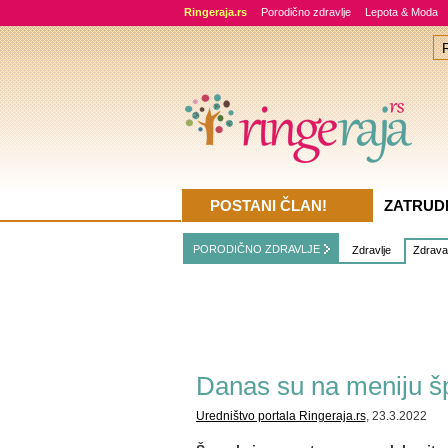
Ringeraja.rs
Porodično zdravlje
Lepota & Moda
POSTANI ČLAN!
ZATRUD
PORODIČNO ZDRAVLJE
Zdravlje
Zdrava
Danas su na meniju šp
Uredništvo portala Ringeraja.rs
, 23.3.2022