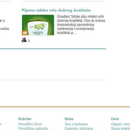
Pijemo mleko vrlo dobrog kvaliteta
Građani Srbije piju mleko vrlo
se u
dobrog kvaliteta. Ovo je ocena
dvanaestog uporednog
izanja
ispitivanja i ocenjivanja
kvaliteta p...
3
Rubrike
Beba
Dete
e
Porodični život
Sve o bebama
Odgoj i razv
Porodično zdravlje
Dojenje i dohrana
Nega detet