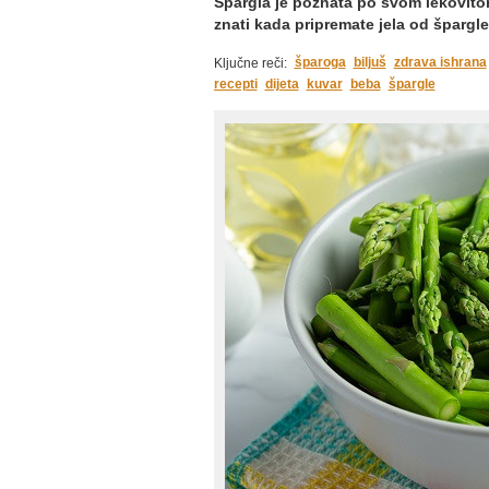
Špargla je poznata po svom lekovitom
znati kada pripremate jela od špargle
šparoga
biljuš
zdrava ishrana
Ključne reči:
recepti
dijeta
kuvar
beba
špargle