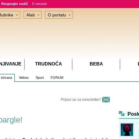
Ringerajin vodič
E-novosti
Rubrike
Alati
O portalu
NJIVANJE
TRUDNOĆA
BEBA
 ishrana
Velnes
Sport
FORUM
Prijavi se za newsletter!
Posl
argle!