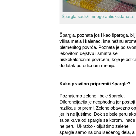
Špargla sadrži mnogo antioksidanata.
Špargla, poznata još i kao šparoga, bilj
vilina metla i kalenac, ima nežnu arom
plemenitog povrća. Poznata je po svo
lekovitom dejstvu i smatra se
niskokaloričnim povrćem, koje je odlič
dodatak porodičnom meniju.
Kako pravilno pripremiti špargle?
Poznajemo zelene i bele špargle.
Diferencijacija je neophodna jer postoji 
razlika u pripremi. Zelene obavezno op
jer ih ne ljuštimo! Dok se bele peru ak
supa kuva od špargle sa korom, inače
ne peru. Ukratko - oljuštimo zelene
špargle samo na dnu isečenog dela, a