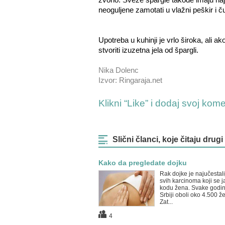
neoguljene zamotati u vlažni peškir i čuv
Upotreba u kuhinji je vrlo široka, ali ak
stvoriti izuzetna jela od špargli.
Nika Dolenc
Izvor: Ringaraja.net
Klikni “Like” i dodaj svoj kom
Slični članci, koje čitaju drugi
Kako da pregledate dojku
Rak dojke je najučestali
svih karcinoma koji se j
kodu žena. Svake godin
Srbiji oboli oko 4.500 ž
Zat...
4