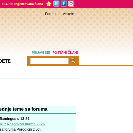
164.793 registrovana člana
Forumi
Ankete
PRIJAVI SE!
POSTANI ČLAN!
DETE
ednje teme sa foruma
flamingos u 13:51
RE: Razgovori mama 2026.
sa foruma
Porodični život