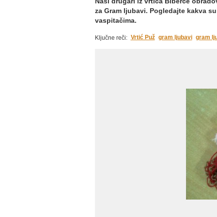
Naši drugari iz vrtića Biberče obrado
za Gram ljubavi. Pogledajte kakva su
vaspitačima.
Vrtić Puž
gram ljubavi
gram lj
Ključne reči: