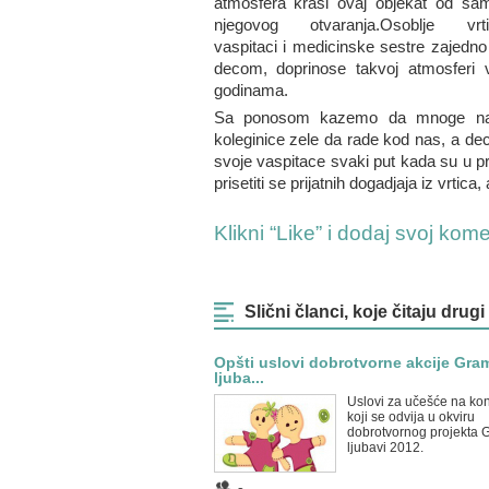
atmosfera krasi ovaj objekat od sa
njegovog otvaranja.Osoblje vrti
vaspitaci i medicinske sestre zajedno
decom, doprinose takvoj atmosferi 
godinama.
Sa ponosom kazemo da mnoge n
koleginice zele da rade kod nas, a dec
svoje vaspitace svaki put kada su u pr
prisetiti se prijatnih dogadjaja iz vrti
Klikni “Like” i dodaj svoj kom
Slični članci, koje čitaju drugi
Opšti uslovi dobrotvorne akcije Gra
ljuba...
Uslovi za učešće na ko
koji se odvija u okviru
dobrotvornog projekta 
ljubavi 2012.