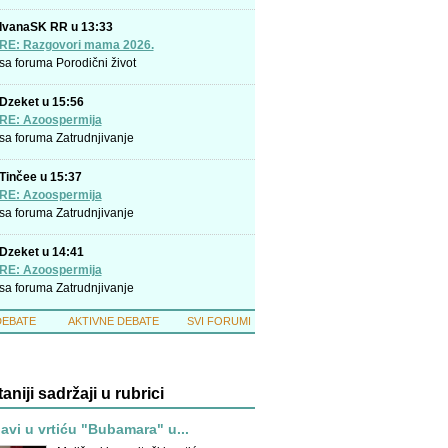
IvanaSK RR u 13:33
RE: Razgovori mama 2026.
sa foruma
Porodični život
Dzeket u 15:56
RE: Azoospermija
sa foruma
Zatrudnjivanje
Tinčee u 15:37
RE: Azoospermija
sa foruma
Zatrudnjivanje
Dzeket u 14:41
RE: Azoospermija
sa foruma
Zatrudnjivanje
DEBATE
AKTIVNE DEBATE
SVI FORUMI
taniji sadržaji u rubrici
avi u vrtiću "Bubamara" u...