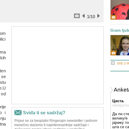
1
/10
Gram ljub
nom
ici
ima
kih
SVE U 
ten
 se
stu
e.U
Anket
 od
Циста.
пеперутк
ije
o i
Да ли ст
nju
велику/е 
јајнику т
tna
шта се с