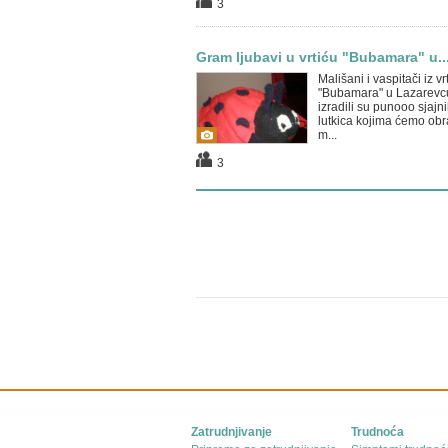
3
Gram ljubavi u vrtiću "Bubamara" u..
Mališani i vaspitači iz vr
"Bubamara" u Lazarevc
izradili su punooo sjajn
lutkica kojima ćemo obr
m...
3
Zatrudnjivanje
Trudnoća