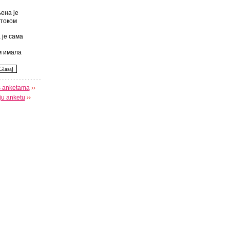
ена је
током
 је сама
 имала
s anketama
oju anketu