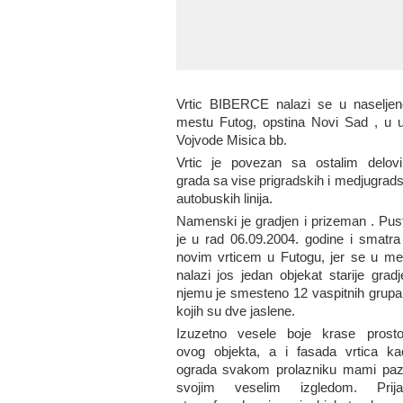
Vrtic BIBERCE nalazi se u naselje
mestu Futog, opstina Novi Sad , u ul
Vojvode Misica bb.
Vrtic je povezan sa ostalim delov
grada sa vise prigradskih i medjugrads
autobuskih linija.
Namenski je gradjen i prizeman . Pus
je u rad 06.09.2004. godine i smatra
novim vrticem u Futogu, jer se u me
nalazi jos jedan objekat starije gradj
njemu je smesteno 12 vaspitnih grupa
kojih su dve jaslene.
Izuzetno vesele boje krase prostor
ovog objekta, a i fasada vrtica ka
ograda svakom prolazniku mami paz
svojim veselim izgledom. Prija