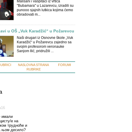
Mališani i vaspitači iz vrtića
"Bubamara" u Lazarevcu, izradili su
punooo sjajnih lutkica kojima ćemo
obradovati m...
avi u OŠ „Vuk Karadžić“ u Požarevcu
Naši drugari iz Osnovne škole „Vuk
Karadžić“ u Požarevcu zajedno sa
svojim profesorom veronauke
Sanjom Ilić, pridružili ...
RUBRICI
NASLOVNA STRANA
FORUMI
RUBRIKE
a
а16
е имали
цисту/е на
оком трудноће и
а њом десило?