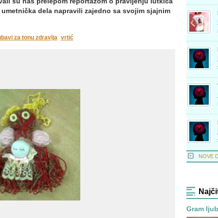
vali su nas prelepom reportažom o pravljenju lutkica
 umetnička dela napravili zajedno sa svojim sjajnim
ubavi za tonu zdravlja
vrtić
NOVE 
Najči
Gram ljub