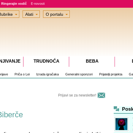
Ringerajin vodič
E-novosti
Rubrike
Alati
O portalu
NJIVANJE
TRUDNOĆA
BEBA
rijave
Priča o Lei
Izrada igračaka
Generalni sponzori
Prijatelji projekta
Gal
Prijavi se za newsletter!
Posl
Biberče