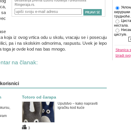
mog
ca,
Уклоњ
 sa
хируршки 
трудноће.
vec
Циста
нестала.
Нисам
ase
цисту/е.
a koja iz ovog vrtica odu u skolu, vracaju se i posecuju
ilici, pa i na skolskim odmorima, raspustu. Uvek je lepo
ca, a toga je ovde kod nas bas mnogo.
Stranica 
Izradi sv
entar na članak:
 korisnici
m
Totoro od čarapa
Uputstvo – kako napraviti
nkursu,
igračku kod kuće
Gram
3