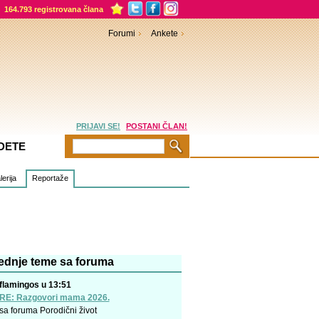
164.793 registrovana člana
Forumi
Ankete
PRIJAVI SE!
POSTANI ČLAN!
DETE
erija
Reportaže
ednje teme sa foruma
flamingos u 13:51
RE: Razgovori mama 2026.
sa foruma
Porodični život