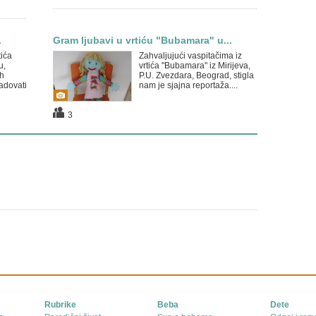
.
Gram ljubavi u vrtiću "Bubamara" u...
tića
Zahvaljujući vaspitačima iz
u,
vrtića "Bubamara" iz Mirijeva,
ih
P.U. Zvezdara, Beograd, stigla
adovati
nam je sjajna reportaža....
3
Rubrike
Beba
Dete