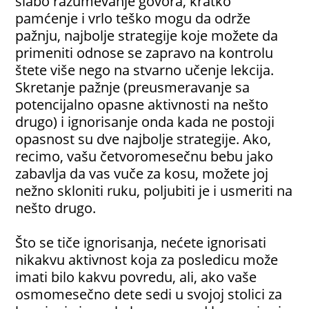
slabo razumevanje govora, kratko
pamćenje i vrlo teško mogu da održe
pažnju, najbolje strategije koje možete da
primeniti odnose se zapravo na kontrolu
štete više nego na stvarno učenje lekcija.
Skretanje pažnje (preusmeravanje sa
potencijalno opasne aktivnosti na nešto
drugo) i ignorisanje onda kada ne postoji
opasnost su dve najbolje strategije. Ako,
recimo, vašu četvoromesečnu bebu jako
zabavlja da vas vuče za kosu, možete joj
nežno skloniti ruku, poljubiti je i usmeriti na
nešto drugo.
Što se tiče ignorisanja, nećete ignorisati
nikakvu aktivnost koja za posledicu može
imati bilo kakvu povredu, ali, ako vaše
osmomesečno dete sedi u svojoj stolici za