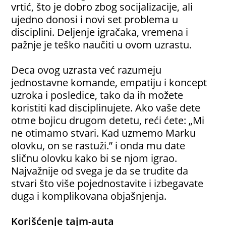
vrtić, što je dobro zbog socijalizacije, ali
ujedno donosi i novi set problema u
disciplini. Deljenje igračaka, vremena i
pažnje je teško naučiti u ovom uzrastu.
Deca ovog uzrasta već razumeju
jednostavne komande, empatiju i koncept
uzroka i posledice, tako da ih možete
koristiti kad disciplinujete. Ako vaše dete
otme bojicu drugom detetu, reći ćete: „Mi
ne otimamo stvari. Kad uzmemo Marku
olovku, on se rastuži.” i onda mu date
sličnu olovku kako bi se njom igrao.
Najvažnije od svega je da se trudite da
stvari što više pojednostavite i izbegavate
duga i komplikovana objašnjenja.
Korišćenje tajm-auta