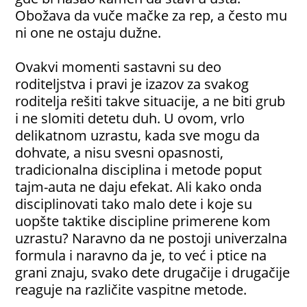
Obožava da vuče mačke za rep, a često mu
ni one ne ostaju dužne.
Ovakvi momenti sastavni su deo
roditeljstva i pravi je izazov za svakog
roditelja rešiti takve situacije, a ne biti grub
i ne slomiti detetu duh. U ovom, vrlo
delikatnom uzrastu, kada sve mogu da
dohvate, a nisu svesni opasnosti,
tradicionalna disciplina i metode poput
tajm-auta ne daju efekat. Ali kako onda
disciplinovati tako malo dete i koje su
uopšte taktike discipline primerene kom
uzrastu? Naravno da ne postoji univerzalna
formula i naravno da je, to već i ptice na
grani znaju, svako dete drugačije i drugačije
reaguje na različite vaspitne metode.