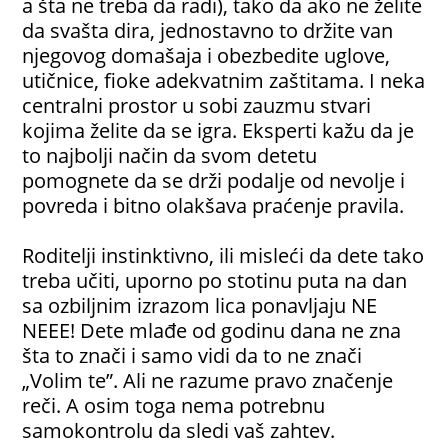
a šta ne treba da radi), tako da ako ne želite
da svašta dira, jednostavno to držite van
njegovog domašaja i obezbedite uglove,
utičnice, fioke adekvatnim zaštitama. I neka
centralni prostor u sobi zauzmu stvari
kojima želite da se igra. Eksperti kažu da je
to najbolji način da svom detetu
pomognete da se drži podalje od nevolje i
povreda i bitno olakšava praćenje pravila.
Roditelji instinktivno, ili misleći da dete tako
treba učiti, uporno po stotinu puta na dan
sa ozbiljnim izrazom lica ponavljaju NE
NEEE! Dete mlađe od godinu dana ne zna
šta to znači i samo vidi da to ne znači
„Volim te”. Ali ne razume pravo značenje
reči. A osim toga nema potrebnu
samokontrolu da sledi vaš zahtev.