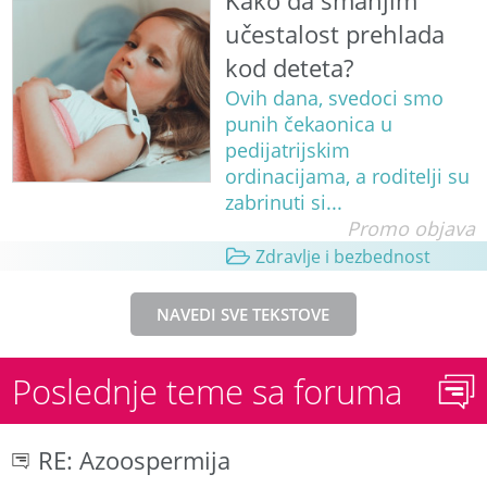
Kako da smanjim
učestalost prehlada
kod deteta?
Ovih dana, svedoci smo
punih čekaonica u
pedijatrijskim
ordinacijama, a roditelji su
zabrinuti si...
Promo objava
Zdravlje i bezbednost
NAVEDI SVE TEKSTOVE
Poslednje teme sa foruma
RE: Azoospermija