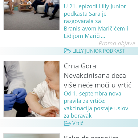
U 21. epizodi Lilly Junior
podkasta Sara je
razgovarala sa
Branislavom Maričićem i
Lidijom Mariči...
Promo objava
LILLY JUNIOR PODKAST
Crna Gora:
Nevakcinisana deca
više neće moći u vrtić
Od 1. septembra nova
pravila za vrtiće:
vakcinacija postaje uslov
za boravak
Vrtić