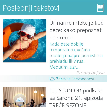
Poslednji tekstovi
Urinarne infekcije kod
dece: kako prepoznati
na vreme
Kada dete dobije
temperaturu, većina
roditelja najpre pomisli na
prehladu ili virus.
Međutim, uzr...
Promo objava
Zdravlje i bezbednost
LILLY JUNIOR podkast
sa Sarom: 21. epizoda
TREĆE SEZONE