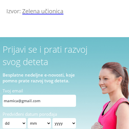
Izvor:
Zelena učionica
Prijavi se i prati razvoj
svog deteta
Besplatne nedeljne e-novosti, koje
pomno prate razvoj tvog deteta.
Tvoj email
Predviđeni datum porođaja