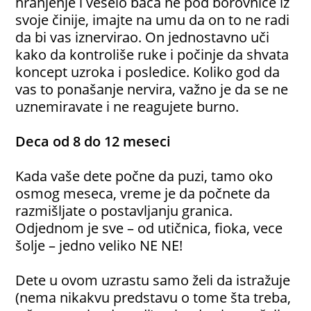
hranjenje i veselo baca ne pod borovnice iz
svoje činije, imajte na umu da on to ne radi
da bi vas iznervirao. On jednostavno uči
kako da kontroliše ruke i počinje da shvata
koncept uzroka i posledice. Koliko god da
vas to ponašanje nervira, važno je da se ne
uznemiravate i ne reagujete burno.
Deca od 8 do 12 meseci
Kada vaše dete počne da puzi, tamo oko
osmog meseca, vreme je da počnete da
razmišljate o postavljanju granica.
Odjednom je sve – od utičnica, fioka, vece
šolje – jedno veliko NE NE!
Dete u ovom uzrastu samo želi da istražuje
(nema nikakvu predstavu o tome šta treba,