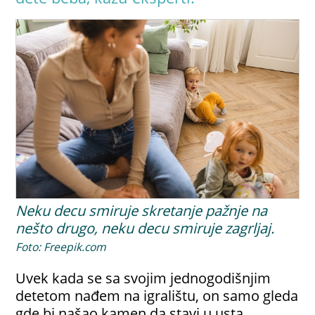
Neku decu smiruje skretanje pažnje na
nešto drugo, neku decu smiruje zagrljaj.
Foto: Freepik.com
Uvek kada se sa svojim jednogodišnjim
detetom nađem na igralištu, on samo gleda
gde bi našao kamen da stavi u usta.