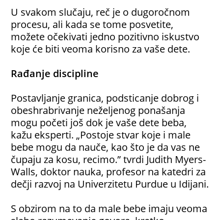
U svakom slučaju, reč je o dugoročnom
procesu, ali kada se tome posvetite,
možete očekivati jedno pozitivno iskustvo
koje će biti veoma korisno za vaše dete.
Rađanje discipline
Postavljanje granica, podsticanje dobrog i
obeshrabrivanje neželjenog ponašanja
mogu početi još dok je vaše dete beba,
kažu eksperti. „Postoje stvar koje i male
bebe mogu da nauče, kao što je da vas ne
čupaju za kosu, recimo.” tvrdi Judith Myers-
Walls, doktor nauka, profesor na katedri za
dečji razvoj na Univerzitetu Purdue u Idijani.
S obzirom na to da male bebe imaju veoma