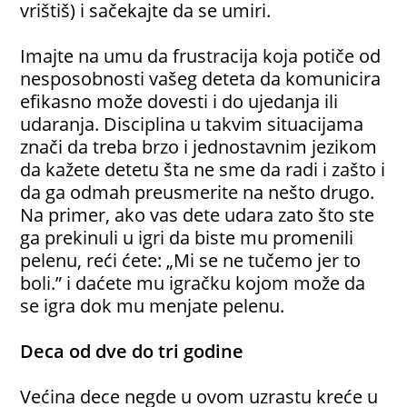
vrištiš) i sačekajte da se umiri.
Imajte na umu da frustracija koja potiče od
nesposobnosti vašeg deteta da komunicira
efikasno može dovesti i do ujedanja ili
udaranja. Disciplina u takvim situacijama
znači da treba brzo i jednostavnim jezikom
da kažete detetu šta ne sme da radi i zašto i
da ga odmah preusmerite na nešto drugo.
Na primer, ako vas dete udara zato što ste
ga prekinuli u igri da biste mu promenili
pelenu, reći ćete: „Mi se ne tučemo jer to
boli.” i daćete mu igračku kojom može da
se igra dok mu menjate pelenu.
Deca od dve do tri godine
Većina dece negde u ovom uzrastu kreće u