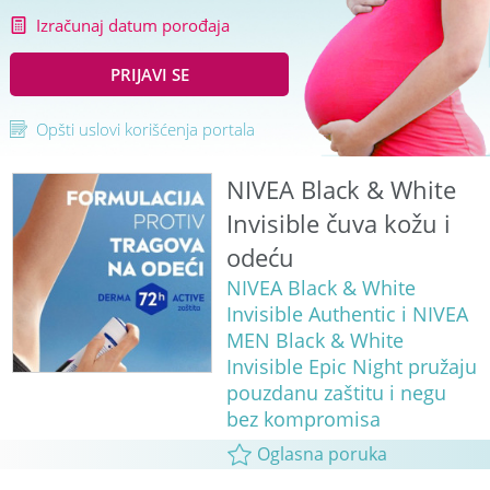
Izračunaj datum porođaja
PRIJAVI SE
Opšti uslovi korišćenja portala
NIVEA Black & White
Invisible čuva kožu i
odeću
NIVEA Black & White
Invisible Authentic i NIVEA
MEN Black & White
Invisible Epic Night pružaju
pouzdanu zaštitu i negu
bez kompromisa
Oglasna poruka