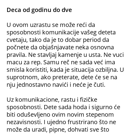
Deca od godinu do dve
U ovom uzrastu se može reći da
sposobnosti komunikacije vašeg deteta
cvetaju, tako da je to dobar period da
počnete da objašnjavate neka osnovna
pravila. Ne stavljaj kamenje u usta. Ne vuci
macu za rep. Samu reč ne sada već ima
smisla koristiti, kada je situacija ozbiljna. U
suprotnom, ako preterate, dete će se na
nju jednostavno navići i neće je čuti.
Uz komunikacione, rastu i fizičke
sposobnosti. Dete sada hoda i sigurno će
biti oduševljeno ovim novim stepenom
nezavisnosti. I ujedno frustrirano što ne
može da uradi, pipne, dohvati sve što