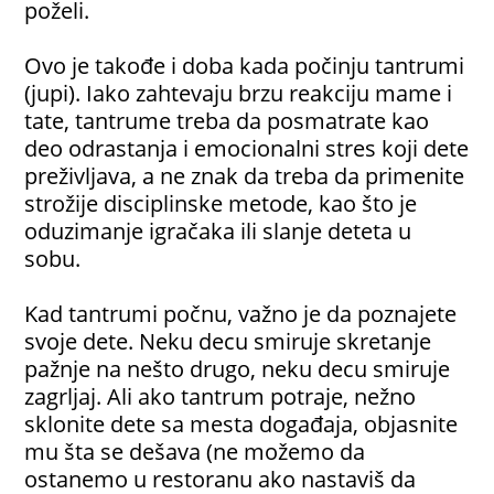
poželi.
Ovo je takođe i doba kada počinju tantrumi
(jupi). Iako zahtevaju brzu reakciju mame i
tate, tantrume treba da posmatrate kao
deo odrastanja i emocionalni stres koji dete
preživljava, a ne znak da treba da primenite
strožije disciplinske metode, kao što je
oduzimanje igračaka ili slanje deteta u
sobu.
Kad tantrumi počnu, važno je da poznajete
svoje dete. Neku decu smiruje skretanje
pažnje na nešto drugo, neku decu smiruje
zagrljaj. Ali ako tantrum potraje, nežno
sklonite dete sa mesta događaja, objasnite
mu šta se dešava (ne možemo da
ostanemo u restoranu ako nastaviš da