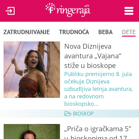
ZATRUDNJIVANJE
TRUDNOĆA
BEBA
DETE
Nova Diznijeva
avantura „Vajana“
stiže u bioskope
Publiku premijerno 8. jula
očekuje Diznijeva
uzbudljiva letnja avantura,
a na redovnom
bioskopsko...
BIOSKOP
„Priča o igračkama 5”
u bioskopima od 17.