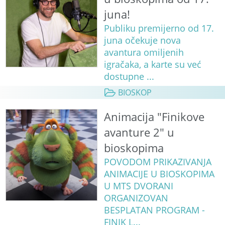
juna!
Publiku premijerno od 17.
juna očekuje nova
avantura omiljenih
igračaka, a karte su već
dostupne ...
BIOSKOP
Animacija "Finikove
avanture 2" u
bioskopima
POVODOM PRIKAZIVANJA
ANIMACIJE U BIOSKOPIMA
U MTS DVORANI
ORGANIZOVAN
BESPLATAN PROGRAM -
FINIK L...