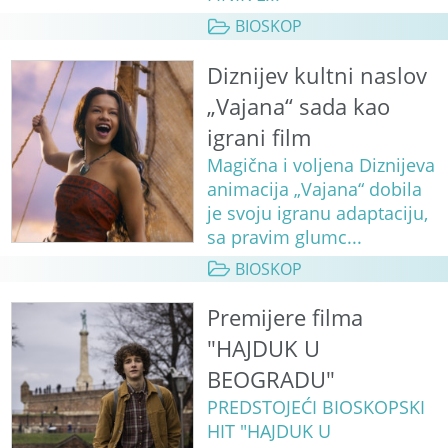
BIOSKOP
Diznijev kultni naslov
„Vajana“ sada kao
igrani film
Magična i voljena Diznijeva
animacija „Vajana“ dobila
je svoju igranu adaptaciju,
sa pravim glumc...
BIOSKOP
Premijere filma
"HAJDUK U
BEOGRADU"
PREDSTOJEĆI BIOSKOPSKI
HIT "HAJDUK U