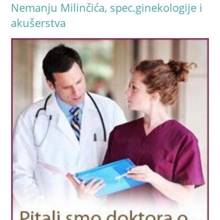
Nemanju Milinčića, spec.ginekologije i
akušerstva