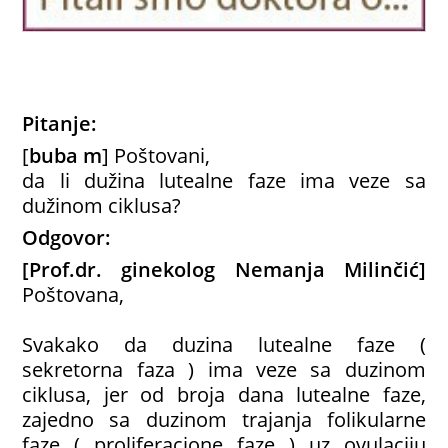
Pitanje:
[
buba m
] Poštovani,
da li dužina lutealne faze ima veze sa
dužinom ciklusa?
Odgovor:
[Prof.dr. ginekolog Nemanja Milinčić
]
Poštovana,
Svakako da duzina lutealne faze (
sekretorna faza ) ima veze sa duzinom
ciklusa, jer od broja dana lutealne faze,
zajedno sa duzinom trajanja folikularne
faze ( proliferacione faze ) uz ovulaciju