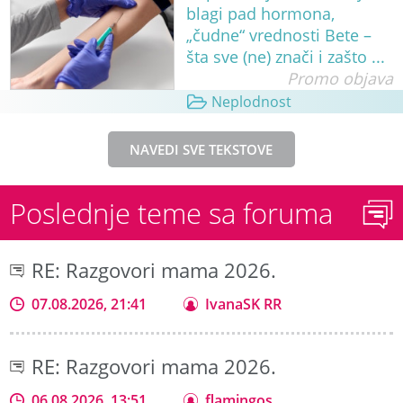
blagi pad hormona,
„čudne“ vrednosti Bete –
šta sve (ne) znači i zašto ...
Promo objava
Neplodnost
NAVEDI SVE TEKSTOVE
Poslednje teme sa foruma
RE: Razgovori mama 2026.
07.08.2026, 21:41
IvanaSK RR
RE: Razgovori mama 2026.
06.08.2026, 13:51
flamingos