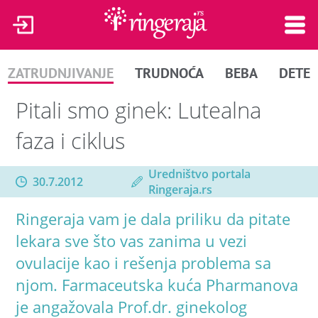
ZATRUDNJIVANJE
TRUDNOĆA
BEBA
DETE
Pitali smo ginek: Lutealna
faza i ciklus
Uredništvo portala
30.7.2012
Ringeraja.rs
Ringeraja vam je dala priliku da pitate
lekara sve što vas zanima u vezi
ovulacije kao i rešenja problema sa
njom. Farmaceutska kuća Pharmanova
je angažovala Prof.dr. ginekolog