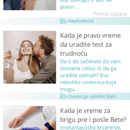
planir...
Promo objava
Neplodnost
Kada je pravo vreme
da uradite test za
trudnoću
Da li da sačekate da vam
izostane ciklus ili da ga
uradite odmah? Evo
nekoliko smernica koje
mogu...
Ovulacija i plodni dani
Kada je vreme za
brigu pre i posle Bete?
Implantacijsko krvarenje,