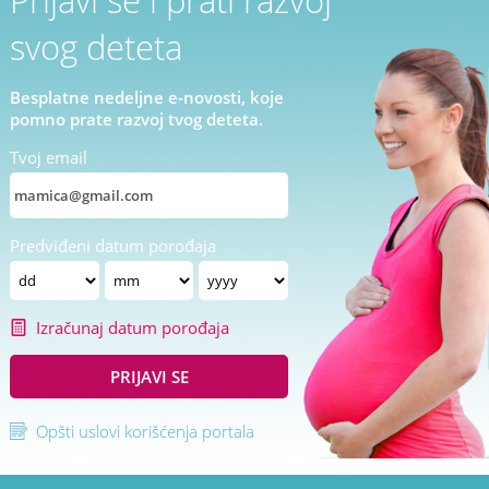
svog deteta
Besplatne nedeljne e-novosti, koje
pomno prate razvoj tvog deteta.
Tvoj email
Predviđeni datum porođaja
Izračunaj datum porođaja
PRIJAVI SE
Opšti uslovi korišćenja portala