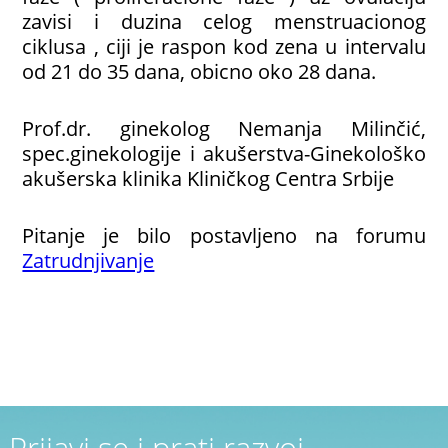
zavisi i duzina celog menstruacionog
ciklusa , ciji je raspon kod zena u intervalu
od 21 do 35 dana, obicno oko 28 dana.
Prof.dr. ginekolog Nemanja Milinčić,
spec.ginekologije i akušerstva-Ginekološko
akušerska klinika Kliničkog Centra Srbije
Pitanje je bilo postavljeno na forumu
Zatrudnjivanje
Prijavi se i prati razvoj