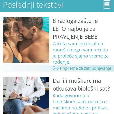
Poslednji tekstovi
8 razloga zašto je
LETO najbolje za
PRAVLJENJE BEBE
Začeta sam leti (hvala ti
more) i mogu vam reći da
je proleće sjajno vreme za
rođenje.
Pripreme za zatrudnjivanje
Da li i muškarcima
otkucava biološki sat?
Kada govorimo o
biološkom satu, najčešće
mislimo na žene i pritisak
koji osećaju u vezi sa