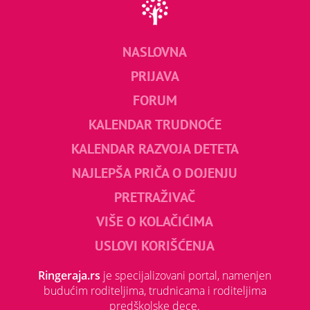
NASLOVNA
PRIJAVA
FORUM
KALENDAR TRUDNOĆE
KALENDAR RAZVOJA DETETA
NAJLEPŠA PRIČA O DOJENJU
PRETRAŽIVAČ
VIŠE O KOLAČIĆIMA
USLOVI KORIŠĆENJA
Ringeraja.rs
je specijalizovani portal, namenjen
budućim roditeljima, trudnicama i roditeljima
predškolske dece.