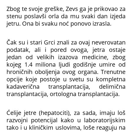
Zbog te svoje greške, Zevs ga je prikovao za
stenu poslavši orla da mu svaki dan izjeda
jetru. Ona bi svaku noć ponovo izrasla.
Čak su i stari Grci znali za ovaj neverovatan
podatak, ali i pored ovoga, jetra ostaje
jedan od velikih izazova medicine, zbog
kojeg 1.4 miliona ljudi godišnje umire od
hroničnih oboljenja ovog organa. Trenutne
opcije koje postoje u svetu su kompletna
kadaverična transplantacija, delimična
transplantacija, ortologna transplantacija.
Ćelije jetre (hepatociti), za sada, imaju loš
razvojni potencijal kako u laboratorijskim
tako i u kliničkim uslovima, loše reaguju na