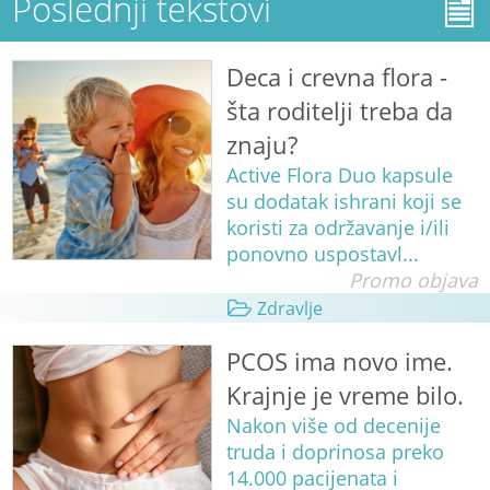
Poslednji tekstovi
Deca i crevna flora -
šta roditelji treba da
znaju?
Active Flora Duo kapsule
su dodatak ishrani koji se
koristi za održavanje i/ili
ponovno uspostavl...
Promo objava
Zdravlje
PCOS ima novo ime.
Krajnje je vreme bilo.
Nakon više od decenije
truda i doprinosa preko
14.000 pacijenata i