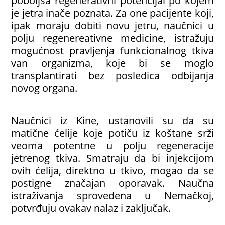
poboljša regenerativni potencijal po kojem
je jetra inače poznata. Za one pacijente koji,
ipak moraju dobiti novu jetru, naučnici u
polju regenereativne medicine, istražuju
mogućnost pravljenja funkcionalnog tkiva
van organizma, koje bi se moglo
transplantirati bez posledica odbijanja
novog organa.
Naučnici iz Kine, ustanovili su da su
matične ćelije koje potiču iz koštane srži
veoma potentne u polju regeneracije
jetrenog tkiva. Smatraju da bi injekcijom
ovih ćelija, direktno u tkivo, mogao da se
postigne značajan oporavak. Naučna
istraživanja sprovedena u Nemačkoj,
potvrđuju ovakav nalaz i zaključak.