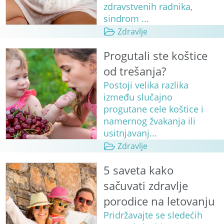
zdravstvenih radnika,
sindrom ...
Zdravlje
Progutali ste koštice
od trešanja?
Postoji velika razlika
između slučajno
progutane cele koštice i
namernog žvakanja ili
usitnjavanj...
Zdravlje
5 saveta kako
sačuvati zdravlje
porodice na letovanju
Pridržavajte se sledećih