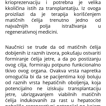
krioprezervaciju i potrebna je velika
kkoličina istih za transplantatiju. Iz ovoga
proizilazi da je terapija korišćenjem
matičnih ćelija trenutno jedno od
najvažnijih polja istraživanja u
regenerativnoj medicini.
Naučnici se trude da od matičnih ćelija
dobijenih iz raznih izvora, pokušaju ostvariti
formiranje ćelija jetre, a da po postizanju
ovog cilja, formiraju potpuno funkcionalno
tkivo ovog organa. Ovakva vrsta napretka
omogućila bi da se pacijentima koji boluju
od raznih vrsta hepatičnih oboljenja, koja
potencijalno ne iziskuju transplantaciju
jetre, ubrizgavanjem viabilnih matičnih
ćelija indukovanih za rast u hepatocite