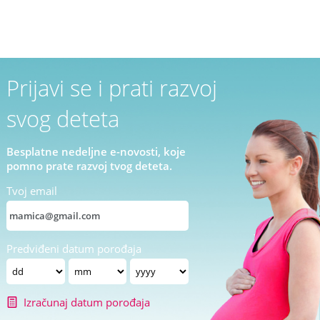
Prijavi se i prati razvoj
svog deteta
Besplatne nedeljne e-novosti, koje
pomno prate razvoj tvog deteta.
Tvoj email
Predviđeni datum porođaja
Izračunaj datum porođaja