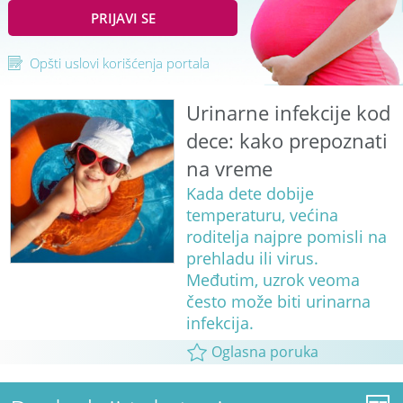
PRIJAVI SE
Opšti uslovi korišćenja portala
Urinarne infekcije kod
dece: kako prepoznati
na vreme
Kada dete dobije
temperaturu, većina
roditelja najpre pomisli na
prehladu ili virus.
Međutim, uzrok veoma
često može biti urinarna
infekcija.
Oglasna poruka