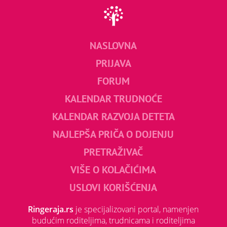
NASLOVNA
PRIJAVA
FORUM
KALENDAR TRUDNOĆE
KALENDAR RAZVOJA DETETA
NAJLEPŠA PRIČA O DOJENJU
PRETRAŽIVAČ
VIŠE O KOLAČIĆIMA
USLOVI KORIŠĆENJA
Ringeraja.rs
je specijalizovani portal, namenjen
budućim roditeljima, trudnicama i roditeljima