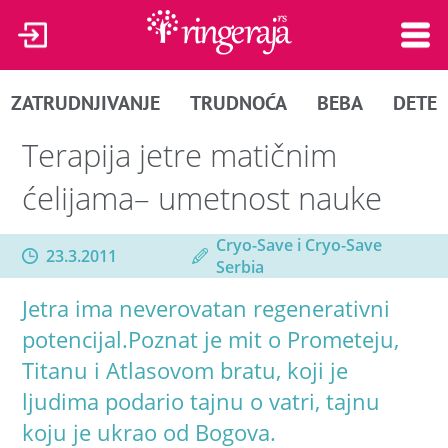
ZATRUDNJIVANJE
TRUDNOĆA
BEBA
DETE
Terapija jetre matičnim
ćelijama– umetnost nauke
Cryo-Save i Cryo-Save
23.3.2011
Serbia
Jetra ima neverovatan regenerativni
potencijal.Poznat je mit o Prometeju,
Titanu i Atlasovom bratu, koji je
ljudima podario tajnu o vatri, tajnu
koju je ukrao od Bogova.