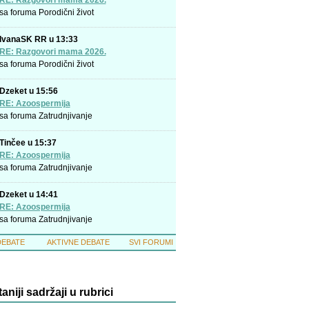
RE: Razgovori mama 2026.
sa foruma
Porodični život
IvanaSK RR u 13:33
RE: Razgovori mama 2026.
sa foruma
Porodični život
Dzeket u 15:56
RE: Azoospermija
sa foruma
Zatrudnjivanje
Tinčee u 15:37
RE: Azoospermija
sa foruma
Zatrudnjivanje
Dzeket u 14:41
RE: Azoospermija
sa foruma
Zatrudnjivanje
DEBATE
AKTIVNE DEBATE
SVI FORUMI
taniji sadržaji u rubrici