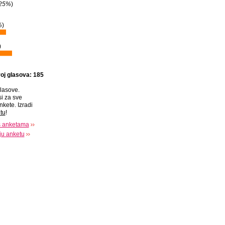
25%
)
%
)
)
oj glasova: 185
lasove.
si za sve
nkete. Izradi
tu
!
s anketama
oju anketu