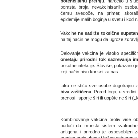
potencijalnu pretnju
, naročito u slu
porasta broja nevakcinisanih osoba
čemu svedoče, na primer, skoraš
epidemije malih boginja u svetu i kod n
Vakcine
ne sadrže toksične supsta
na taj način ne mogu da ugroze zdravlj
Delovanje vakcina je visoko specifi
ometaju prirodni tok sazrevanja i
prisutne infekcije. Štaviše, pokazano je
koji način nisu korisni za nas.
Iako ne stiču sve osobe dugotrajnu z
biva zaštićena
. Pored toga, u sredini
prenosi i sporije širi ili uopšte ne širi
(„
Kombinovanje vakcina protiv više ob
budući da imunski sistem svakodnevn
antigena i prirodno je osposobljen 
manjeg broja uboda i bržeg ostvarenja 