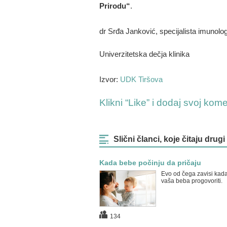
Prirodu“
.
dr Srđa Janković, specijalista imunolog
Univerzitetska dečja klinika
Izvor:
UDK Tiršova
Klikni “Like” i dodaj svoj kom
Slični članci, koje čitaju drugi
Kada bebe počinju da pričaju
Evo od čega zavisi kad
vaša beba progovoriti.
134