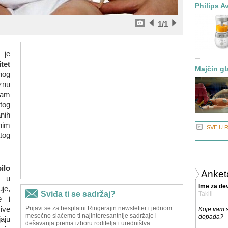
Philips A
1
/1
je
tet
Majčin gl
og
znu
zam
tog
anih
nim
SVE U 
tog
ilo
Anket
u
Ime za dev
je,
Takili
e i
ive
Koje vam s
dopada?
aju