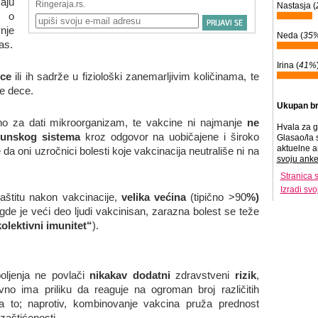
čaju
Nastasja (
, o
nje
Neda (
35
as.
Irina (
41%
nce
ili ih sadrže u fiziološki zanemarljivim količinama, te
e dece.
Ukupan br
čno za dati mikroorganizam, te vakcine ni najmanje
ne
Hvala za g
munskog sistema
kroz odgovor na uobičajene i široko
Glasao/la 
aktuelne a
 da oni uzročnici bolesti koje vakcinacija neutrališe ni na
svoju anke
Stranica 
Izradi sv
aštitu nakon vakcinacije,
velika većina
(tipično >90
%)
 gde je veći deo ljudi vakcinisan, zarazna bolest se teže
kolektivni imunitet“
).
oljenja ne povlači
nikakav dodatni
zdravstveni
rizik
,
o ima priliku da reaguje na ogroman broj različitih
za to; naprotiv, kombinovanje vakcina pruža prednost
zaštićenosti.