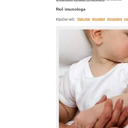
Reč imunologa
Vakcine
imunitet
imunolog
va
Ključne reči: