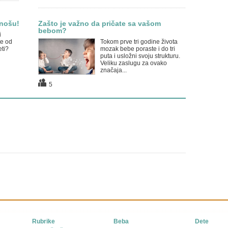
 nošu!
Zašto je važno da pričate sa vašom
bebom?
i
te od
Tokom prve tri godine života
eti?
mozak bebe poraste i do tri
puta i usložni svoju strukturu.
Veliku zaslugu za ovako
značaja...
5
Rubrike
Beba
Dete