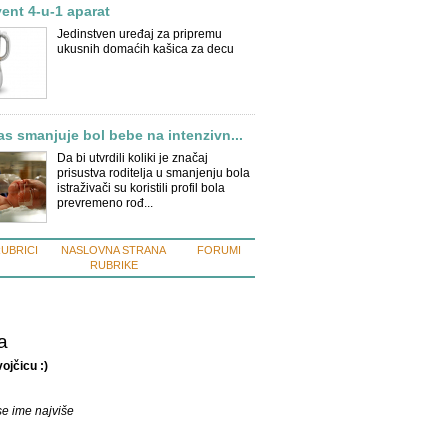
vent 4-u-1 aparat
Jedinstven uređaj za pripremu
ukusnih domaćih kašica za decu
as smanjuje bol bebe na intenzivn...
Da bi utvrdili koliki je značaj
prisustva roditelja u smanjenju bola
istraživači su koristili profil bola
prevremeno rođ...
RUBRICI
NASLOVNA STRANA
FORUMI
RUBRIKE
a
ojčicu :)
e ime najviše