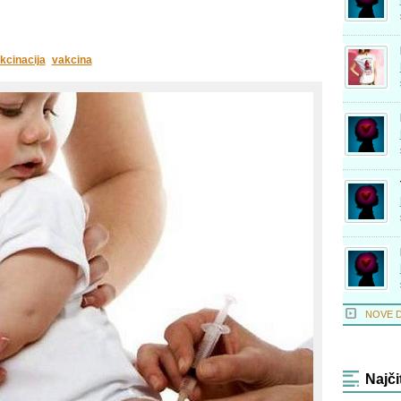
kcinacija
vakcina
NOVE 
Najči