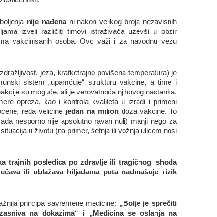
oboljenja
nije nađena
ni nakon velikog broja nezavisnih
jama izveli različiti timovi istraživača uzevši u obzir
onima vakcinisanih osoba. Ovo važi i za navodnu vezu
zdražljivost, jeza, kratkotrajno povišena temperatura) je
munski sistem „upamćuje“ strukturu vakcine, a time i
reakcije su moguće, ali je verovatnoća njihovog nastanka,
mere opreza, kao i kontrola kvaliteta u izradi i primeni
cene, reda veličine
jedan na milion
doza vakcine. To
(mada nesporno nije apsolutno ravan nuli) manji nego za
ituacija u životu (na primer, šetnja ili vožnja ulicom nosi
a trajnih posledica po zdravlje ili tragičnog ishoda
prečava ili ublažava hiljadama puta nadmašuje rizik
jvažnija principa savremene medicine:
„Bolje je sprečiti
e zasniva na dokazima“ i „Medicina se oslanja na