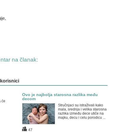
ije,
entar na članak:
 korisnici
Ovo je najbolja starosna razlika među
decom
a će
Stručnjaci su istraživali kako
mala, srednja i velika starosna
razlika između dece utiče na
majku, decu i celu porodicu ...
47