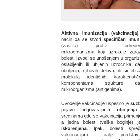
Aktivna imunizacija (vakcinacija)
način da se stvori
specifičan imuni
(zaštita) protiv određen
mikroorganizma koji uzrokuje zara
bolest. Izvodi se unošenjem u organi
oslabljenih ili ubijenih uzročnika da
oboljenja, njihovih delova, ili sintetis
molekula identičnih karakteristič
komponentama strukture da
mikroorganizma (antigenima).
Uvođenje vakcinacije uspešno je
suzb
pojavu odgovarajućih
oboljenja
sredinama gde se vakcinacija primenju
a jedna bolest (velike boginje) j
iskorenjena
. Ipak, bolesti spreč
vakcinacijom i dalje predstavlj