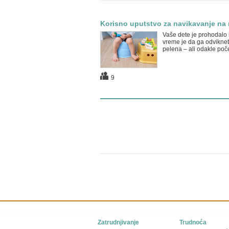
Korisno uputstvo za navikavanje na
Vaše dete je prohodalo 
vreme je da ga odvikne
pelena – ali odakle poč
9
Zatrudnjivanje
Trudnoća