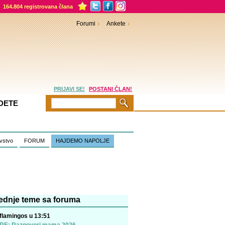
164.804 registrovana člana
Forumi
Ankete
PRIJAVI SE!
POSTANI ČLAN!
DETE
vstvo
FORUM
HAJDEMO NAPOLJE
ednje teme sa foruma
flamingos u 13:51