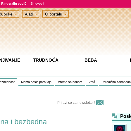
Ringerajin vodič
E-novosti
Rubrike
Alati
O portalu
NJIVANJE
TRUDNOĆA
BEBA
bezbednost
Mama posle porođaja
Vreme sa bebom
Vrtić
Porodično zakonoda
Prijavi se za newsletter!
Posl
rna i bezbedna