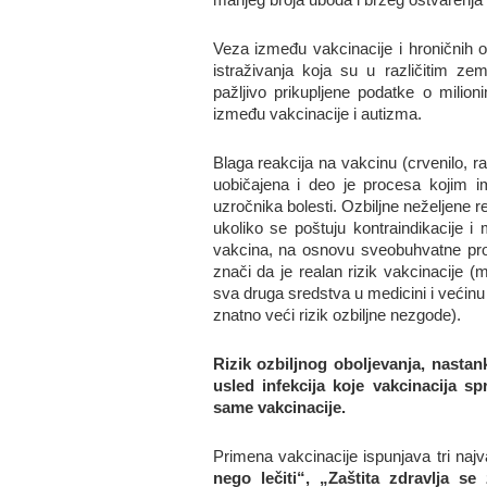
Veza između vakcinacije i hroničnih 
istraživanja koja su u različitim zeml
pažljivo prikupljene podatke o mili
između vakcinacije i autizma.
Blaga reakcija na vakcinu (crvenilo, ra
uobičajena i deo je procesa kojim i
uzročnika bolesti. Ozbiljne neželjene 
ukoliko se poštuju kontraindikacije i 
vakcina, na osnovu sveobuhvatne pro
znači da je realan rizik vakcinacije 
sva druga sredstva u medicini i većinu s
znatno veći rizik ozbiljne nezgode).
Rizik ozbiljnog oboljevanja, nastank
usled infekcija koje vakcinacija s
same vakcinacije.
Primena vakcinacije ispunjava tri na
nego lečiti“, „Zaštita zdravlja s