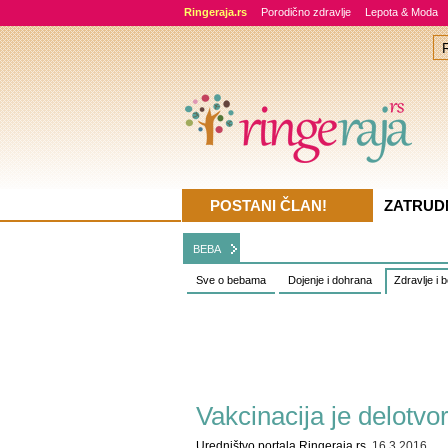
Ringeraja.rs
Porodično zdravlje
Lepota & Moda
POSTANI ČLAN!
ZATRUD
BEBA
Sve o bebama
Dojenje i dohrana
Zdravlje i 
Vakcinacija je delotvo
Uredništvo portala Ringeraja.rs
, 16.3.2016