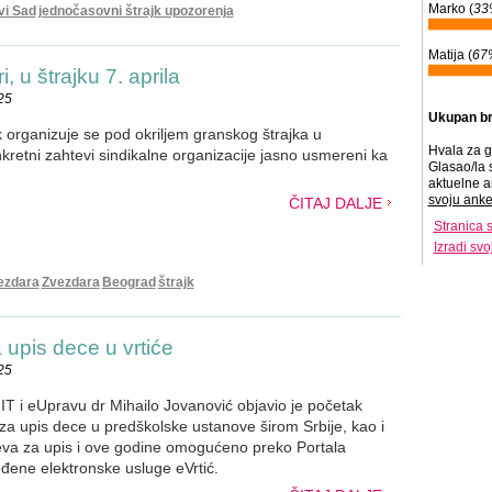
Marko (
33
vi Sad
jednočasovni štrajk upozorenja
Matija (
67
, u štrajku 7. aprila
25
Ukupan br
 organizuje se pod okriljem granskog štrajka u
Hvala za g
nkretni zahtevi sindikalne organizacije jasno usmereni ka
Glasao/la 
aktuelne a
svoju anke
ČITAJ DALJE
Stranica 
Izradi sv
ezdara
Zvezdara
Beograd
štrajk
 upis dece u vrtiće
25
 IT i eUpravu dr Mihailo Jovanović objavio je početak
za upis dece u predškolske ustanove širom Srbije, kao i
eva za upis i ove godine omogućeno preko Portala
ene elektronske usluge eVrtić.