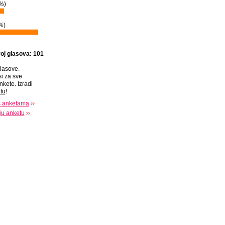
%
)
%
)
oj glasova: 101
lasove.
si za sve
nkete. Izradi
tu
!
s anketama
oju anketu