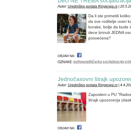
Deci NE TREBA socijalizaci
Autor:
Uredništvo portala Ringeraja.rs
| 20.5.
Da li ste primetili kol
da sve roditelje uveri k
korake, bolje da bude 
dece brinuti JEDNA os
posvećena?
OBJAVI NA:
psihoanalitičarka
socijalizacija
vrti
OZNAKE:
Jednočasovni štrajk upozor
Autor:
Uredništvo portala Ringeraja.rs
| 4.4.20
Zaposleni u PU "Radosn
štrajk upozorenja izlas
OBJAVI NA: