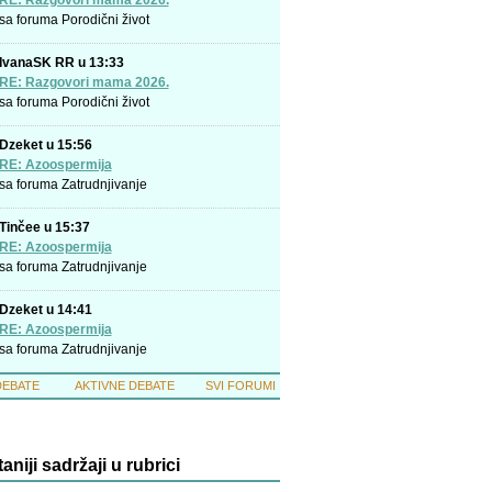
RE: Razgovori mama 2026.
sa foruma
Porodični život
IvanaSK RR u 13:33
RE: Razgovori mama 2026.
sa foruma
Porodični život
Dzeket u 15:56
RE: Azoospermija
sa foruma
Zatrudnjivanje
Tinčee u 15:37
RE: Azoospermija
sa foruma
Zatrudnjivanje
Dzeket u 14:41
RE: Azoospermija
sa foruma
Zatrudnjivanje
DEBATE
AKTIVNE DEBATE
SVI FORUMI
taniji sadržaji u rubrici