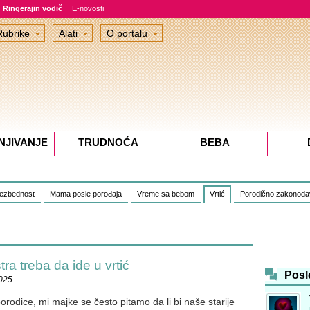
Ringerajin vodič
E-novosti
Rubrike
Alati
O portalu
NJIVANJE
TRUDNOĆA
BEBA
bezbednost
Mama posle porođaja
Vreme sa bebom
Vrtić
Porodično zakonoda
tra treba da ide u vrtić
Posl
2025
orodice, mi majke se često pitamo da li bi naše starije