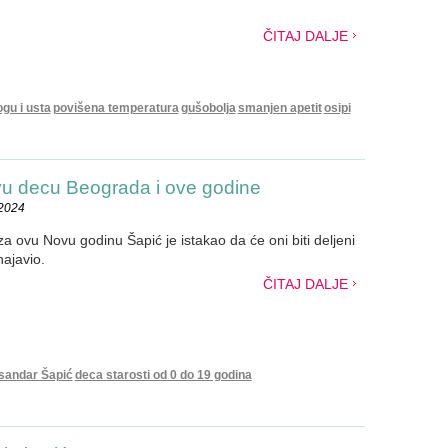
ČITAJ DALJE
gu i usta
povišena temperatura
gušobolja
smanjen apetit
osipi
u decu Beograda i ove godine
.2024
 ovu Novu godinu Šapić je istakao da će oni biti deljeni
najavio.
ČITAJ DALJE
sandar Šapić
deca starosti od 0 do 19 godina