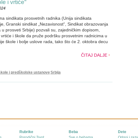
e i vrtiće"
2024
vna sindikata prosvetnih radnika (Unija sindikata
je, Granski sindikat „Nezavisnost“, Sindikat obrazovanja
a u prosveti Srbije) pozvali su, zajedničkim dopisom,
 u vrtiće i škole da pruže podršku prosvetnim radnicima u
ije škole i bolje uslove rada, tako što će 2. oktobra decu
ČITAJ DALJE
škole i predškolske ustanove
Srbija
Rubrike
Beba
Dete
e
Porodični život
Sve o bebama
Odgoj i razv