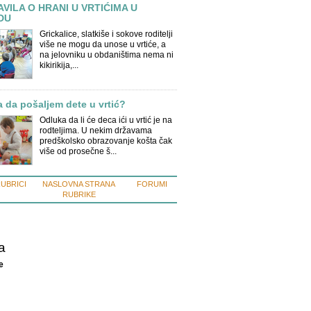
VILA O HRANI U VRTIĆIMA U
DU
Grickalice, slatkiše i sokove roditelji
više ne mogu da unose u vrtiće, a
na jelovniku u obdaništima nema ni
kikirikija,...
ba da pošaljem dete u vrtić?
Odluka da li će deca ići u vrtić je na
rodteljima. U nekim državama
predškolsko obrazovanje košta čak
više od prosečne š...
RUBRICI
NASLOVNA STRANA
FORUMI
RUBRIKE
a
e