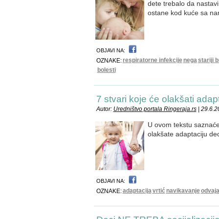
dete trebalo da nastavi 
ostane kod kuće sa na
OBJAVI NA:
respiratorne infekcije
nega
stariji b
OZNAKE:
bolesti
7 stvari koje će olakšati adapt
Autor:
Uredništvo portala Ringeraja.rs
| 29.6.
U ovom tekstu saznaćete
olakšate adaptaciju dec
OBJAVI NA:
adaptacija
vrtić
navikavanje
odvaja
OZNAKE: