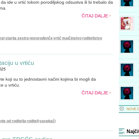
da ide u vrtić tokom porodiljskog odsustva ili bi trebalo da
ma.
ČITAJ DALJE
rat
starija sestra
novorođenče
vrtić
majčinstvo
roditeljstvo
aciju u vrtiću
2025
 koji su to jednostavni načini kojima bi mogli da
e u vrtiću.
ČITAJ DALJE
NOVE 
nje od roditelja
roditelj
vaspitači
Najči