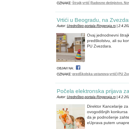
štrajk
vrtić
Radosno detinjstvo. No
OZNAKE:
Vrtići u Beogradu, na Zvezdari
Autor:
Uredništvo portala Ringeraja.rs
| 2.4.20
Ovaj jednodnevni štrajk
predškolstvu, ali su ko
PU Zvezdara.
OBJAVI NA:
predškolska ustanova
vrtići
PU Zv
OZNAKE:
Počela elektronska prijava za
Autor:
Uredništvo portala Ringeraja.rs
| 4.2.20
Direktor Kancelarije za
ovogodišnjih konkursa 
da je podnošenje zaht
eUprava putem unapređ