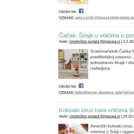
OBJAVI NA:
upis u vrtić
eUprava
elektronska pr
OZNAKE:
Čačak: Štrajk u vrtićima u po
Autor:
Uredništvo portala Ringeraja.rs
| 2.2.20
Gradonačelnik Čačka Mi
predškolskoj ustanovi 
jednodnevni štrajk i o
roditeljima.
OBJAVI NA:
jednodnevna obustava rada
čačans
OZNAKE:
Koksaki virus hara vrtićima š
Autor:
Uredništvo portala Ringeraja.rs
| 29.10
Američki koksaki virus,
vrtićima u Srbiji i reg