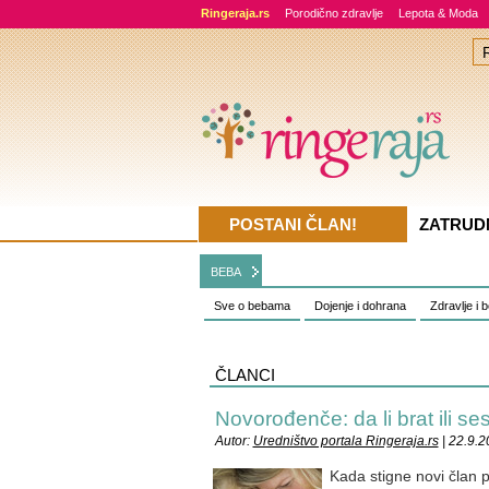
Ringeraja.rs
Porodično zdravlje
Lepota & Moda
POSTANI ČLAN!
ZATRUD
BEBA
Sve o bebama
Dojenje i dohrana
Zdravlje i 
ČLANCI
Novorođenče: da li brat ili ses
Autor:
Uredništvo portala Ringeraja.rs
| 22.9.
Kada stigne novi član p