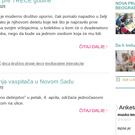
ja pre TREĆE godine
NOVA PRA
2025
BEOGRA
iko je moderno društvo uporno, čak pomalo napadno u želji
ako je njihovom detetu koje tek što je napravilo prve
sa svojim vršnjacima, u kolektivu u kom će o dvadesetoro
oba, nego da bude sa jednom osobom koja će mu biti
Da li tre
ČITAJ DALJE
ć
deca
društvo druge dece
međusobne interakcije
SVE U 
enja vaspitača u Novom Sadu
25
o detinjstvo" u petak, 4. aprila, održaće jednočasovni
kom na ulice.
Anket
ČITAJ DALJE
musko im
pisuljica
lepse je: