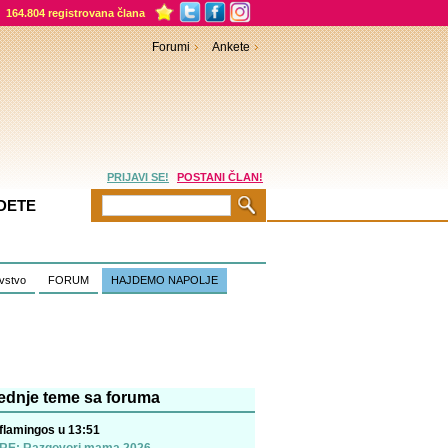
164.804 registrovana člana
Forumi
Ankete
PRIJAVI SE!
POSTANI ČLAN!
DETE
vstvo
FORUM
HAJDEMO NAPOLJE
ednje teme sa foruma
flamingos u 13:51