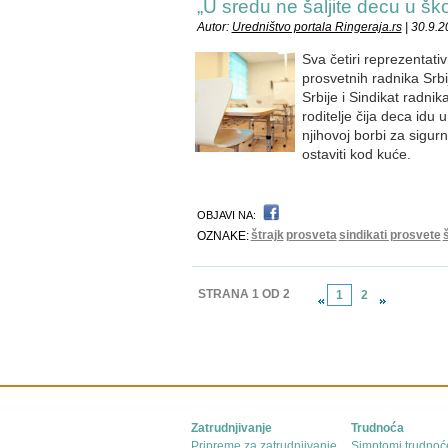
„U sredu ne šaljite decu u škol
Autor:
Uredništvo portala Ringeraja.rs
| 30.9.
Sva četiri reprezentati
prosvetnih radnika Srbi
Srbije i Sindikat radnik
roditelje čija deca idu
njihovoj borbi za sigurn
ostaviti kod kuće.
OBJAVI NA:
štrajk
prosveta
sindikati prosvete
OZNAKE:
STRANA 1 OD 2
1
2
Zatrudnjivanje
Trudnoća
Pripreme za zatrudnjivanje
Simptomi trudnoć