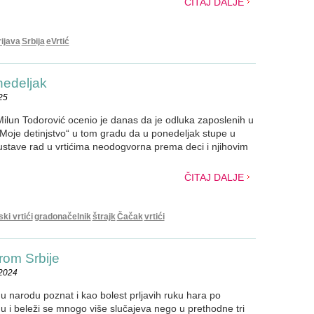
ČITAJ DALJE
ijava
Srbija
eVrtić
nedeljak
25
lun Todorović ocenio je danas da je odluka zaposlenih u
„Moje detinjstvo“ u tom gradu da u ponedeljak stupe u
bustave rad u vrtićima neodogvorna prema deci i njihovim
ČITAJ DALJE
ki vrtići
gradonačelnik
štrajk
Čačak
vrtići
irom Srbije
.2024
 u narodu poznat i kao bolest prljavih ruku hara po
ionu i beleži se mnogo više slučajeva nego u prethodne tri