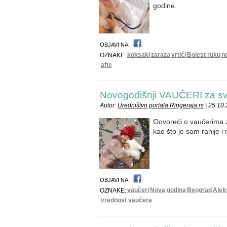
godine.
OBJAVI NA:
koksaki
zaraza
vrtići
Bolest ruku
no
OZNAKE:
afte
Novogodišnji VAUČERI za sv
Autor:
Uredništvo portala Ringeraja.rs
| 25.10
Govoreći o vaučerima za
kao što je sam ranije i 
OBJAVI NA:
vaučeri
Nova godina
Beograd
Alek
OZNAKE:
vrednost vaučera