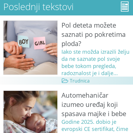
Poslednji tekstovi
Pol deteta možete
saznati po pokretima
ploda?
Iako ste možda izrazili želju
da ne saznate pol svoje
bebe tokom pregleda,
radoznalost je i dalje...
Trudnica
Automehaničar
izumeo uređaj koji
spasava majke i bebe
Godine 2025. dobio je
evropski CE sertifikat, čime