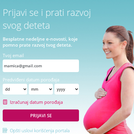
Prijavi se i prati razvoj
svog deteta
Besplatne nedeljne e-novosti, koje
pomno prate razvoj tvog deteta.
Tvoj email
Predviđeni datum porođaja
Izračunaj datum porođaja
PRIJAVI SE
Opšti uslovi korišćenja portala