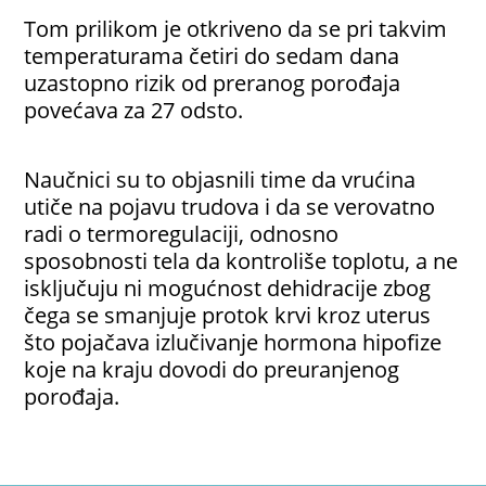
Tom prilikom je otkriveno da se pri takvim
temperaturama četiri do sedam dana
uzastopno rizik od preranog porođaja
povećava za 27 odsto.
Naučnici su to objasnili time da vrućina
utiče na pojavu trudova i da se verovatno
radi o termoregulaciji, odnosno
sposobnosti tela da kontroliše toplotu, a ne
isključuju ni mogućnost dehidracije zbog
čega se smanjuje protok krvi kroz uterus
što pojačava izlučivanje hormona hipofize
koje na kraju dovodi do preuranjenog
porođaja.