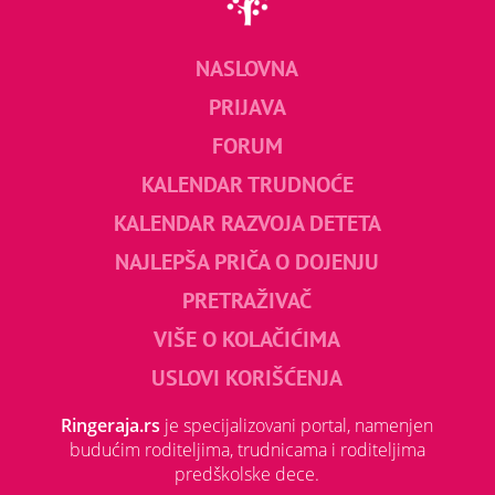
NASLOVNA
PRIJAVA
FORUM
KALENDAR TRUDNOĆE
KALENDAR RAZVOJA DETETA
NAJLEPŠA PRIČA O DOJENJU
PRETRAŽIVAČ
VIŠE O KOLAČIĆIMA
USLOVI KORIŠĆENJA
Ringeraja.rs
je specijalizovani portal, namenjen
budućim roditeljima, trudnicama i roditeljima
predškolske dece.