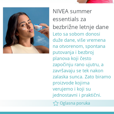
NIVEA summer
essentials za
bezbrižne letnje dane
Leto sa sobom donosi
duže dane, više vremena
na otvorenom, spontana
putovanja i bezbroj
planova koji često
započinju rano ujutru, a
završavaju se tek nakon
zalaska sunca. Zato biramo
proizvode kojima
verujemo i koji su
jednostavni i praktični.
Oglasna poruka