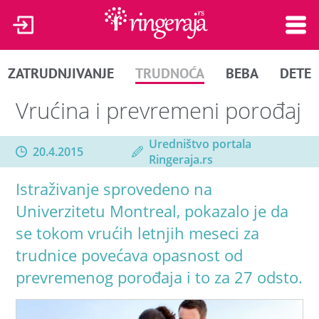
ZATRUDNJIVANJE
TRUDNOĆA
BEBA
DETE
Vrućina i prevremeni porođaj
Uredništvo portala
20.4.2015
Ringeraja.rs
Istraživanje sprovedeno na
Univerzitetu Montreal, pokazalo je da
se tokom vrućih letnjih meseci za
trudnice povećava opasnost od
prevremenog porođaja i to za 27 odsto.