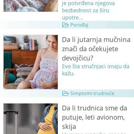
je potvrđena njegova
bezbednost za širu
upotre...
Porođaj
Da li jutarnja mučnina
znači da očekujete
devojčicu?
Evo šta stručnjaci imaju da
kažu.
Simptomi trudnoće
Da li trudnica sme da
putuje, leti avionom,
skija