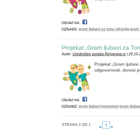
OBJAVI NA:
gram ljubavi za tonu zdravlja
gram 
OZNAKE:
Projekat „Gram ljubavi za Ton
Autor:
Uredništvo portala Ringeraja.rs
| 29.10
Projekat „Gram ljubavi 
odgovornosti, donosi pu
OBJAVI NA:
gram ljubavi
humanost
gram ljubav
OZNAKE:
STRANA 1 OD 1
1