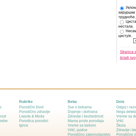
Уклоњ
хируршки 
трудноће.
Циста
нестала.
Нисам
цисту/е.
Stranica 
Izradi sv
Rubrike
Beba
Dete
e
Porodični život
Sve o bebama
Odgoj i razv
Porodično zdravlje
Dojenje i dohrana
Nega detet
nost
Lepota & Moda
Zdravlje i bezbednost
Vreme sa d
 bebe
Porodica porodici
Mama posle porođaja
Vrtić
Igrice
Vreme sa bebom
Škola
Vrtić, jaslice
Zdravlje i 
Porodično zakonodavstvo
Porodično 