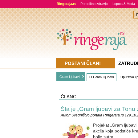
Ringeraja.rs
Porodično zdravlje
Lepota & Moda
POSTANI ČLAN!
ZATRUD
Gram Ljubavi
O Gramu ljubavi
Uputstva i p
ČLANCI
Šta je „Gram ljubavi za Tonu 
Autor:
Uredništvo portala Ringeraja.rs
| 29.10
Projekat „Gram ljubavi
akcija koja podstiče kr
bolje sutra.