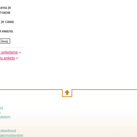
ена је
током
 је сама
 имала
s anketama
oju anketu
oj
a
etetom
bezbednost
zakonodavstvo