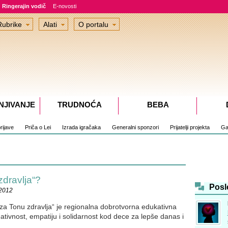
Ringerajin vodič
E-novosti
Rubrike
Alati
O portalu
NJIVANJE
TRUDNOĆA
BEBA
rijave
Priča o Lei
Izrada igračaka
Generalni sponzori
Prijatelji projekta
Gal
zdravlja“?
Posl
.2012
 za Tonu zdravlja“ je regionalna dobrotvorna edukativna
eativnost, empatiju i solidarnost kod dece za lepše danas i