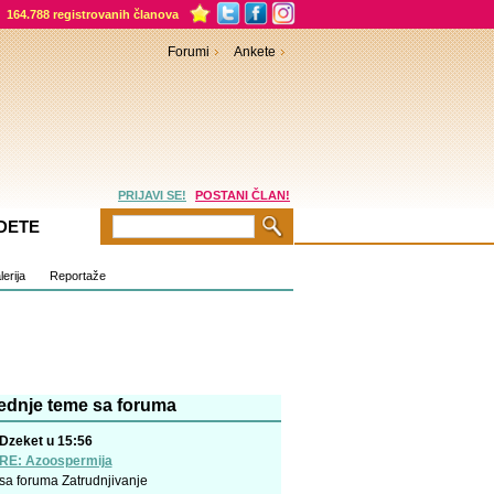
164.788 registrovanih članova
Forumi
Ankete
PRIJAVI SE!
POSTANI ČLAN!
DETE
erija
Reportaže
ednje teme sa foruma
Dzeket u 15:56
RE: Azoospermija
sa foruma
Zatrudnjivanje