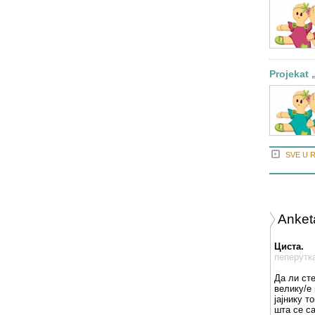
Projekat 
SVE U 
Anket
Циста.
пеперутк
Да ли ст
велику/е 
јајнику т
шта се с