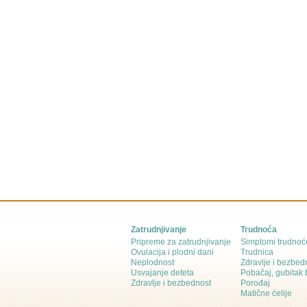
Zatrudnjivanje
Trudnoća
Pripreme za zatrudnjivanje
Simptomi trudnoć
Ovulacija i plodni dani
Trudnica
Neplodnost
Zdravlje i bezbed
Usvajanje deteta
Pobačaj, gubitak
Zdravlje i bezbednost
Porođaj
Matične ćelije