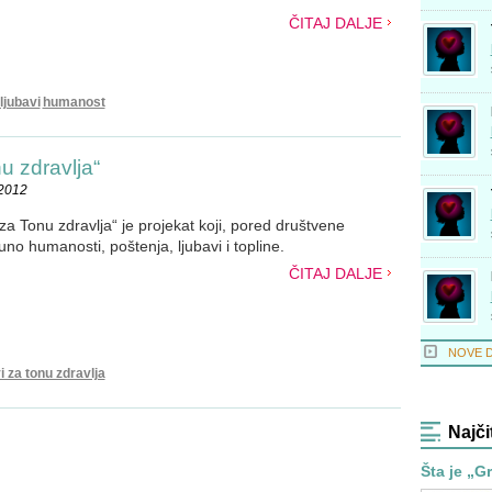
ČITAJ DALJE
ljubavi
humanost
u zdravlja“
.2012
za Tonu zdravlja“ je projekat koji, pored društvene
no humanosti, poštenja, ljubavi i topline.
ČITAJ DALJE
NOVE 
i za tonu zdravlja
Najči
Šta je „G