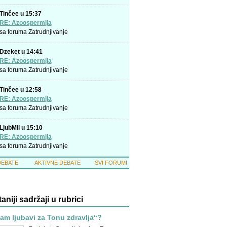
Tinčee u 15:37
RE: Azoospermija
sa foruma
Zatrudnjivanje
Dzeket u 14:41
RE: Azoospermija
sa foruma
Zatrudnjivanje
Tinčee u 12:58
RE: Azoospermija
sa foruma
Zatrudnjivanje
LjubMil u 15:10
RE: Azoospermija
sa foruma
Zatrudnjivanje
DEBATE
AKTIVNE DEBATE
SVI FORUMI
taniji sadržaji u rubrici
ram ljubavi za Tonu zdravlja“?