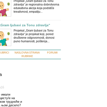
Projekat „Gram ljubavi za Tonu
zdravlja“ je regionalna dobrotvorna
edukativna akcija koja podstiče
kreativnost, empatiju...
„Gram ljubavi za Tonu zdravlja“
Projekat „Gram ljubavi za Tonu
zdravlja“ je projekat koji, pored
društvene odgovornosti, donosi
puno humanosti, poštenja...
RUBRICI
NASLOVNA STRANA
FORUMI
RUBRIKE
a
а16
е имали
цисту/е на
оком трудноће и
а њом десило?