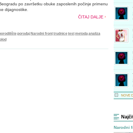
u Beogradu po završetku obuke zaposlenih počinje primenu
e dijagnostike.
ČITAJ DALJE
porodilište
porođaj
Narodni front
trudnice
test
metoda
analiza
plod
NOVE 
Najči
Narodni f