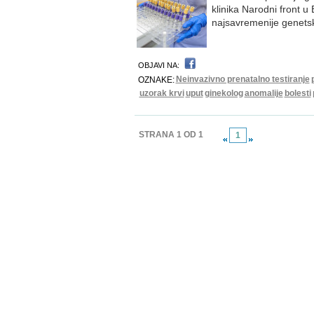
klinika Narodni front 
najsavremenije genetsk
OBJAVI NA:
Neinvazivno prenatalno testiranje
OZNAKE:
uzorak krvi
uput
ginekolog
anomalije
bolesti
STRANA 1 OD 1
1