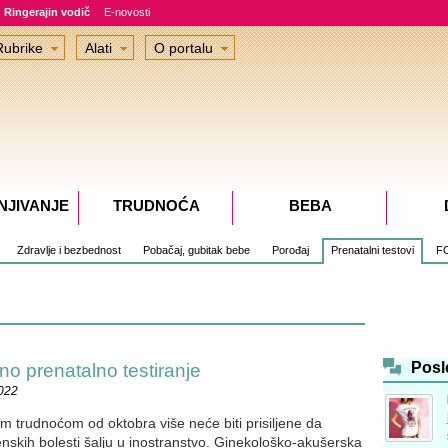
Ringerajin vodič
E-novosti
Rubrike
Alati
O portalu
NJIVANJE
TRUDNOĆA
BEBA
Zdravlje i bezbednost
Pobačaj, gubitak bebe
Porođaj
Prenatalni testovi
F
Posl
no prenatalno testiranje
2022
m trudnoćom od oktobra više neće biti prisiljene da
enskih bolesti šalju u inostranstvo. Ginekološko-akušerska