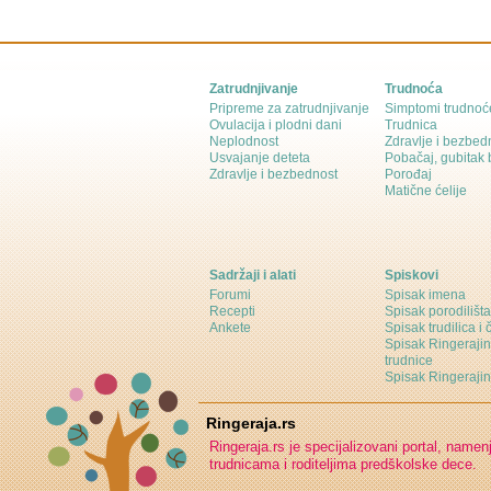
Zatrudnjivanje
Trudnoća
Pripreme za zatrudnjivanje
Simptomi trudnoć
Ovulacija i plodni dani
Trudnica
Neplodnost
Zdravlje i bezbed
Usvajanje deteta
Pobačaj, gubitak
Zdravlje i bezbednost
Porođaj
Matične ćelije
Sadržaji i alati
Spiskovi
Forumi
Spisak imena
Recepti
Spisak porodilišta
Ankete
Spisak trudilica i 
Spisak Ringeraji
trudnice
Spisak Ringeraj
Ringeraja.rs
Ringeraja.rs je specijalizovani portal, namen
trudnicama i roditeljima predškolske dece.