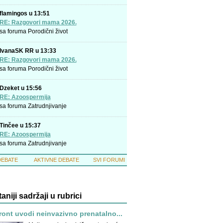
flamingos u 13:51
RE: Razgovori mama 2026.
sa foruma
Porodični život
IvanaSK RR u 13:33
RE: Razgovori mama 2026.
sa foruma
Porodični život
Dzeket u 15:56
RE: Azoospermija
sa foruma
Zatrudnjivanje
Tinčee u 15:37
RE: Azoospermija
sa foruma
Zatrudnjivanje
DEBATE
AKTIVNE DEBATE
SVI FORUMI
taniji sadržaji u rubrici
ront uvodi neinvazivno prenatalno...