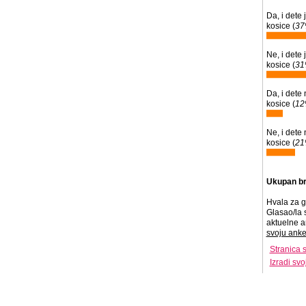
Da, i dete
kosice (
3
Ne, i dete
kosice (
3
Da, i dete
kosice (
1
Ne, i dete
kosice (
2
Ukupan br
Hvala za g
Glasao/la 
aktuelne a
svoju anke
Stranica 
Izradi sv