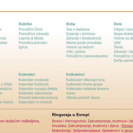
Rubrike
Beba
Dete
e
Porodični život
Sve o bebama
Odgoj i razv
Porodično zdravlje
Dojenje i dohrana
Nega detet
nost
Lepota & Moda
Zdravlje i bezbednost
Vreme sa d
 bebe
Porodica porodici
Mama posle porođaja
Vrtić
Igrice
Vreme sa bebom
Škola
Vrtić, jaslice
Zdravlje i 
Porodično zakonodavstvo
Porodično 
Dečje pesm
Kalendari
Kalkulatori
Kalendar ovulacije
Kalkulator otkucaja srca
 u Srbiji
Kalendar trudnoće
Kalkulator krvne grupe
čekalica
Kalendar razvoja deteta
Kalkulator indeksa telesne
ne
Kalendar vakcinacije
mase
Kineski kalendar polova
Tabela plodnih dana
ine mame
Kalendari i e-novosti
Ringeraja u Evropi
jen budućim roditeljima,
Bosna i Hercegovina: Zatrudnjivanje, trudnoća i d
Hrvatska: Zatrudnjivanje, trudnoća i djeca -
Ringer
Makedonija: Забременување, бременост и деца