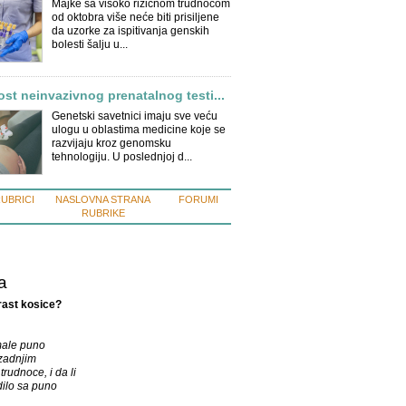
Majke sa visoko rizičnom trudnoćom
od oktobra više neće biti prisiljene
da uzorke za ispitivanja genskih
bolesti šalju u...
st neinvazivnog prenatalnog testi...
Genetski savetnici imaju sve veću
ulogu u oblastima medicine koje se
razvijaju kroz genomsku
tehnologiju. U poslednjoj d...
RUBRICI
NASLOVNA STRANA
FORUMI
RUBRIKE
a
 rast kosice?
imale puno
 zadnjim
rudnoce, i da li
dilo sa puno