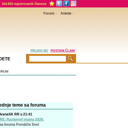
164.815 registrovanih članova
Forumi
Ankete
PRIJAVI SE!
POSTANI ČLAN!
DETE
ORUM
ednje teme sa foruma
IvanaSK RR u 21:41
RE: Razgovori mama 2026.
sa foruma
Porodični život