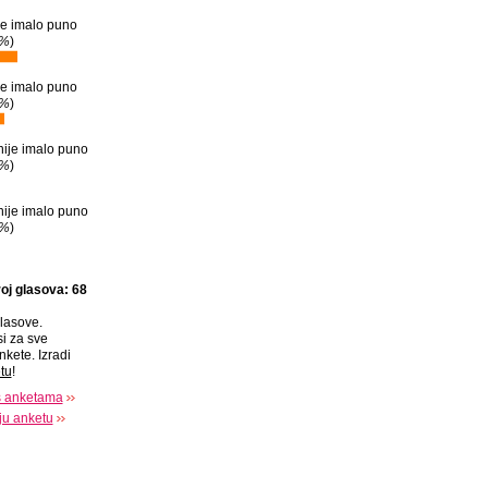
 je imalo puno
7%
)
 je imalo puno
1%
)
 nije imalo puno
2%
)
 nije imalo puno
1%
)
oj glasova: 68
lasove.
si za sve
nkete. Izradi
tu
!
s anketama
oju anketu