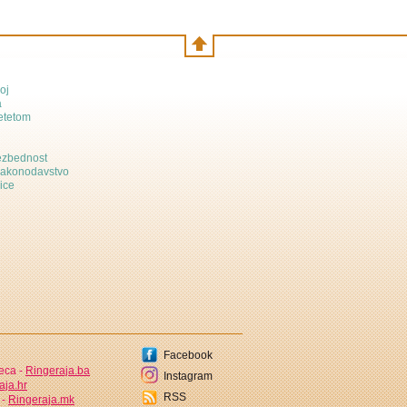
oj
a
etetom
bezbednost
zakonodavstvo
ice
Facebook
jeca -
Ringeraja.ba
Instagram
aja.hr
RSS
 -
Ringeraja.mk