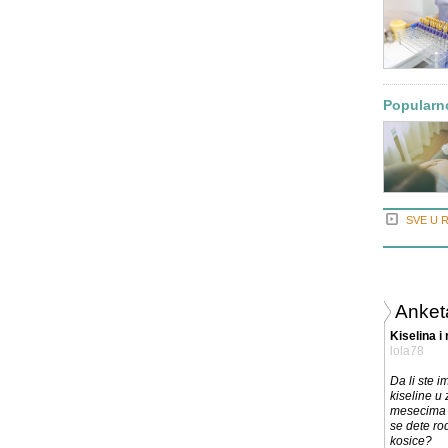
Popularno
SVE U 
Anket
Kiselina i
lola78
Da li ste 
kiseline u
mesecima t
se dete ro
kosice?