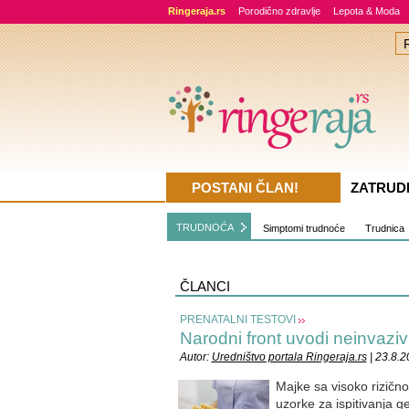
Ringeraja.rs
Porodično zdravlje
Lepota & Moda
POSTANI ČLAN!
ZATRUD
TRUDNOĆA
Simptomi trudnoće
Trudnica
ČLANCI
PRENATALNI TESTOVI
Narodni front uvodi neinvaziv
Autor:
Uredništvo portala Ringeraja.rs
| 23.8.
Majke sa visoko rizično
uzorke za ispitivanja g