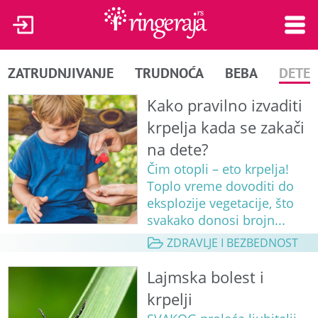
ZATRUDNJIVANJE
TRUDNOĆA
BEBA
DETE
Kako pravilno izvaditi
krpelja kada se zakači
na dete?
Čim otopli – eto krpelja!
Toplo vreme dovoditi do
eksplozije vegetacije, što
svakako donosi brojn...
ZDRAVLJE I BEZBEDNOST
Lajmska bolest i
krpelji