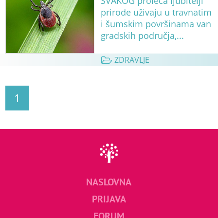
SVAKOG proleća ljubitelji
prirode uživaju u travnatim
i šumskim površinama van
gradskih područja,...
ZDRAVLJE
1
NASLOVNA
PRIJAVA
FORUM