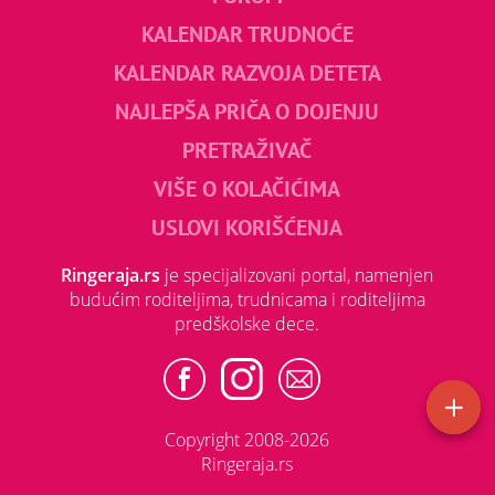
KALENDAR TRUDNOĆE
KALENDAR RAZVOJA DETETA
NAJLEPŠA PRIČA O DOJENJU
PRETRAŽIVAČ
VIŠE O KOLAČIĆIMA
USLOVI KORIŠĆENJA
Ringeraja.rs
je specijalizovani portal, namenjen
budućim roditeljima, trudnicama i roditeljima
predškolske dece.
Copyright 2008-2026
Ringeraja.rs