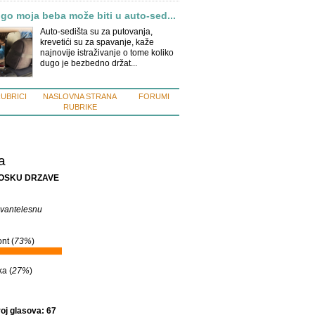
go moja beba može biti u auto-sed...
Auto-sedišta su za putovanja,
krevetići su za spavanje, kaže
najnovije istraživanje o tome koliko
dugo je bezbedno držat...
RUBRICI
NASLOVNA STRANA
FORUMI
RUBRIKE
a
ROSKU DRZAVE
 vantelesnu
nt (
73%
)
a (
27%
)
oj glasova: 67