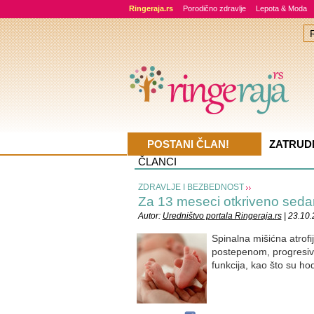
Ringeraja.rs
Porodično zdravlje
Lepota & Moda
POSTANI ČLAN!
ZATRUD
ČLANCI
ZDRAVLJE I BEZBEDNOST
Za 13 meseci otkriveno sed
Autor:
Uredništvo portala Ringeraja.rs
| 23.10
Spinalna mišićna atrofij
postepenom, progresivn
funkcija, kao što su ho