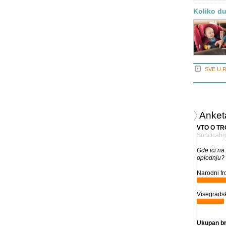
Koliko du
SVE U 
Anket
VTO O T
Suncicabg
Gde ici na
oplodnju?
Narodni fro
Visegradsk
Ukupan br