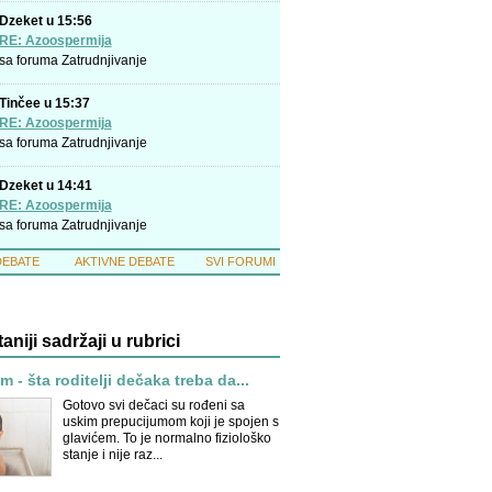
Dzeket u 15:56
RE: Azoospermija
sa foruma
Zatrudnjivanje
Tinčee u 15:37
RE: Azoospermija
sa foruma
Zatrudnjivanje
Dzeket u 14:41
RE: Azoospermija
sa foruma
Zatrudnjivanje
DEBATE
AKTIVNE DEBATE
SVI FORUMI
taniji sadržaji u rubrici
 - šta roditelji dečaka treba da...
Gotovo svi dečaci su rođeni sa
uskim prepucijumom koji je spojen s
glavićem. To je normalno fiziološko
stanje i nije raz...