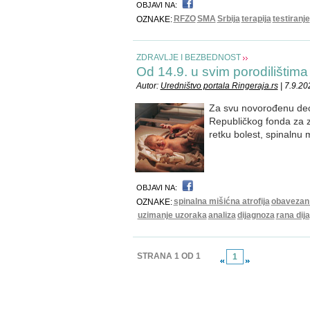
OBJAVI NA:
RFZO
SMA
Srbija
terapija
testiranje
OZNAKE:
ZDRAVLJE I BEZBEDNOST
Od 14.9. u svim porodilištim
Autor:
Uredništvo portala Ringeraja.rs
| 7.9.20
Za svu novorođenu decu
Republičkog fonda za z
retku bolest, spinalnu m
OBJAVI NA:
spinalna mišićna atrofija
obavezan 
OZNAKE:
uzimanje uzoraka
analiza
dijagnoza
rana dij
STRANA 1 OD 1
1