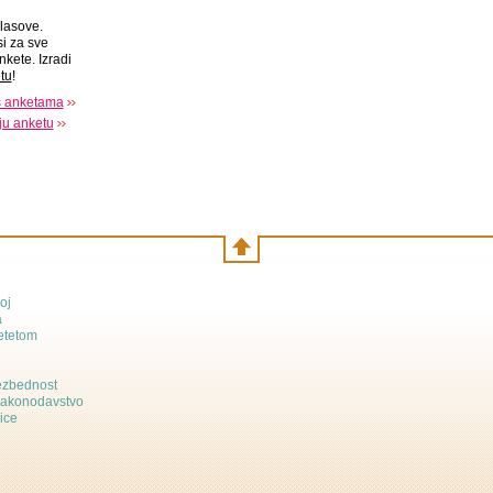
lasove.
si za sve
nkete. Izradi
tu
!
s anketama
oju anketu
oj
a
etetom
bezbednost
zakonodavstvo
ice