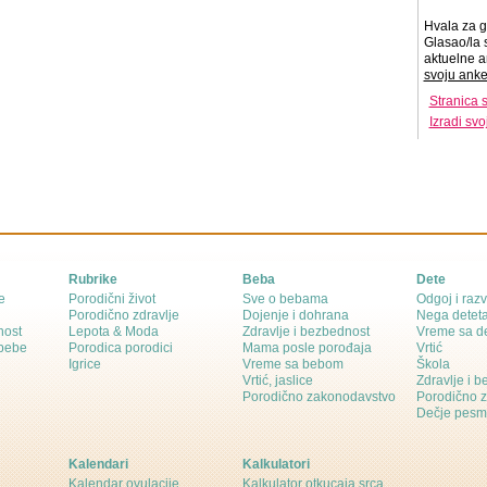
Hvala za g
Glasao/la 
aktuelne a
svoju anke
Stranica 
Izradi sv
Rubrike
Beba
Dete
e
Porodični život
Sve o bebama
Odgoj i razv
Porodično zdravlje
Dojenje i dohrana
Nega detet
nost
Lepota & Moda
Zdravlje i bezbednost
Vreme sa d
 bebe
Porodica porodici
Mama posle porođaja
Vrtić
Igrice
Vreme sa bebom
Škola
Vrtić, jaslice
Zdravlje i 
Porodično zakonodavstvo
Porodično 
Dečje pesm
Kalendari
Kalkulatori
Kalendar ovulacije
Kalkulator otkucaja srca