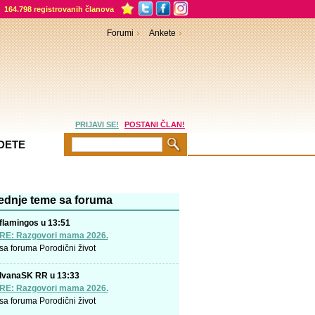
164.798 registrovanih članova
Forumi
Ankete
PRIJAVI SE!
POSTANI ČLAN!
DETE
ednje teme sa foruma
flamingos u 13:51
RE: Razgovori mama 2026.
sa foruma
Porodični život
IvanaSK RR u 13:33
RE: Razgovori mama 2026.
sa foruma
Porodični život