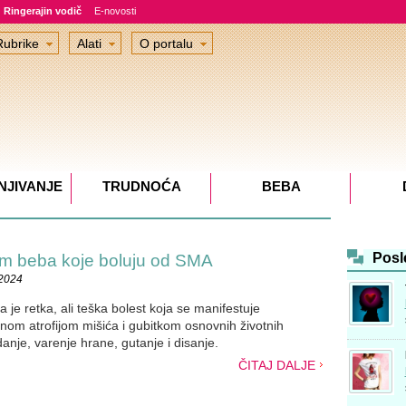
Ringerajin vodič
E-novosti
Rubrike
Alati
O portalu
NJIVANJE
TRUDNOĆA
BEBA
Posl
am beba koje boluju od SMA
.2024
a je retka, ali teška bolest koja se manifestuje
om atrofijom mišića i gubitkom osnovnih životnih
danje, varenje hrane, gutanje i disanje.
ČITAJ DALJE