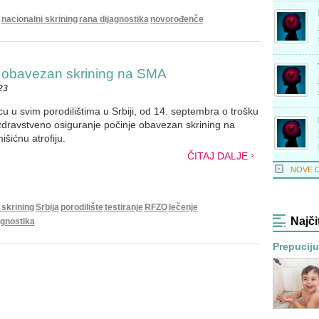
nacionalni skrining
rana dijagnostika
novorođenče
a obavezan skrining na SMA
23
 u svim porodilištima u Srbiji, od 14. septembra o trošku
dravstveno osiguranje počinje obavezan skrining na
išićnu atrofiju.
ČITAJ DALJE
NOVE 
skrining
Srbija
porodilište
testiranje
RFZO
lečenje
Najči
agnostika
Prepucijum