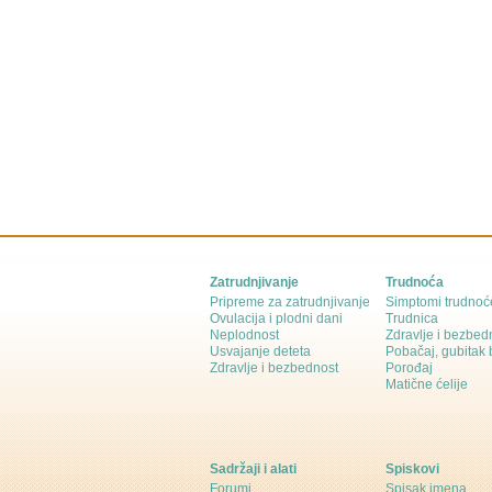
Zatrudnjivanje
Trudnoća
Pripreme za zatrudnjivanje
Simptomi trudnoć
Ovulacija i plodni dani
Trudnica
Neplodnost
Zdravlje i bezbed
Usvajanje deteta
Pobačaj, gubitak
Zdravlje i bezbednost
Porođaj
Matične ćelije
Sadržaji i alati
Spiskovi
Forumi
Spisak imena