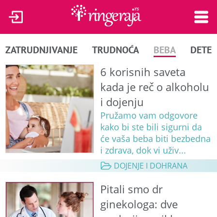
ZATRUDNJIVANJE
TRUDNOĆA
BEBA
DETE
6 korisnih saveta
kada je reč o alkoholu
i dojenju
Pružamo vam odgovore
kako bi ste bili sigurni da
će vaša beba biti bezbedna
i zdrava, dok vi uživ...
DOJENJE I DOHRANA
Pitali smo dr
ginekologa: dve