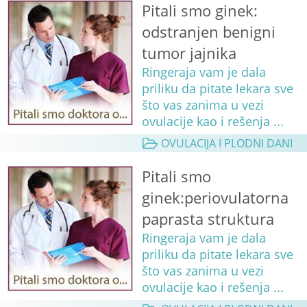
Pitali smo ginek:
odstranjen benigni
tumor jajnika
Ringeraja vam je dala
priliku da pitate lekara sve
što vas zanima u vezi
ovulacije kao i rešenja ...
OVULACIJA I PLODNI DANI
Pitali smo
ginek:periovulatorna
paprasta struktura
Ringeraja vam je dala
priliku da pitate lekara sve
što vas zanima u vezi
ovulacije kao i rešenja ...