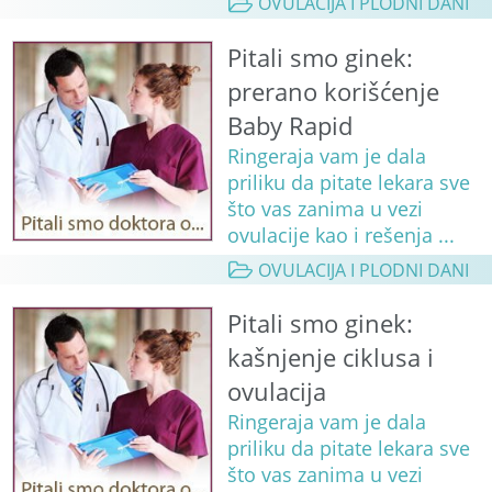
OVULACIJA I PLODNI DANI
Pitali smo ginek:
prerano korišćenje
Baby Rapid
Ringeraja vam je dala
priliku da pitate lekara sve
što vas zanima u vezi
ovulacije kao i rešenja ...
OVULACIJA I PLODNI DANI
Pitali smo ginek:
kašnjenje ciklusa i
ovulacija
Ringeraja vam je dala
priliku da pitate lekara sve
što vas zanima u vezi