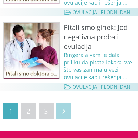
ovulacije kao i rešenja ...
OVULACIJA I PLODNI DANI
Pitali smo ginek: Jod
negativna proba i
ovulacija
Ringeraja vam je dala
priliku da pitate lekara sve
što vas zanima u vezi
ovulacije kao i rešenja ...
OVULACIJA I PLODNI DANI
1
2
3