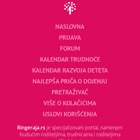
NASLOVNA
PRIJAVA
FORUM
KALENDAR TRUDNOĆE
KALENDAR RAZVOJA DETETA
NAJLEPŠA PRIČA O DOJENJU
PRETRAŽIVAČ
VIŠE O KOLAČIĆIMA
USLOVI KORIŠĆENJA
Ringeraja.rs
je specijalizovani portal, namenjen
budućim roditeljima, trudnicama i roditeljima