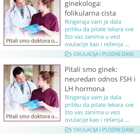
ginekologa:
folikularna cista
Ringeraja vam je dala
priliku da pitate lekara sve
što vas zanima u vezi
ovulacije kao i rešenja ...
OVULACIJA I PLODNI DANI
Pitali smo ginek:
neuredan odnos FSH i
LH hormona
Ringeraja vam je dala
priliku da pitate lekara sve
što vas zanima u vezi
ovulacije kao i rešenja ...
OVULACIJA I PLODNI DANI