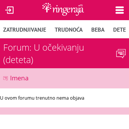
ZATRUDNJIVANJE
TRUDNOĆA
BEBA
DETE
Forum: U očekivanju
(deteta)
Imena
U ovom forumu trenutno nema objava