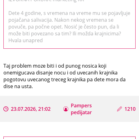
Dete 4 godine, s vremena na vreme mu se pojavljuje
pojačana salivacija. Nakon nekog vremena se
povuče, pa počne opet. Nosić je često pun, da li
može biti povezano sa tim? Ili možda krajnicima?
Hvala unapred
Taj problem moze biti i od punog nosica koji
onemigucava disanje nocu i od uvecanih krajnika
pogotovu uvecanog treceg krajnika pa dete mora da
dise na usta.
Pampers
23.07.2026, 21:02
1210
pedijatar