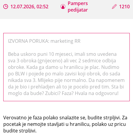
Pampers
12.07.2026, 02:52
1210
pedijatar
IZVORNA PORUKA: marketing RR
Beba uskoro puni 10 mjeseci, imali smo uvedena
sva 3 obroka (gnijeceno) ali vec 2 sedmice odbija
obroke. Kada ga damo u hranilicu je plac. Nudimo
po BLW i pojede po malo zavisi koji obrok, do sada
nikada sva 3. Mlijeko pije normalno. Da napomenem
da je bio i prehladjen ali to je pocelo pred tim. Sta bi
moglo da bude? Zubici? Faza? Hvala na odgovoru!
Verovatno je faza polako snalazite se, budite strpljivi. Za
pocetak je nemojte stavljati u hranilicu, polako uz pricu
budite strpljivi.