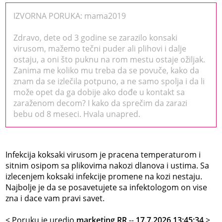
IZVORNA PORUKA: mama2019
Zdravo, dete od 3 godine se zarazilo konsaki
virusom, mažemo tečni puder ali plihovi i dalje
ostaju, a oni što puknu na rom mestu ostaje ožiljak.
Zanima me koliko mu treba da se povuče, kako da
znam da se izlečila potpuno, a ne samo spolja i da li
može opet da ga dobije ako dođe u kontakt sa
zaraženom decom? I kako da sprečim da zarazi
bebu od 8 meseci. Hvala unapred.
Infekcija koksaki virusom je pracena temperaturom i
sitnim osipom sa plikovima nakozi dlanova i ustima. Sa
izlecenjem koksaki infekcije promene na kozi nestaju.
Najbolje je da se posavetujete sa infektologom on vise
zna i dace vam pravi savet.
< Poruku je uredio
marketing RR
--
17.7.2026 13:45:34
>