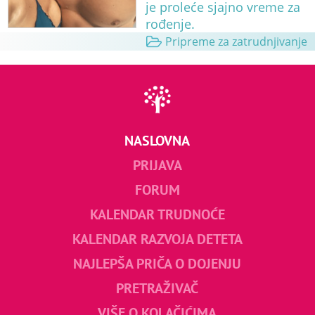
je proleće sjajno vreme za
rođenje.
Pripreme za zatrudnjivanje
NASLOVNA
PRIJAVA
FORUM
KALENDAR TRUDNOĆE
KALENDAR RAZVOJA DETETA
NAJLEPŠA PRIČA O DOJENJU
PRETRAŽIVAČ
VIŠE O KOLAČIĆIMA