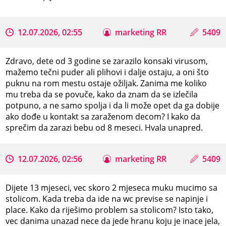
12.07.2026, 02:55
marketing RR
5409
Zdravo, dete od 3 godine se zarazilo konsaki virusom,
mažemo tečni puder ali plihovi i dalje ostaju, a oni što
puknu na rom mestu ostaje ožiljak. Zanima me koliko
mu treba da se povuče, kako da znam da se izlečila
potpuno, a ne samo spolja i da li može opet da ga dobije
ako dođe u kontakt sa zaraženom decom? I kako da
sprečim da zarazi bebu od 8 meseci. Hvala unapred.
12.07.2026, 02:56
marketing RR
5409
Dijete 13 mjeseci, vec skoro 2 mjeseca muku mucimo sa
stolicom. Kada treba da ide na wc previse se napinje i
place. Kako da riješimo problem sa stolicom? Isto tako,
vec danima unazad nece da jede hranu koju je inace jela,