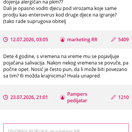
dojenja alergičan na pkm??
Dali je opasno voditi djecu pod virozama koje same
prodju kao enterovirus kod druge djece na igranje?
(tako rade suprugova obitelj
12.07.2026, 03:05
marketing RR
5409
Dete 4 godine, s vremena na vreme mu se pojavljuje
pojačana salivacija. Nakon nekog vremena se povuče, pa
počne opet. Nosić je često pun, da li može biti povezano
sa tim? Ili možda krajnicima? Hvala unapred
Pampers
23.07.2026, 21:01
1210
pedijatar
IZVORNA PORUKA: marketing RR