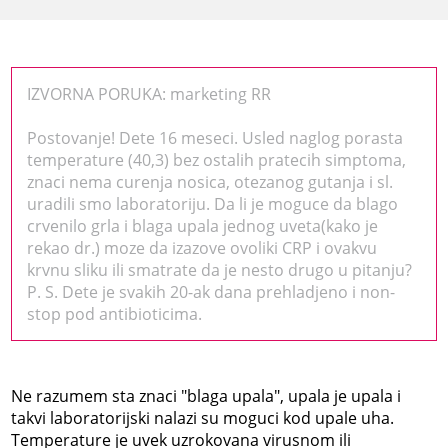
IZVORNA PORUKA: marketing RR
Postovanje! Dete 16 meseci. Usled naglog porasta
temperature (40,3) bez ostalih pratecih simptoma,
znaci nema curenja nosica, otezanog gutanja i sl.
uradili smo laboratoriju. Da li je moguce da blago
crvenilo grla i blaga upala jednog uveta(kako je
rekao dr.) moze da izazove ovoliki CRP i ovakvu
krvnu sliku ili smatrate da je nesto drugo u pitanju?
P. S. Dete je svakih 20-ak dana prehladjeno i non-
stop pod antibioticima.
Ne razumem sta znaci "blaga upala", upala je upala i
takvi laboratorijski nalazi su moguci kod upale uha.
Temperature je uvek uzrokovana virusnom ili