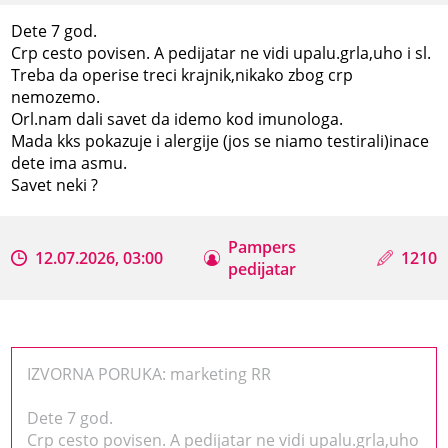
Dete 7 god.
Crp cesto povisen. A pedijatar ne vidi upalu.grla,uho i sl.
Treba da operise treci krajnik,nikako zbog crp
nemozemo.
Orl.nam dali savet da idemo kod imunologa.
Mada kks pokazuje i alergije (jos se niamo testirali)inace
dete ima asmu.
Savet neki ?
Pampers
12.07.2026, 03:00
1210
pedijatar
IZVORNA PORUKA: marketing RR
Dete 7 god.
Crp cesto povisen. A pedijatar ne vidi upalu.grla,uho