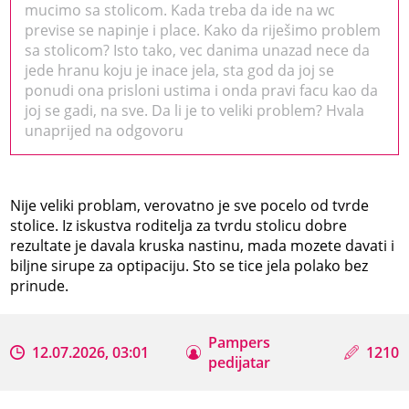
mucimo sa stolicom. Kada treba da ide na wc
previse se napinje i place. Kako da riješimo problem
sa stolicom? Isto tako, vec danima unazad nece da
jede hranu koju je inace jela, sta god da joj se
ponudi ona prisloni ustima i onda pravi facu kao da
joj se gadi, na sve. Da li je to veliki problem? Hvala
unaprijed na odgovoru
Nije veliki problam, verovatno je sve pocelo od tvrde
stolice. Iz iskustva roditelja za tvrdu stolicu dobre
rezultate je davala kruska nastinu, mada mozete davati i
biljne sirupe za optipaciju. Sto se tice jela polako bez
prinude.
Pampers
12.07.2026, 03:01
1210
pedijatar