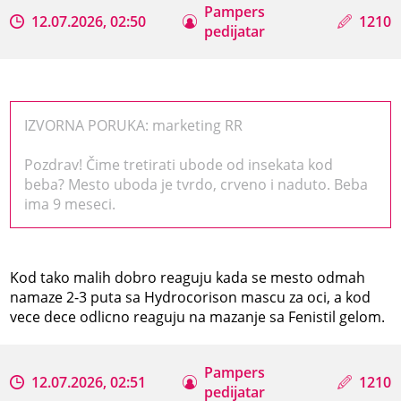
Pampers
12.07.2026, 02:50
1210
pedijatar
IZVORNA PORUKA: marketing RR
Pozdrav! Čime tretirati ubode od insekata kod
beba? Mesto uboda je tvrdo, crveno i naduto. Beba
ima 9 meseci.
Kod tako malih dobro reaguju kada se mesto odmah
namaze 2-3 puta sa Hydrocorison mascu za oci, a kod
vece dece odlicno reaguju na mazanje sa Fenistil gelom.
Pampers
12.07.2026, 02:51
1210
pedijatar