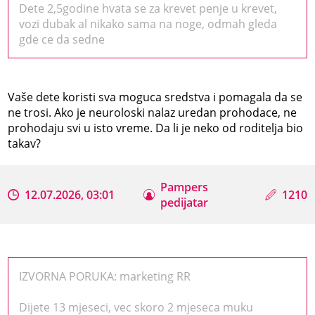
Dete 2,5godine hvata se za krevet penje u krevet,
vozi dubak al nikako sama na noge, odmah gleda
gde ce da sedne
Vaše dete koristi sva moguca sredstva i pomagala da se
ne trosi. Ako je neuroloski nalaz uredan prohodace, ne
prohodaju svi u isto vreme. Da li je neko od roditelja bio
takav?
Pampers
12.07.2026, 03:01
1210
pedijatar
IZVORNA PORUKA: marketing RR
Dijete 13 mjeseci, vec skoro 2 mjeseca muku