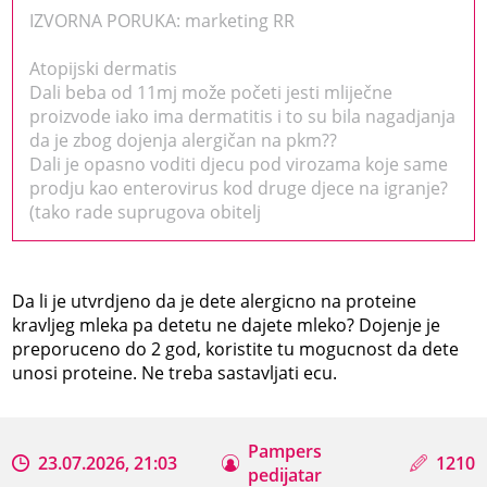
IZVORNA PORUKA: marketing RR
Atopijski dermatis
Dali beba od 11mj može početi jesti mliječne
proizvode iako ima dermatitis i to su bila nagadjanja
da je zbog dojenja alergičan na pkm??
Dali je opasno voditi djecu pod virozama koje same
prodju kao enterovirus kod druge djece na igranje?
(tako rade suprugova obitelj
Da li je utvrdjeno da je dete alergicno na proteine
kravljeg mleka pa detetu ne dajete mleko? Dojenje je
preporuceno do 2 god, koristite tu mogucnost da dete
unosi proteine. Ne treba sastavljati ecu.
Pampers
23.07.2026, 21:03
1210
pedijatar