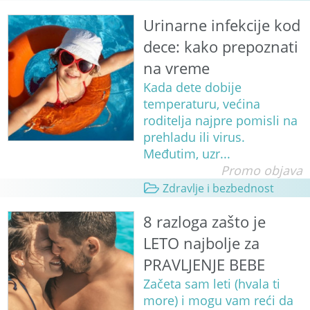
Urinarne infekcije kod
dece: kako prepoznati
na vreme
Kada dete dobije
temperaturu, većina
roditelja najpre pomisli na
prehladu ili virus.
Međutim, uzr...
Promo objava
Zdravlje i bezbednost
8 razloga zašto je
LETO najbolje za
PRAVLJENJE BEBE
Začeta sam leti (hvala ti
more) i mogu vam reći da