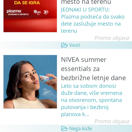
mesto na terenu
JEDNAKI U SPORTU:
Plazma podseća da svako
dete zaslužuje mesto na
terenu
Promo objava
Vesti
NIVEA summer
essentials za
bezbrižne letnje dane
Leto sa sobom donosi
duže dane, više vremena
na otvorenom, spontana
putovanja i bezbroj
planova k...
Promo objava
Nega kože