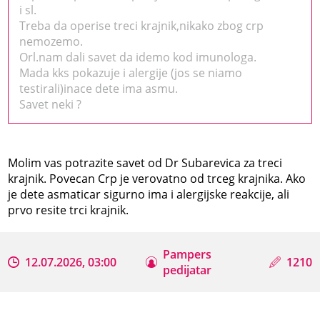
i sl.
Treba da operise treci krajnik,nikako zbog crp
nemozemo.
Orl.nam dali savet da idemo kod imunologa.
Mada kks pokazuje i alergije (jos se niamo
testirali)inace dete ima asmu.
Savet neki ?
Molim vas potrazite savet od Dr Subarevica za treci
krajnik. Povecan Crp je verovatno od trceg krajnika. Ako
je dete asmaticar sigurno ima i alergijske reakcije, ali
prvo resite trci krajnik.
Pampers
12.07.2026, 03:00
1210
pedijatar