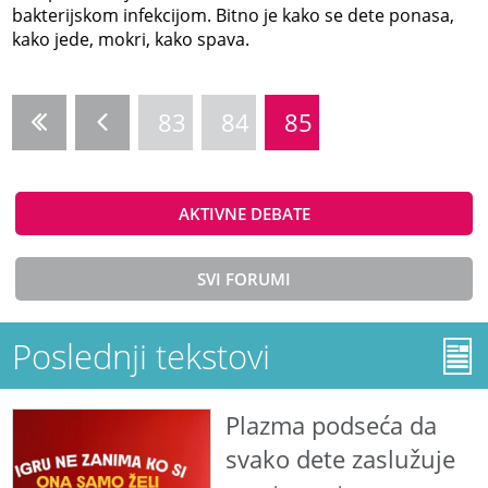
bakterijskom infekcijom. Bitno je kako se dete ponasa,
kako jede, mokri, kako spava.
83
84
85
AKTIVNE DEBATE
SVI FORUMI
Poslednji tekstovi
Plazma podseća da
svako dete zaslužuje