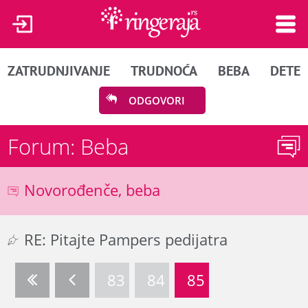
ZATRUDNJIVANJE
TRUDNOĆA
BEBA
DETE
ODGOVORI
Forum: Beba
Novorođenče, beba
RE: Pitajte Pampers pedijatra
83
84
85