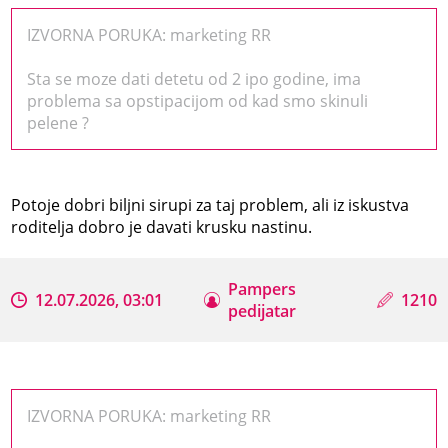
IZVORNA PORUKA: marketing RR
Sta se moze dati detetu od 2 ipo godine, ima
problema sa opstipacijom od kad smo skinuli
pelene ?
Potoje dobri biljni sirupi za taj problem, ali iz iskustva
roditelja dobro je davati krusku nastinu.
Pampers
12.07.2026, 03:01
1210
pedijatar
IZVORNA PORUKA: marketing RR