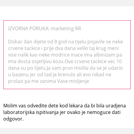
IZVORNA PORUKA: marketing RR
Dobar dan dijete od 8 god na tijelu pojavile se neke
crvene tackice i prije dva dana veliki taj krug meni
vise nalik kao neke modrice inace ima albinizam pa
ima dosta osjetljivu kozu.Ove crvene tackice vec 10
dana su po tijelu.Ja sam prvo mislila da se je udario
u bazenu jer od tad je krenulo ali evo nikad ne
prolazi pa me zanima Vase misljenje
Molim vas odvedite dete kod lekara da bi bila uradjena
laboratorijska ispitivanja jer ovako je nemoguce dati
odgovor.