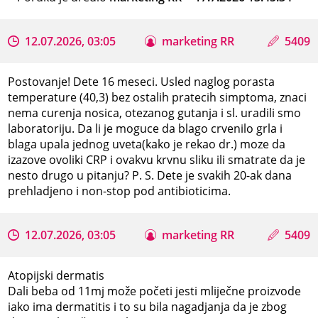
12.07.2026, 03:05
marketing RR
5409
Postovanje! Dete 16 meseci. Usled naglog porasta
temperature (40,3) bez ostalih pratecih simptoma, znaci
nema curenja nosica, otezanog gutanja i sl. uradili smo
laboratoriju. Da li je moguce da blago crvenilo grla i
blaga upala jednog uveta(kako je rekao dr.) moze da
izazove ovoliki CRP i ovakvu krvnu sliku ili smatrate da je
nesto drugo u pitanju? P. S. Dete je svakih 20-ak dana
prehladjeno i non-stop pod antibioticima.
12.07.2026, 03:05
marketing RR
5409
Atopijski dermatis
Dali beba od 11mj može početi jesti mliječne proizvode
iako ima dermatitis i to su bila nagadjanja da je zbog